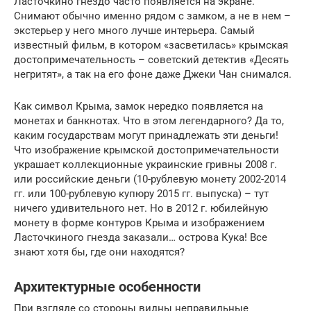
Ласточкино гнездо часто появляется на экране.
Снимают обычно именно рядом с замком, а не в нем –
экстерьер у него много лучше интерьера. Самый
известный фильм, в котором «засветилась» крымская
достопримечательность – советский детектив «Десять
негритят», а так на его фоне даже Джеки Чан снимался.
Как символ Крыма, замок нередко появляется на
монетах и банкнотах. Что в этом легендарного? Да то,
каким государствам могут принадлежать эти деньги!
Что изображение крымской достопримечательности
украшает коллекционные украинские гривны 2008 г.
или российские деньги (10-рублевую монету 2002-2014
гг. или 100-рублевую купюру 2015 гг. выпуска) – тут
ничего удивительного нет. Но в 2012 г. юбилейную
монету в форме контуров Крыма и изображением
Ласточкиного гнезда заказали… острова Кука! Все
знают хотя бы, где они находятся?
Архитектурные особенности
При взгляде со стороны видны неправильные