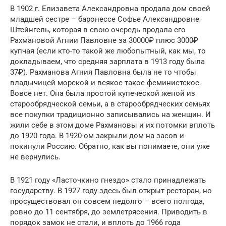
В 1902 г. Елизавета Александровна продала дом своей
младшей сестре – баронессе Софье Александровне
Штейнгель, которая в свою очередь продала его
Рахмановой Агнии Павловне за 30000₽ плюс 3000₽
купчая (если кто-то такой же любопытный, как мы, то
докладываем, что средняя зарплата в 1913 году была
37₽). Рахманова Агния Павловна была не то чтобы
владычицей морской и всякое такое феминистское.
Вовсе нет. Она была простой купеческой женой из
старообрядческой семьи, а в старообрядческих семьях
все покупки традиционно записывались на женщин. И
жили себе в этом доме Рахмановы и их потомки вплоть
до 1920 года. В 1920-ом закрыли дом на засов и
покинули Россию. Обратно, как вы понимаете, они уже
не вернулись.
В 1921 году «Ласточкино гнездо» стало принадлежать
государству. В 1927 году здесь был открыт ресторан, но
просуществовал он совсем недолго – всего полгода,
ровно до 11 сентября, до землетрясения. Приводить в
порядок замок не стали, и вплоть до 1966 года