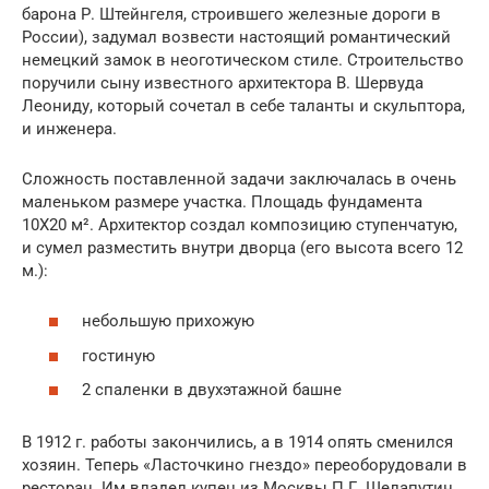
барона Р. Штейнгеля, строившего железные дороги в
России), задумал возвести настоящий романтический
немецкий замок в неоготическом стиле. Строительство
поручили сыну известного архитектора В. Шервуда
Леониду, который сочетал в себе таланты и скульптора,
и инженера.
Сложность поставленной задачи заключалась в очень
маленьком размере участка. Площадь фундамента
10Х20 м². Архитектор создал композицию ступенчатую,
и сумел разместить внутри дворца (его высота всего 12
м.):
небольшую прихожую
гостиную
2 спаленки в двухэтажной башне
В 1912 г. работы закончились, а в 1914 опять сменился
хозяин. Теперь «Ласточкино гнездо» переоборудовали в
ресторан. Им владел купец из Москвы П.Г. Шелапутин.