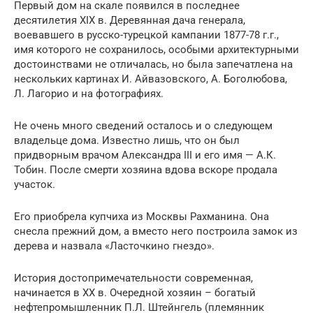
Первый дом на скале появился в последнее
десятилетия XIX в. Деревянная дача генерала,
воевавшего в русско-турецкой кампании 1877-78 г.г.,
имя которого не сохранилось, особыми архитектурными
достоинствами не отличалась, но была запечатлена на
нескольких картинах И. Айвазовского, А. Боголюбова,
Л. Лагорио и на фотографиях.
Не очень много сведений осталось и о следующем
владельце дома. Известно лишь, что он был
придворным врачом Александра III и его имя — А.К.
Тобин. После смерти хозяина вдова вскоре продала
участок.
Его приобрела купчиха из Москвы Рахманина. Она
снесла прежний дом, а вместо него построила замок из
дерева и назвала «Ласточкино гнездо».
История достопримечательности современная,
начинается в ХХ в. Очередной хозяин – богатый
нефтепромышленник П.Л. Штейнгель (племянник