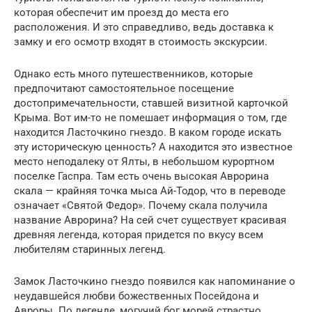
которая обеспечит им проезд до места его
расположения. И это справедливо, ведь доставка к
замку и его осмотр входят в стоимость экскурсии.
Однако есть много путешественников, которые
предпочитают самостоятельное посещение
достопримечательности, ставшей визитной карточкой
Крыма. Вот им-то не помешает информация о том, где
находится Ласточкино гнездо. В каком городе искать
эту историческую ценность? А находится это известное
место неподалеку от Ялты, в небольшом курортном
поселке Гаспра. Там есть очень высокая Аврорина
скала — крайняя точка мыса Ай-Тодор, что в переводе
означает «Святой Федор». Почему скала получила
название Аврорина? На сей счет существует красивая
древняя легенда, которая придется по вкусу всем
любителям старинных легенд.
Замок Ласточкино гнездо появился как напоминание о
неудавшейся любви божественных Посейдона и
Авроры. По легенде, могучий бог морей страстно