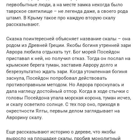
первобытные люди, а на месте замка некогда было
таврское святилище – не легенда даже, а своего рода
штамп. В Крыму такое про каждую вторую скалу
рассказывают.
Сказка поинтересней объясняет название скалы – она
родом из Древней Греции. Якобы богиня утренней зари
Аврора любила отдыхать тут. Бог морей Посейдон
приставал к ней, но получил отказ. Тогда он послал на
крымские берега туман, заставив Аврору долго и
безрезультатно ждать зари. Когда утомленная богиня
заснула, Посейдон попробовал действовать
противоправным методом. Но Аврора проснулась и
дала наглецу достойный отпор. Когда в ходе стычки с
головы Посейдона упала морская корона, туман исчез,
и скалу осветило солнце. С тех пор оно, приходя в
окрестности Ялты, первым делом заглядывает на
Аврорину скалу.
Еще рассказывают историю о дереве, что якобы
выросло на площадке скалы, пробив монолитный