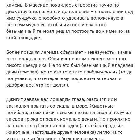
камень. В массиве появилось отверстие точно по
диаметру ствола. Есть и дополнения – о появлении под
ним сундучка, способного удваивать положенную в
него сумму денег. Якобы именно из-за этого
безымянный генерал решил построить дом именно на
этой площадке.
Более поздняя легенда объясняет «невезучесть» замка
и его владельцев. Обвиняют в этом некоего местного
лихого наездника. Не то это был безымянный владелец
дачи (генерал), не то кто-то из его приближенных (тогда
получается, что генерал ему покровительствовал и
одобрял все, что тот делал).
Джигит завязывал лошадям глаза, разгонял их и
заставлял прыгать со скалы в море. Животные
погибали, а сам лихач неизменно выплывал и получал
за свои трюки от зевак немалые деньги. Но проклятие
напрасно загубленных лошадей (а это благородные
животные, настоящие друзья человека) легло на то
место, где их без вины обрекали на смерть.