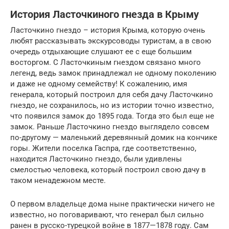
История Ласточкиного гнезда в Крыму
Ласточкино гнездо – история Крыма, которую очень
любят рассказывать экскурсоводы туристам, а в свою
очередь отдыхающие слушают ее с еще большим
восторгом. С Ласточкиным гнездом связано много
легенд, ведь замок принадлежал не одному поколению
и даже не одному семейству! К сожалению, имя
генерала, который построил для себя дачу Ласточкино
гнездо, не сохранилось, но из истории точно известно,
что появился замок до 1895 года. Тогда это был еще не
замок. Раньше Ласточкино гнездо выглядело совсем
по-другому — маленький деревянный домик на кончике
горы. Жители поселка Гаспра, где соответственно,
находится Ласточкино гнездо, были удивлены
смелостью человека, который построил свою дачу в
таком ненадежном месте.
О первом владельце дома ныне практически ничего не
известно, но поговаривают, что генерал был сильно
ранен в русско-турецкой войне в 1877—1878 году. Сам