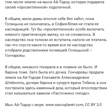
том числе землю на мысе Ай-Тодор, которую подарила
своей «просветленной» подопечной.
В общем, жили дамы вполне себе без забот, пока
Голицына не скончалась, и София-Юлия не стала ее
наследницей. Тут бы «просветленной» особе включить
немного практическую жилку, но не сложилось. В
наследство она толком не вступила, налоги не платила,
так что спустя какое-то время все ее наследство
отобрали родственники почившей Голицыной –
Гончаровы.
В общем, никакого генерала и в помине не было. И
барона тоже. Зато была его дочка. Гончаровы продали
земли на Ай-Тодоре Елизавете Александровне
Штейнгель, дочери барона и супруге врача Тобина, а она
построила здесь каменный дом, который впоследствии
стал называться замком «Ласточкино гнездо».
Мыс Ай-Тодор с моря. www.vascoplanet.com, CC BY 3.0