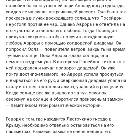
полюбил богиню утренней зари Аврору, когда однажды
увидел ее на скале, встречающей рассвет. Она была так
прекрасна в лучах восходящего солнца, что Посейдон
не устоял против ее чар. Однако Аврора не ответила на
его чувства и отвергла его любовь. Тогда Посейдон
придумал хитрость, чтобы получить вожделенную
любовь Авроры с помощью колдовской диадемы. Он
попросил Эола — повелителя ветров, закрыть на время
тучами солнце. Пока Аврора ждала солнца, она
немного вздремнула. В это время Посейдон тихонько к
ней подкрался и начал приворот диадемой. Он уже
почти достиг желаемого, но Аврора успела проснуться
и вырваться из его рук, а сверкающая диадема упала на
скалу и от нее откололся алмаз, упавший в расщелину.
Когда солнце все же вышло из-за туч, осколок
сверкнул на солнце и оборотился прекрасным замком
— памятником этой романтической истории.
Говоря о том, где находится Ласточкино гнездо в
Крыму, необходимо отдельно остановиться на его
параметрах. Размеры замка не очень велики. Его