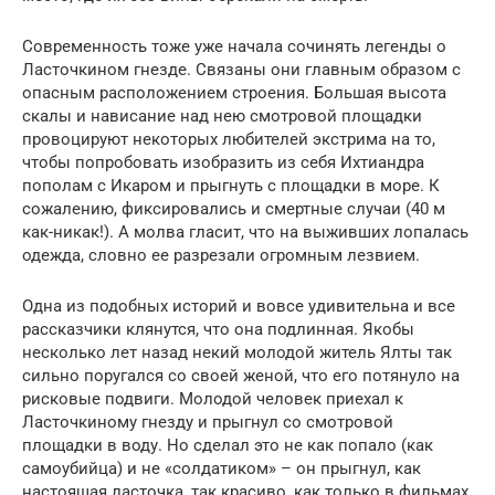
Современность тоже уже начала сочинять легенды о
Ласточкином гнезде. Связаны они главным образом с
опасным расположением строения. Большая высота
скалы и нависание над нею смотровой площадки
провоцируют некоторых любителей экстрима на то,
чтобы попробовать изобразить из себя Ихтиандра
пополам с Икаром и прыгнуть с площадки в море. К
сожалению, фиксировались и смертные случаи (40 м
как-никак!). А молва гласит, что на выживших лопалась
одежда, словно ее разрезали огромным лезвием.
Одна из подобных историй и вовсе удивительна и все
рассказчики клянутся, что она подлинная. Якобы
несколько лет назад некий молодой житель Ялты так
сильно поругался со своей женой, что его потянуло на
рисковые подвиги. Молодой человек приехал к
Ласточкиному гнезду и прыгнул со смотровой
площадки в воду. Но сделал это не как попало (как
самоубийца) и не «солдатиком» – он прыгнул, как
настоящая ласточка, так красиво, как только в фильмах