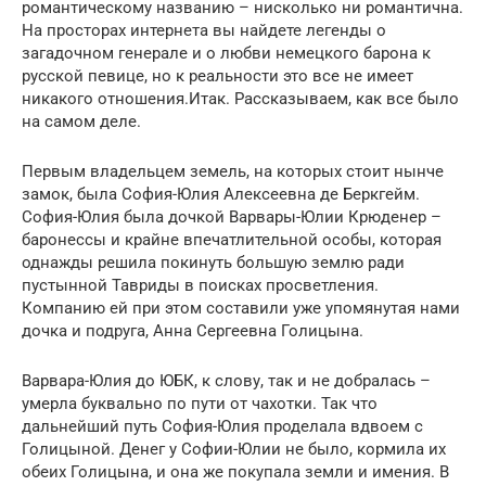
романтическому названию – нисколько ни романтична.
На просторах интернета вы найдете легенды о
загадочном генерале и о любви немецкого барона к
русской певице, но к реальности это все не имеет
никакого отношения.Итак. Рассказываем, как все было
на самом деле.
Первым владельцем земель, на которых стоит нынче
замок, была София-Юлия Алексеевна де Беркгейм.
София-Юлия была дочкой Варвары-Юлии Крюденер –
баронессы и крайне впечатлительной особы, которая
однажды решила покинуть большую землю ради
пустынной Тавриды в поисках просветления.
Компанию ей при этом составили уже упомянутая нами
дочка и подруга, Анна Сергеевна Голицына.
Варвара-Юлия до ЮБК, к слову, так и не добралась –
умерла буквально по пути от чахотки. Так что
дальнейший путь София-Юлия проделала вдвоем с
Голицыной. Денег у Софии-Юлии не было, кормила их
обеих Голицына, и она же покупала земли и имения. В