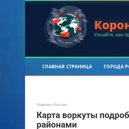
Перейти
к
контенту
Коро
Узнайте, как 
ГЛАВНАЯ СТРАНИЦА
ГОРОДА 
Главная
»
Россия
Карта воркуты подроб
районами