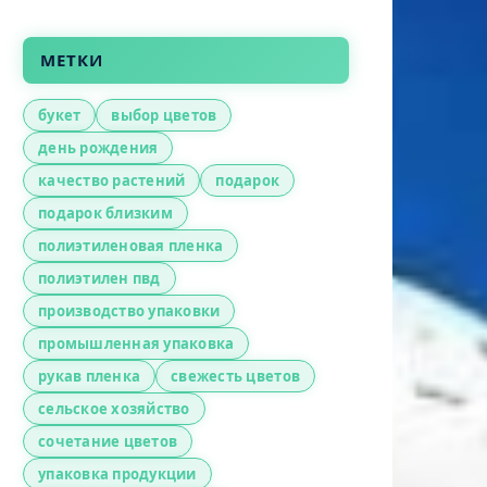
МЕТКИ
букет
выбор цветов
день рождения
качество растений
подарок
подарок близким
полиэтиленовая пленка
полиэтилен пвд
производство упаковки
промышленная упаковка
рукав пленка
свежесть цветов
сельское хозяйство
сочетание цветов
упаковка продукции