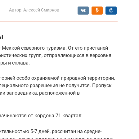
Автор:
Алексей Смирнов
ы
Меккой северного туризма. От его пристаней
ристических групп, отправляющихся в верховья
ры и сплава.
горией особо охраняемой природной территории,
специального разрешения не получится. Пропуск
ии заповедника, расположенной в
ачинаются от кордона 71 квартал:
ельностью 5-7 дней, рассчитан на средне-
лючает пешую прогулку по экотропе до кордона