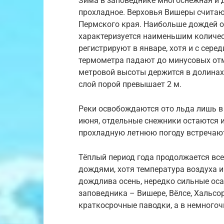
Зима в заповеднике многоснежная и д
прохладное. Верховья Вишеры счита
Пермского края. Наибольше дождей об
характеризуется наименьшим количес
регистрируют в январе, хотя и с сере
термометра падают до минусовых отме
метровой высоты держится в долинах
слой порой превышает 2 м.
Реки освобождаются ото льда лишь в н
июня, отдельные снежники остаются и
прохладную летнюю погоду встречают
Тёплый период года продолжается все
дождями, хотя температура воздуха и
дождлива осень, нередко сильные ос
заповедника – Вишере, Вёлсе, Хальсор
краткосрочные паводки, а в немного