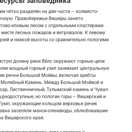
ресурсы заповедника
и чётко разделён на две части – холмисто-
очную. Правобережье Вишеры занято
тово-еловым лесом с отдельными кластерами
месте лесных пожаров и ветровалов. К левому
дней и низкой высоты со сравнительно пологими
стую долину реки Вёлс окружают горные цепи
более мощный горный узел занимает центральную
нее речки Большой Мойвы, включая хребты
 Молебный Камень. Между Большой Мойвой и
сар, Лиственничный, Тулымский камень и Чувал.
уднодоступные, но пологие горы – Вишерский и
Тумп, окружающие кольцом верховья речек
давна заселяли манси-оленеводы, облюбовавшие
ра Вишерского края.