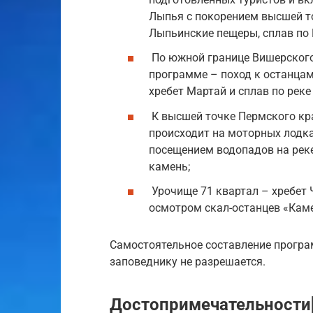
Лыпья с покорением высшей то
Лыпьинские пещеры, сплав по 
По южной границе Вишерского 
программе – поход к останцам
хребет Мартай и сплав по рек
К высшей точке Пермского кр
происходит на моторных лодка
посещением водопадов на рек
камень;
Урочище 71 квартал – хребет 
осмотром скал-останцев «Кам
Самостоятельное составление прогр
заповеднику не разрешается.
Достопримечательности[