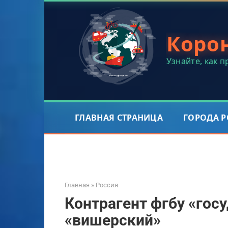
Перейти
к
контенту
Коро
Узнайте, как 
ГЛАВНАЯ СТРАНИЦА
ГОРОДА 
Главная
»
Россия
Контрагент фгбу «гос
«вишерский»