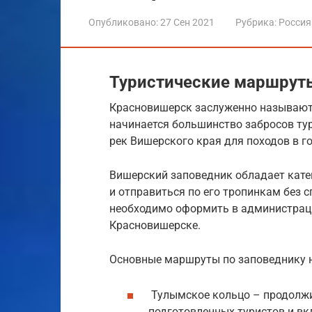
Опубликовано:
27 Сен 2021
Рубрика:
Россия
Туристические маршрут
Красновишерск заслуженно называют 
начинается большинство забросов ту
рек Вишерского края для походов в го
Вишерский заповедник обладает кате
и отправиться по его тропинкам без 
необходимо оформить в администрац
Красновишерске.
Основные маршруты по заповеднику н
Тулымское кольцо – продолжит
подготовленных туристов и вк