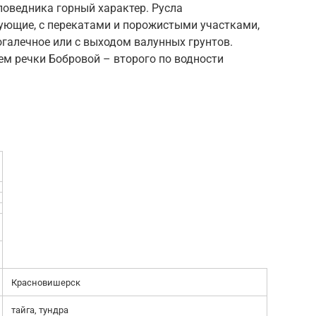
поведника горный характер. Русла
ющие, с перекатами и порожистыми участками,
огалечное или с выходом валунных грунтов.
ем речки Бобровой – второго по водности
Красновишерск
тайга, тундра