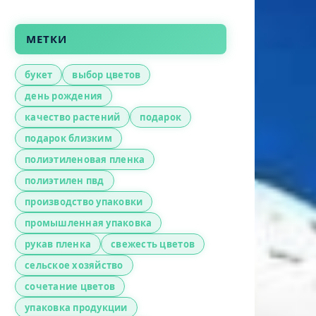
МЕТКИ
букет
выбор цветов
день рождения
качество растений
подарок
подарок близким
полиэтиленовая пленка
полиэтилен пвд
производство упаковки
промышленная упаковка
рукав пленка
свежесть цветов
сельское хозяйство
сочетание цветов
упаковка продукции