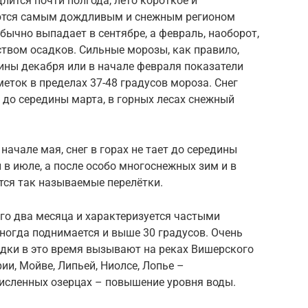
лится почти полгода, лето короткое и
ются самым дождливым и снежным регионом
ычно выпадает в сентябре, а февраль, наоборот,
твом осадков. Сильные морозы, как правило,
дины декабря или в начале февраля показатели
ток в пределах 37-48 градусов мороза. Снег
 до середины марта, в горных лесах снежный
ачале мая, снег в горах не тает до середины
 в июле, а после особо многоснежных зим и в
ся так называемые перелётки.
го два месяца и характеризуется частыми
ногда поднимается и выше 30 градусов. Очень
адки в это время вызывают на реках Вишерского
ии, Мойве, Липьей, Ниолсе, Лопье –
численных озерцах – повышение уровня воды.