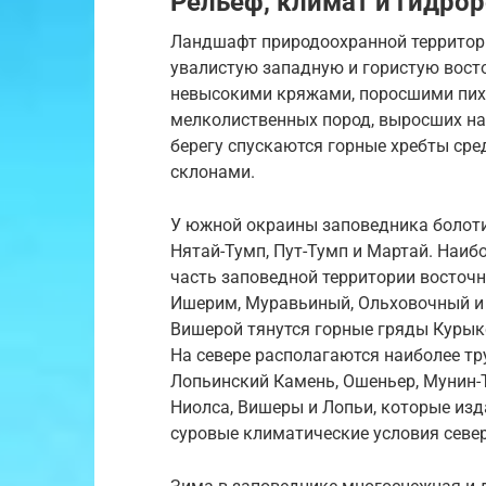
Рельеф, климат и гидро
Ландшафт природоохранной территори
увалистую западную и гористую вост
невысокими кряжами, поросшими пих
мелколиственных пород, выросших на 
берегу спускаются горные хребты сре
склонами.
У южной окраины заповедника болоти
Нятай-Тумп, Пут-Тумп и Мартай. Наи
часть заповедной территории восточ
Ишерим, Муравьиный, Ольховочный и
Вишерой тянутся горные гряды Курык
На севере располагаются наиболее тр
Лопьинский Камень, Ошеньер, Мунин-
Ниолса, Вишеры и Лопьи, которые из
суровые климатические условия севе