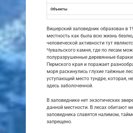
Объекты
Вишерский заповедник образован в 19
местность как была всю жизнь безлюд
человеческой активности тут являют
Чувальского камня, где по лесам мож
полуразрушенные деревянные бараки
Пермского края и поражает разнообр
моря раскинулись глухие таёжные ле
уступающий место тундре, которая, н
здесь заболоченной.
В заповеднике нет экзотических зверей
данной местности. В лесах обитают ме
заповедника славятся налимом, тайме
запрещено.