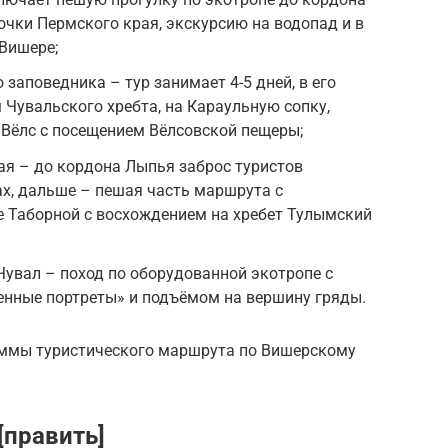
чки Пермского края, экскурсию на водопад и в
Вишере;
заповедника – тур занимает 4-5 дней, в его
 Чувальского хребта, на Караульную сопку,
е Вёлс с посещением Вёлсовской пещеры;
ая – до кордона Лыпья заброс туристов
х, дальше – пешая часть маршрута с
е Таборной с восхождением на хребет Тулымский
Чувал – поход по оборудованной экотропе с
енные портреты» и подъёмом на вершину гряды.
аммы туристического маршрута по Вишерскому
править]