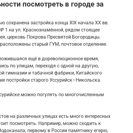
ности посмотреть в городе за
ью сохранена застройка конца XIX начала XX вв.
№ 1 на ул. Краснознамённой, рядом стоящее
ея, церковь Покрова Пресвятой Богородицы.
 расположены старый ГУМ, почтовое отделение.
сложившаяся ещё в дореволюционное время,
ись по улицам, переходя с одной на другую,
й гимназии и табачной фабрики, Китайского
гие постройки старого Уссурийск–Никольска.
ссурийске можно погулять по многочисленным
тов на различных улицах есть много интересных
оит посмотреть. Например, можно сходить к
одоканала, первому в России памятнику егерю,