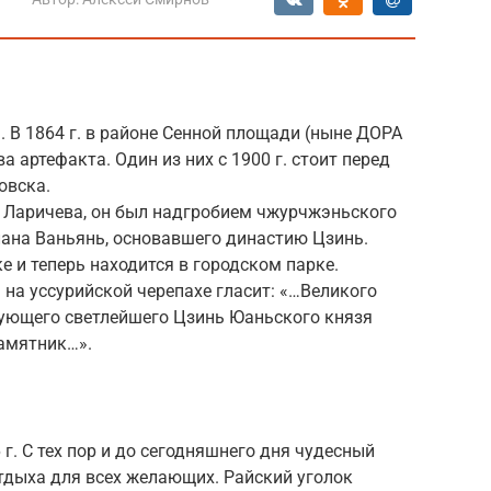
). В 1864 г. в районе Сенной площади (ныне ДОРА
 артефакта. Один из них с 1900 г. стоит перед
овска.
. Ларичева, он был надгробием чжурчжэньского
лана Ваньянь, основавшего династию Цзинь.
е и теперь находится в городском парке.
на уссурийской черепахе гласит: «…Великого
ующего светлейшего Цзинь Юаньского князя
памятник…».
г. С тех пор и до сегодняшнего дня чудесный
дыха для всех желающих. Райский уголок