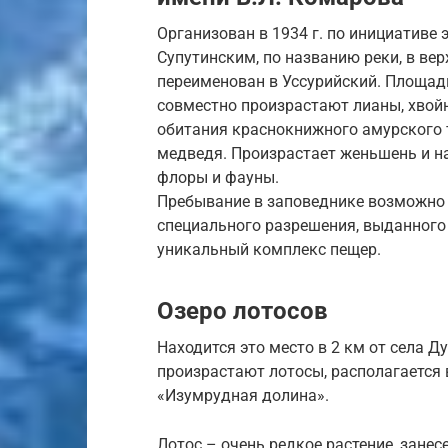
Организован в 1934 г. по инициативе 
Супутинским, по названию реки, в вер
переименован в Уссурийский. Площадь
совместно произрастают лианы, хвой
обитания краснокнижного амурского 
медведя. Произрастает женьшень и н
флоры и фауны.
Пребывание в заповеднике возможно 
специального разрешения, выданного
уникальный комплекс пещер.
Озеро лотосов
Находится это место в 2 км от села 
произрастают лотосы, располагается в
«Изумрудная долина».
Лотос – очень редкое растение, занес