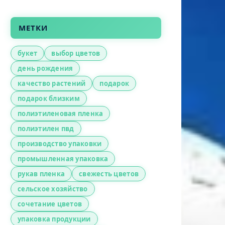
МЕТКИ
букет
выбор цветов
день рождения
качество растений
подарок
подарок близким
полиэтиленовая пленка
полиэтилен пвд
производство упаковки
промышленная упаковка
рукав пленка
свежесть цветов
сельское хозяйство
сочетание цветов
упаковка продукции