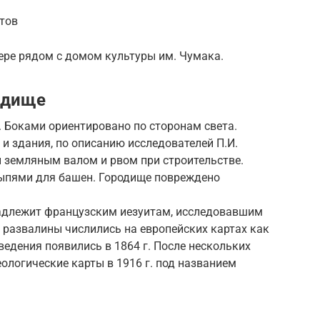
тов
вере рядом с домом культуры им. Чумака.
одище
 Боками ориентировано по сторонам света.
 и здания, по описанию исследователей П.И.
ы земляным валом и рвом при строительстве.
сыпями для башен. Городище повреждено
адлежит французским иезуитам, исследовавшим
 г. развалины числились на европейских картах как
ведения появились в 1864 г. После нескольких
ологические карты в 1916 г. под названием