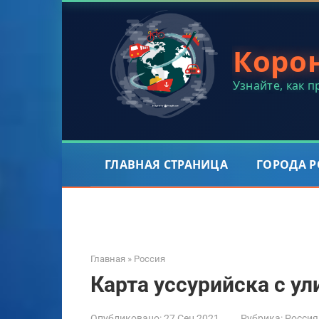
Перейти
к
контенту
Коро
Узнайте, как 
ГЛАВНАЯ СТРАНИЦА
ГОРОДА 
Главная
»
Россия
Карта уссурийска с у
Опубликовано:
27 Сен 2021
Рубрика:
Россия