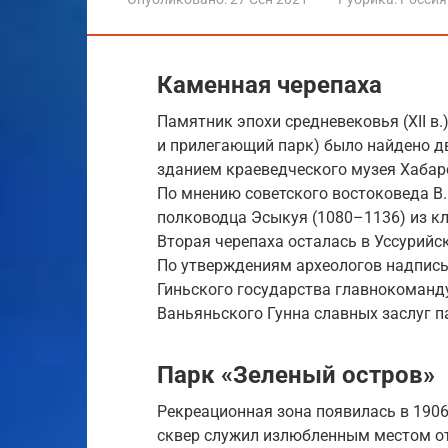
Каменная черепаха
Памятник эпохи средневековья (XII в.
и прилегающий парк) было найдено два
зданием краеведческого музея Хабар
По мнению советского востоковеда В
полководца Эсыкуя (1080–1136) из к
Вторая черепаха осталась в Уссурийск
По утверждениям археологов надпись 
Гиньского государства главнокоманд
Ваньяньского Гунна славных заслуг 
Парк «Зеленый остров»
Рекреационная зона появилась в 1906 
сквер служил излюбленным местом от