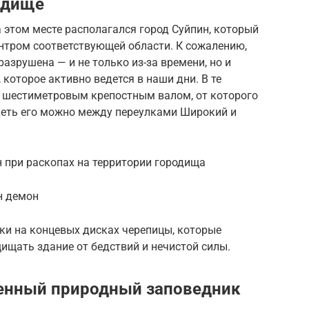
одище
 этом месте располагался город Суйпин, который
тром соответствующей области. К сожалению,
азрушена — и не только из-за времени, но и
 которое активно ведется в наши дни. В те
 шестиметровым крепостным валом, от которого
деть его можно между переулками Широкий и
 при раскопах на территории городища
н демон
ки на концевых дисках черепицы, которые
ищать здание от бедствий и нечистой силы.
венный природный заповедник