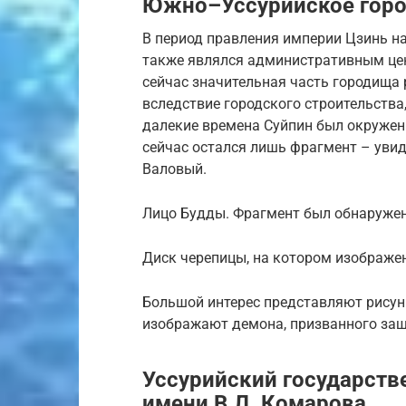
Южно–Уссурийское гор
В период правления империи Цзинь на
также являлся административным цен
сейчас значительная часть городища р
вследствие городского строительства,
далекие времена Суйпин был окружен
сейчас остался лишь фрагмент – уви
Валовый.
Лицо Будды. Фрагмент был обнаружен
Диск черепицы, на котором изображе
Большой интерес представляют рисун
изображают демона, призванного защ
Уссурийский государст
имени В.Л. Комарова