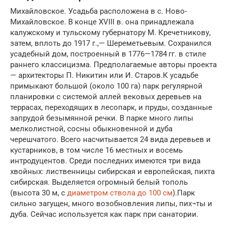
Михайловское. Усадьба расположена в с. Ново-
Михайловское. В конце XVIII в. она принадлежала
калужскому и тульскому губернатору М. Кречетникову,
затем, вплоть до 1917 г.,— Шереметьевым. Сохранился
усадебный дом, построенный в 1776—1784 гг. в стиле
раннего классицизма. Предполагаемые авторы проекта
— архитекторы П. Никитин или И. Старов.К усадьбе
примыкают большой (около 100 га) парк регулярной
планировки с системой аллей вековых деревьев на
террасах, переходящих в лесопарк, и пруды, созданные
запрудой безымянной речки. В парке много липы
мелколистной, сосны обыкновенной и дуба
черешчатого. Всего насчитывается 24 вида деревьев и
кустарников, в том числе 16 местных и восемь
интродуцентов. Среди последних имеются три вида
хвойных: лиственницы сибирская и европейская, пихта
сибирская. Выделяется огромный белый тополь
(высота 30 м, с
диаметром ствола до 100 см
).Парк
сильно загущен, много возобновления липы, пих¬ты и
дуба. Сейчас используется как парк при санатории.