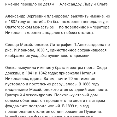
имение перешло ее детям — Александру, Льву и Ольге.
Александр Сергеевич планировал выкупить имение, но
в 1837 году он погиб… Он был похоронен неподалеку, в
Святогорском монастыре — по повелению императора
Николая I «хоронить подалее от обеих столиц».
Сельцо Михайловское. Литография П.Александрова по
рис. И.Иванова, 1838 г., единственное сохранившееся
изображение усадьбы пушкинского времени
Опека выкупила имение у брата и сестры поэта. Сюда
дважды, в 1841 и 1842 годах приезжала Наталья
Николаевна, вдова. Затем, почти 20 лет имение
пустовало и постепенно разрушалось. В 1866 году
владельцем Михайловского стал младший сын поэта,
Григорий Александрович. Поскольку старый дом
совсем обветшал, он продал его на своз и на старом
фундаменте построил новый. В 1899 г., в год
празднования столетия со дня рождения Пушкина,