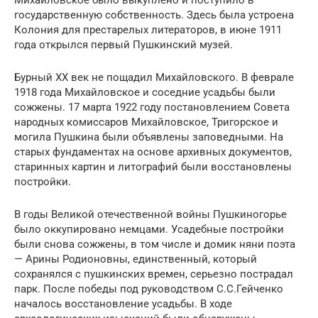
Михайловское было выкуплено и поступило в
государственную собственность. Здесь была устроена
Колония для престарелых литераторов, в июне 1911
года открылся первый Пушкинский музей.
Бурный ХХ век не пощадил Михайловского. В феврале
1918 года Михайловское и соседние усадьбы были
сожжены. 17 марта 1922 году постановлением Совета
народных комиссаров Михайловское, Тригорское и
могила Пушкина были объявлены заповедными. На
старых фундаментах на основе архивных документов,
старинных картин и литографий были восстановлены
постройки.
В годы Великой отечественной войны Пушкиногорье
было оккупировано немцами. Усадебные постройки
были снова сожжены, в том числе и домик няни поэта
— Арины Родионовны, единственный, который
сохранялся с пушкинских времен, серьезно пострадал
парк. После победы под руководством С.С.Гейченко
началось восстановление усадьбы. В ходе