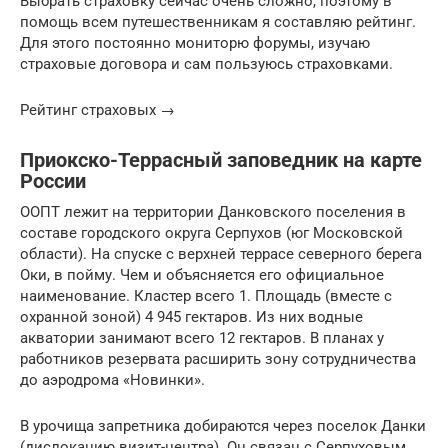
Выбрать страховку сейчас очень сложно, поэтому в
помощь всем путешественникам я составляю рейтинг.
Для этого постоянно мониторю форумы, изучаю
страховые договора и сам пользуюсь страховками.
Рейтинг страховых →
Приокско-Террасный заповедник на карте
России
ООПТ лежит на территории Данковского поселения в
составе городского округа Серпухов (юг Московской
области). На спуске с верхней террасе северного берега
Оки, в пойму. Чем и объясняется его официальное
наименование. Кластер всего 1. Площадь (вместе с
охранной зоной) 4 945 гектаров. Из них водные
акватории занимают всего 12 гектаров. В планах у
работников резервата расширить зону сотрудничества
до аэродрома «Новинки».
В урочища запретника добираются через поселок Данки
(дислокацию визит-центра). Он связан с Серпуховым