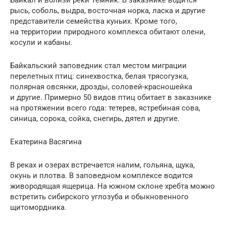
рысь, соболь, выдра, восточная норка, ласка и другие
представители семейства куньих. Кроме того,
на территории природного комплекса обитают олени,
косули и кабаны.
Байкальский заповедник стал местом миграции
перелетных птиц: синехвостка, белая трясогузка,
полярная овсянки, дрозды, соловей-красношейка
и другие. Примерно 50 видов птиц обитает в заказнике
на протяжении всего года: тетерев, ястребиная сова,
синица, сорока, сойка, снегирь, дятел и другие.
Екатерина Васягина
В реках и озерах встречается налим, гольяна, щука,
окунь и плотва. В заповедном комплексе водится
живородящая ящерица. На южном склоне хребта можно
встретить сибирского углозуба и обыкновенного
щитомордника.