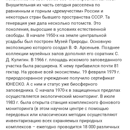
Внушительная их часть сегодня расселена по
равнинным и горным «дремучестям» России и
некоторых стран бывшего пространства СССР. Та
генерация уже дала несколько потомств. Это
поколения, выросшие в условиях естественной
свободы. В начале 1950-х на земле центральной
усадьбы был построен Музей Природы. Основную
экспозицию которого создал В. Ф. Арсеньев. Позднее
коллекции музейных залов дополнял его соратник С.
Д. Кулигин. В 1966 г. площадь искомого заповеданного
участка была расширена. К нему прибавился почти 81
гектар. На уровне всей экосистемы. 19 февраля 1979 г.
природоохранное учреждение получило сертификат
ЮНЕСКО. А с ним и статус уже биосферного
заповедника. С начала 1970-х в защищенных пределах
осуществляется экологический мониторинг. В июле
1983 г. была открыта станция комплексного фонового
мониторинга (в этом научном центре с помощью
передовых или классических методик осуществляют
инвентаризацию всех охраняемых природных
комплексов – ежегодно проводится 18 000 различных