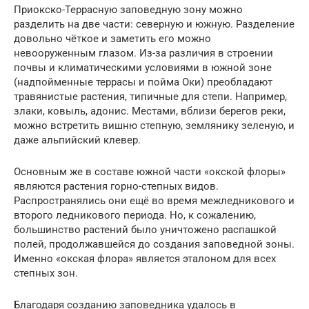
Приокско-Террасную заповедную зону можно
разделить на две части: северную и южную. Разделение
довольно чёткое и заметить его можно
невооруженным глазом. Из-за различия в строении
почвы и климатическими условиями в южной зоне
(надпойменные террасы и пойма Оки) преобладают
травянистые растения, типичные для степи. Например,
злаки, ковыль, адонис. Местами, вблизи берегов реки,
можно встретить вишню степную, землянику зеленую, и
даже альпийский клевер.
Основным же в составе южной части «окской флоры»
являются растения горно-степных видов.
Распространялись они ещё во время межледникового и
второго ледникового периода. Но, к сожалению,
большинство растений было уничтожено распашкой
полей, продолжавшейся до создания заповедной зоны.
Именно «окская флора» является эталоном для всех
степных зон.
Благодаря созданию заповедника удалось в