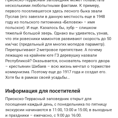
Приокско-Террасный заповедник может похвастать
несколькими любопытными фактами. К примеру,
первого поселившегося здесь лесного быка звали
Пуслав (его завезли в данную местность еще в 1948
году из польского питомника «Беловеж» – имя
польское). И еще. Казалось бы, зубр – слишком
тяжелый большой зверь. Однако вы удивитесь, узнав,
что эти ровесники мамонтов развивают скорость до 50
км/час (предельный для многих мопедов параметр).
Перепрыгивают 2-метровое препятствие. А почему
лежащую на крайнем юге ГЗ деревушку назвали
Республикой? Оказывается, основатель первого двора
– крестьянин Шибаев – всю жизнь мечтал о торжестве
коммунизма. Поэтому еще до 1917 года и создал его.
Хотя бы в рамках своей усадьбы…
Информация для посетителей
Приокско-Террасный заповедник открыт для
посещения каждый день, с понедельника по пятницу
экскурсии начинаются в 11:00, 13:00 и 15:00, в выходные
и праздники – ежечасно, с 9:00 до 16:00.