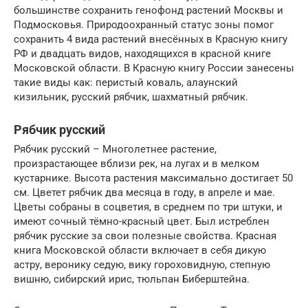
большинстве сохранить генофонд растений Москвы и
Подмосковья. Природоохранный статус зоны помог
сохранить 4 вида растений внесённых в Красную книгу
РФ и двадцать видов, находящихся в красной книге
Московской области. В Красную книгу России занесены
такие виды как: перистый коваль, алаунский
кизильник, русский рябчик, шахматный рябчик.
Рябчик русский
Рябчик русский – Многолетнее растение,
произрастающее вблизи рек, на лугах и в мелком
кустарнике. Высота растения максимально достигает 50
см. Цветет рябчик два месяца в году, в апреле и мае.
Цветы собраны в соцветия, в среднем по три штуки, и
имеют сочный тёмно-красный цвет. Был истреблен
рябчик русские за свои полезные свойства. Красная
книга Московской области включает в себя дикую
астру, веронику седую, вику гороховидную, степную
вишню, сибирский ирис, тюльпан Биберштейна.