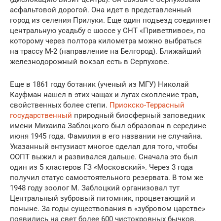
асфальтовой дорогой. Она идет в представленный
город из селения Прилуки. Еще один подъезд соединяет
центральную усадьбу с шоссе у СНТ «Приветливое», по
которому через полтора километра можно выбраться
на трассу М-2 (направление на Белгород). Ближайший
железнодорожный вокзал есть в Серпухове.
Еще в 1861 году ботаник (ученый из МГУ) Николай
Кауфман нашел в этих чащах и лугах скопление трав,
свойственных более степи.
Приокско-Террасный
государственный
природный биосферный заповедник
имени Михаила Заблоцкого был образован в середине
июня 1945 года. Фамилия в его названии не случайна.
Указанный энтузиаст многое сделал для того, чтобы
ООПТ выжил и развивался дальше. Сначала это был
один из 5 кластеров ГЗ «Московский». Через 3 года
получил статус самостоятельного резервата. В том же
1948 году зоолог М. Заблоцкий организовал тут
Центральный зубровый питомник, процветающий и
поныне. За годы существования в «зубровом царстве»
появились на свет более 600 чистокровных бычков.