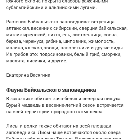
южного склона покрыта слабовыраженными
субальпийскими и альпийскими лугами.
Растения Байкальского заповедника: ветреница
алтайская, весенник сибирский, сверция байкальская,
мятлик иркутский, пихта, ель, лиственница, сосна,
береза, черемуха, рябина, шиповник, жимолость,
малина, клюква, хвощи, папоротники и другие виды.
Из грибов это: подосиновики, белый гриб, сморчки,
маслята, лисички, и другие.
Екатерина Васягина
Фауна Байкальского заповедника
В заказнике обитает заяц-беляк и северная пищуха.
Бурый медведь в весенне-летний сезон встречается
на всей территории природного комплекса.
Лисы и волки также обитают на всей площади
заповедника. Лисы чаще встречаются около озера
Байкал и вблизи реки Темник. В заказнике водится