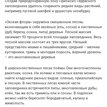
Создав природоохранную зону Приокско-Террасного
заповедника удалось сохранить редкие виды растений,
например луговой шалфей и душистую незабудку.
«Окская флора» окружена смешанным лесом,
включающим в себя хвойные (ель, сосна) и лиственные
(дуб, береза, осина, липа) деревья. Лесной массив
занимает 93 процента всей площади заповедника. Весь
лесной массив состоит из трех ярусов. Низший
представлен мхами и лишайниками, средний – мелкие
кустарники, травы и молодая поросль, верхний уровень
– это многовековые деревья.
В широколиственных лесах поймы Оки многочисленны
ракитник, осока. На холмах и песчаных валах можно
найти кладонию разных видов: оленью, приальпийскую
и лесную. В лиственных лесах южной части
заповедника встречаются липы, многовековые дубы,
клён, так же есть примесь ели и сосны. В подлеске
можно найти бересклет бородавчатый, калину и
жимолость.