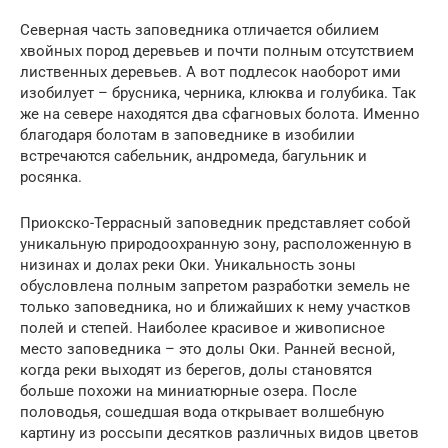
Северная часть заповедника отличается обилием
хвойных пород деревьев и почти полным отсутствием
лиственных деревьев. А вот подлесок наоборот ими
изобилует – брусника, черника, клюква и голубика. Так
же на севере находятся два сфагновых болота. Именно
благодаря болотам в заповеднике в изобилии
встречаются сабельник, андромеда, багульник и
росянка.
Приокско-Террасный заповедник представляет собой
уникальную природоохранную зону, расположенную в
низинах и долах реки Оки. Уникальность зоны
обусловлена полным запретом разработки земель не
только заповедника, но и ближайших к нему участков
полей и степей. Наиболее красивое и живописное
место заповедника – это долы Оки. Ранней весной,
когда реки выходят из берегов, долы становятся
больше похожи на миниатюрные озера. После
половодья, сошедшая вода открывает волшебную
картину из россыпи десятков различных видов цветов