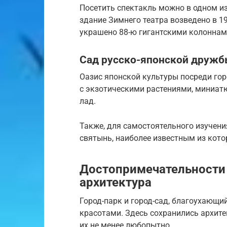
Посетить спектакль можно в одном и
здание Зимнего театра возведено в 19
украшено 88-ю гигантскими колоннам
Сад русско-японской друж
Оазис японской культуры посреди го
с экзотическими растениями, миниа
лад.
Также, для самостоятельного изучени
святынь, наиболее известным из кото
Достопримечательности 
архитектура
Город-парк и город-сад, благоухающи
красотами. Здесь сохранились архите
их не менее любопытно.