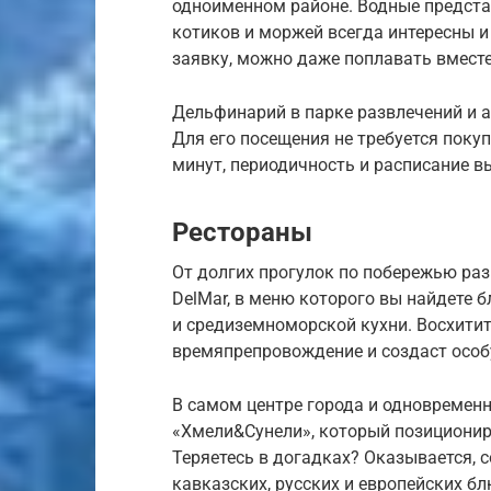
одноименном районе. Водные представ
котиков и моржей всегда интересны и
заявку, можно даже поплавать вместе
Дельфинарий в парке развлечений и а
Для его посещения не требуется поку
минут, периодичность и расписание вы
Рестораны
От долгих прогулок по побережью раз
DelMar, в меню которого вы найдете 
и средиземноморской кухни. Восхити
времяпрепровождение и создаст осо
В самом центре города и одновременн
«Хмели&Сунели», который позициониру
Теряетесь в догадках? Оказывается, 
кавказских, русских и европейских б