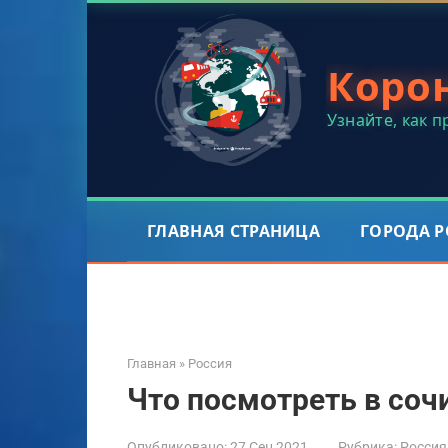
Перейти
к
контенту
Коро
Узнайте, как 
ГЛАВНАЯ СТРАНИЦА
ГОРОДА 
Главная
»
Россия
Что посмотреть в соч
Опубликовано:
27 Сен 2021
Рубрика:
Россия