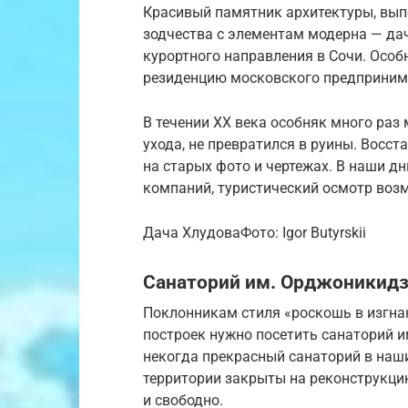
Красивый памятник архитектуры, вып
зодчества с элементам модерна — да
курортного направления в Сочи. Особн
резиденцию московского предпринима
В течении XX века особняк много раз 
ухода, не превратился в руины. Восст
на старых фото и чертежах. В наши дн
компаний, туристический осмотр воз
Дача ХлудоваФото: Igor Butyrskii
Санаторий им. Орджоникид
Поклонникам стиля «роскошь в изгн
построек нужно посетить санаторий 
некогда прекрасный санаторий в наши
территории закрыты на реконструкци
и свободно.