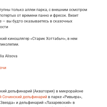
тупны только аллеи парка, с внешним осмотром
потертых от времени панно и фресок. Визит
е — вы будто оказываетесь в сказочных
ности
ский киношлягер «Старик Хоттабыч», в нем
ликолепии.
ia Alisova
очи
ский дельфинарий (Акватория) в микрорайоне
й Сочинский дельфинарий
в парке «Ривьера»,
 Звезда» и дельфинарий «Лазаревский» в