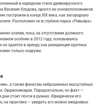
олненный в нарядном стиле древнерусского
ча Василия Хлудова, одного из основоположников
як построили в конце XIX века, как загородную
теля. Расположен он в глубине парка «Ривьера».
менял хозяев, пока, за отсутствием должного
ановили особняк в 2012 году, основываясь
и он сдается в аренду как резиденция крупных
можен только снаружи.
зе
ании», а также фанатам заброшенных масштабных
им. Орджоникидзе. Парадоксально, но факт —
 дни стоит почти в руинах. Юридически его
ю, на практике — увидеть его можно ежедневно