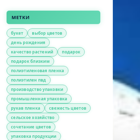
МЕТКИ
букет
выбор цветов
день рождения
качество растений
подарок
подарок близким
полиэтиленовая пленка
полиэтилен пвд
производство упаковки
промышленная упаковка
рукав пленка
свежесть цветов
сельское хозяйство
сочетание цветов
упаковка продукции