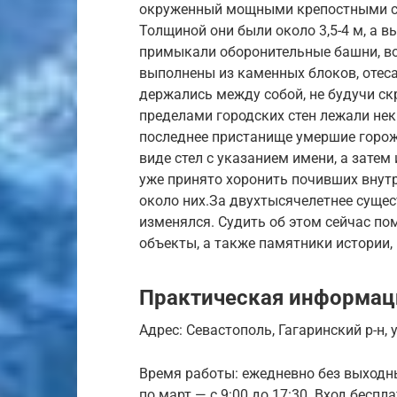
окруженный мощными крепостными ст
Толщиной они были около 3,5-4 м, а в
примыкали оборонительные башни, в
выполнены из каменных блоков, отес
держались между собой, не будучи с
пределами городских стен лежали некр
последнее пристанище умершие горож
виде стел с указанием имени, а затем
уже принято хоронить почивших внутри
около них.За двухтысячелетнее сущес
изменялся. Судить об этом сейчас п
объекты, а также памятники истории,
Практическая информац
Адрес: Севастополь, Гагаринский р-н, у
Время работы: ежедневно без выходных
по март — с 9:00 до 17:30. Вход беспл