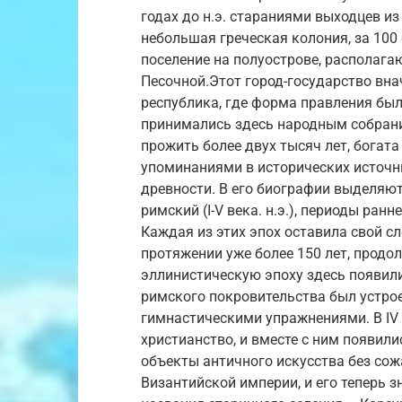
годах до н.э. стараниями выходцев и
небольшая греческая колония, за 100
поселение на полуострове, располаг
Песочной.Этот город-государство вн
республика, где форма правления бы
принимались здесь народным собрани
прожить более двух тысяч лет, богат
упоминаниями в исторических источн
древности. В его биографии выделяют э
римский (I-V века. н.э.), периоды ранн
Каждая из этих эпох оставила свой сл
протяжении уже более 150 лет, продо
эллинистическую эпоху здесь появили
римского покровительства был устрое
гимнастическими упражнениями. В IV 
христианство, и вместе с ним появили
объекты античного искусства без сож
Византийской империи, и его теперь з