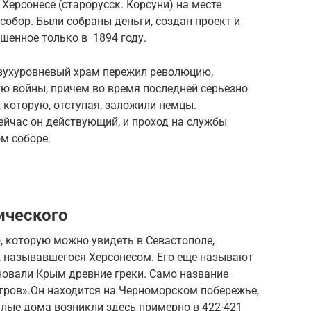
 Херсонесе (старорусск. Корсуни) на месте
обор. Были собраны деньги, создан проект и
ршенное только в 1894 году.
вухуровневый храм пережил революцию,
ю войны, причем во время последней серьезно
 которую, отступая, заложили немцы.
Сейчас он действующий, и проход на службы
м соборе.
ического
 которую можно увидеть в Севастополе,
, называвшегося Херсонесом. Его еще называют
новали Крым древние греки. Само название
стров».Он находится на Черноморском побережье,
лые дома возникли здесь примерно в 422-421