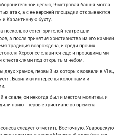
оборонительной целью, 9-метровая башня могла
тых атак, а с ее верхней площадки открываются
 и Карантинную бухту.
а несколько сотен зрителей театре шли
ов, а после принятия христианства из его камней
емя традиция возрождена, и среди прочих
стополя Херсонес славится еще и проводимыми
 спектаклями под открытым небом.
ы двух храмов, первый из которых возвели в VI в.,
пустя. Базилики интересны колоннами и
и.
 в скале, он некогда был и местом молитвы, и
одили приют первые христиане во времена
сонеса следует отметить Восточную, Уваровскую