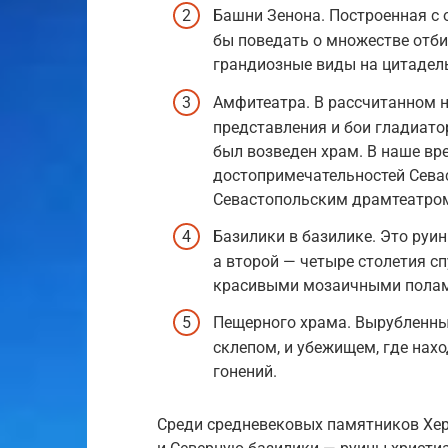
Башни Зенона. Построенная с 
бы поведать о множестве отби
грандиозные виды на цитадель
Амфитеатра. В рассчитанном н
представления и бои гладиатор
был возведен храм. В наше вр
достопримечательностей Сева
Севастопольским драмтеатром
Базилики в базилике. Это руин
а второй — четыре столетия с
красивыми мозаичными полам
Пещерного храма. Вырубленный
склепом, и убежищем, где нах
гонений.
Среди средневековых памятников Хер