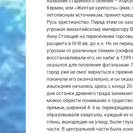
названия старинного селения – Корсун
Кермен, или «Желтая крепость» (имя,
летописным источникам, принял крещ
Русь христианство. Перед этим он за
угрожая византийскому императору Ва
Анну.Стоящий на пересечении торговы
расцвета в IV-III вв. до н.э. Но он п
угрозам от различных племен (скифов, 
восстанавливали его, но набег в 1399 
оказался для поселения фатальным. 
город уже не смог вернуться к прежне
покинули его окончательно, и он оказ
изыскания начались здесь с конца 20-х
дни останки древнего града занимают
можно обрести понимание о существо
прямые, шириной 4- 6 м, перекрещива
образовывали кварталы, каждый из н
стены, выходящие на улицу, были глу
части. В центральной части была осн