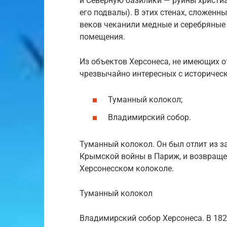
и Северную базилики — руины христиа
его подвалы). В этих стенах, сложен
веков чеканили медные и серебряные
помещения.
Из объектов Херсонеса, не имеющих от
чрезвычайно интересных с историческ
Туманный колокол;
Владимирский собор.
Туманный колокол. Он был отлит из зах
Крымской войны в Париж, и возвращен
Херсонесском колоколе.
Туманный колокол
Владимирский собор Херсонеса. В 18