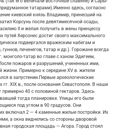
ь (так его величали восточные славяне) и Сары-
 придуманное татарами).Именно здесь, согласно
ение киевский князь Владимир, принесший на
хватил Корсунь после девятимесячной осады,
силию II и желая получить в жены принцессу
х путей Херсонес достиг своего максимального
ериодически подвергался вражеским набегам и
гуннов, печенегов, татар и др.). Горожане всегда
г. монголо-татар во главе с ханом Эдигеем,
После пожаров и разрушений, учиненных ими,
й жизни. Примерно к середине XV в. жители
ался в запустении.Первые археологические
 гг. XIX в., после основания Севастополя. В наши
 примерно 40 с половиной гектаров. Здесь
вавшей тогда планировке. Улицы его были
ющиеся под углом в 90 градусов. Они
их включал 2 — 4 каменные жилые постройки. Их
хими, а окна виднелись со стороны дворовой
овная городская площадь — Агора. Город стоял