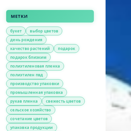
МЕТКИ
букет
выбор цветов
день рождения
качество растений
подарок
подарок близким
полиэтиленовая пленка
полиэтилен пвд
производство упаковки
промышленная упаковка
рукав пленка
свежесть цветов
сельское хозяйство
сочетание цветов
упаковка продукции