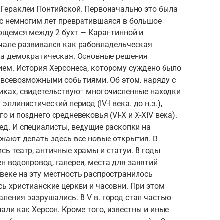
з Гераклеи Понтийской. Первоначально это была
 с немногим лет превратившаяся в большое
ающемся между 2 бухт — Карантинной и
ачале развивался как рабовладельческая
ла демократическая. Основные решения
ем. История Херсонеса, которому суждено было
а всевозможными событиями. Об этом, наряду с
иках, свидетельствуют многочисленные находки
ллинистический период (IV-I века. до н.э.),
его и позднего средневековья (VI-X и X-XIV века).
ед. И специалисты, ведущие раскопки на
лжают делать здесь все новые открытия. В
сь театр, античные храмы и статуи. В годы
н водопровод, галереи, места для занятий
веке на эту местность распространилось
сь христианские церкви и часовни. При этом
аления разрушались. В V в. город стал частью
нали как Херсон. Кроме того, известны и иные