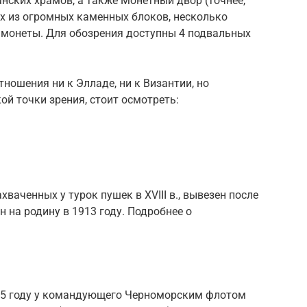
нских храмов, а также Монетный двор (точнее,
ных из огромных каменных блоков, несколько
 монеты. Для обозрения доступны 4 подвальных
ношения ни к Элладе, ни к Византии, но
ой точки зрения, стоит осмотреть:
ваченных у турок пушек в XVIII в., вывезен после
 на родину в 1913 году. Подробнее о
25 году у командующего Черноморским флотом