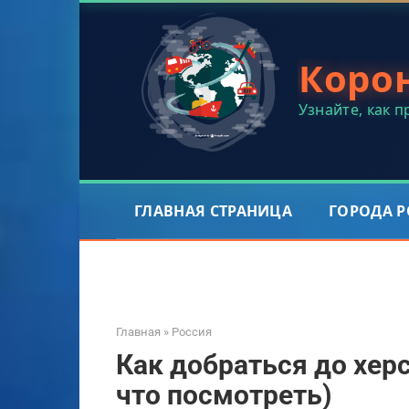
Перейти
к
контенту
Коро
Узнайте, как 
ГЛАВНАЯ СТРАНИЦА
ГОРОДА 
Главная
»
Россия
Как добраться до хер
что посмотреть)