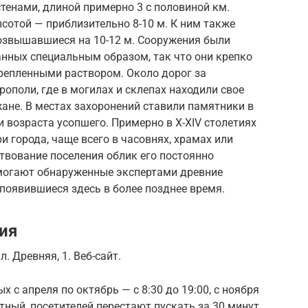
енами, длиной примерно 3 с половиной км.
ысотой — приблизительно 8-10 м. К ним также
озвышавшиеся на 10-12 м. Сооружения были
анных специальным образом, так что они крепко
крепленными раствором. Около дорог за
ополи, где в могилах и склепах находили свое
ане. В местах захоронений ставили памятники в
 и возраста усопшего. Примерно в X-XIV столетиях
 города, чаще всего в часовнях, храмах или
твование поселения облик его постоянно
омогают обнаруженные экспертами древние
 появившиеся здесь в более позднее время.
ия
л. Древняя, 1. Веб-сайт.
 с апреля по октябрь — с 8:30 до 19:00, с ноября
атный, посетителей перестают пускать за 30 минут