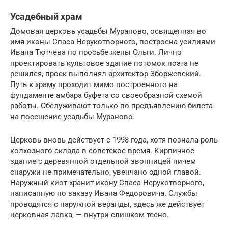
Усадебный храм
Домовая церковь усадьбы Мураново, освященная во
имя иконы Спаса Нерукотворного, построена усилиями
Ивана Тютчева по просьбе жены Ольги. Лично
проектировать культовое здание потомок поэта не
решился, проек выполнял архитектор Зборжевский.
Путь к храму проходит мимо построенного на
фундаменте амбара буфета со своеобразной схемой
работы. Обслуживают только по предъявлению билета
на посещение усадьбы Мураново.
Церковь вновь действует с 1998 года, хотя познала роль
колхозного склада в советское время. Кирпичное
здание с деревянной отдельной звонницей ничем
снаружи не примечательно, увенчано одной главой.
Наружный киот хранит икону Спаса Нерукотворного,
написанную по заказу Ивана Федоровича. Службы
проводятся с наружной веранды, здесь же действует
церковная лавка, — внутри слишком тесно.