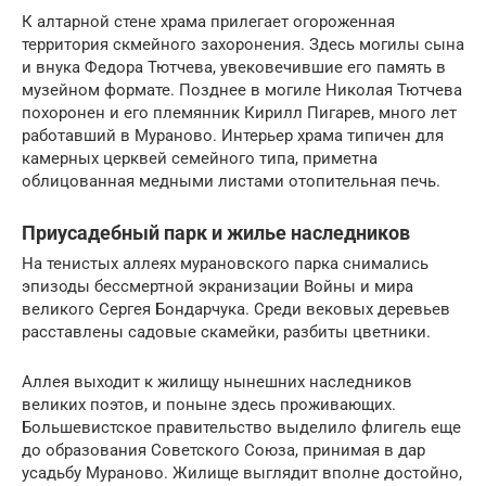
К алтарной стене храма прилегает огороженная
территория скмейного захоронения. Здесь могилы сына
и внука Федора Тютчева, увековечившие его память в
музейном формате. Позднее в могиле Николая Тютчева
похоронен и его племянник Кирилл Пигарев, много лет
работавший в Мураново. Интерьер храма типичен для
камерных церквей семейного типа, приметна
облицованная медными листами отопительная печь.
Приусадебный парк и жилье наследников
На тенистых аллеях мурановского парка снимались
эпизоды бессмертной экранизации Войны и мира
великого Сергея Бондарчука. Среди вековых деревьев
расставлены садовые скамейки, разбиты цветники.
Аллея выходит к жилищу нынешних наследников
великих поэтов, и поныне здесь проживающих.
Большевистское правительство выделило флигель еще
до образования Советского Союза, принимая в дар
усадьбу Мураново. Жилище выглядит вполне достойно,