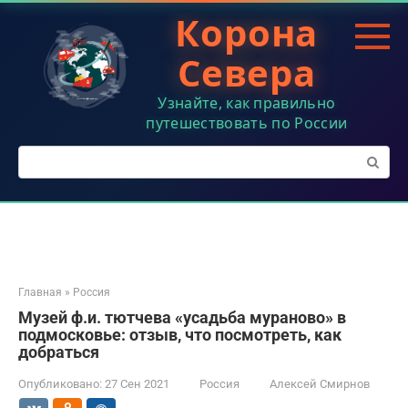
Перейти
Корона
к
контенту
Севера
Узнайте, как правильно
путешествовать по России
Поиск:
Главная
»
Россия
Музей ф.и. тютчева «усадьба мураново» в
подмосковье: отзыв, что посмотреть, как
добраться
Опубликовано:
27 Сен 2021
Россия
Алексей Смирнов