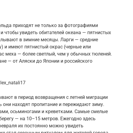
льда приходят не только за фотографиями
 и чтобы увидеть обитателей океана — пятнистых
плывают в зимние месяцы. Ларги — средние
у) и имеют пятнистый окрас (черные или
ас меха — более светлый, чем у обычных тюленей.
не — от Аляски до Японии и российского
ex_natali17
ывают в период возвращения с летней миграции
ь они находят пропитание и пережидают зиму.
ами, осьминогами и креветками. Самые смелые
ерегу — на 10–15 метров. Ежегодно здесь
февраля их постоянно можно увидеть
же стал сезонным ритуалом для жителей города.