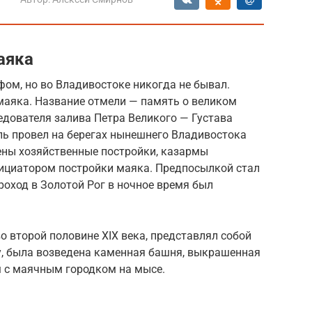
аяка
ом, но во Владивостоке никогда не бывал.
 маяка. Название отмели — память о великом
едователя залива Петра Великого — Густава
ль провел на берегах нынешнего Владивостока
ены хозяйственные постройки, казармы
нициатором постройки маяка. Предпосылкой стал
проход в Золотой Рог в ночное время был
 второй половине XIX века, представлял собой
ду, была возведена каменная башня, выкрашенная
м с маячным городком на мысе.