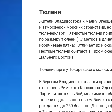
Тюлени
Жители Владивостока к маяку Эгерше
и атмосферой морских странствий, но
тюленей-ларг. Пятнистые тюлени при
по размеру тюлени (1,7 метров в длин
коричневые пятна). Отличает их и окр
Пестрые тюлени обитают в Тихом океа
Дальнего Востока.
Тюлени-ларги у Токаревского маяка, al
К берегам Владивостока ларги припл
с островов Римского-Корсакова. Здес
Ларги питаются рыбой, мелкими краб
тюлени подплывают совсем близко к б
рождается до 250 бельков. До конца 
у Токаревского маяка — визит сюда у