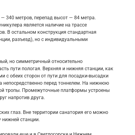
— 340 метров, перепад высот — 84 метра.
никулера является наличие на трассе
ов. В остальном конструкция стандартная
нции, разъезд), но с индивидуальными
ный, но симметричный относительно
ть пути пологая. Верхняя и нижняя станции, как
и с обеих сторон от пути для посадки-высадки
на непосредственно перед тоннелем. На нижнюю
ной тропы. Промежуточные платформы устроены
руг напротив друга.
ких глаз. Вне территории санатория его можно
у нижней станции.
ировали еще и в Светлогорске и Нижнем