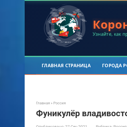
Перейти
к
контенту
Коро
Узнайте, как 
ГЛАВНАЯ СТРАНИЦА
ГОРОДА 
Главная
»
Россия
Фуникулёр владивост
Опубликовано:
27 Сен 2021
Рубрика:
Россия