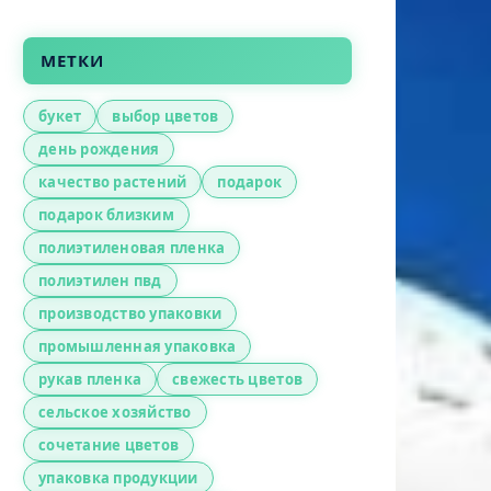
МЕТКИ
букет
выбор цветов
день рождения
качество растений
подарок
подарок близким
полиэтиленовая пленка
полиэтилен пвд
производство упаковки
промышленная упаковка
рукав пленка
свежесть цветов
сельское хозяйство
сочетание цветов
упаковка продукции