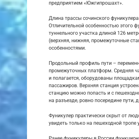
предприятием «Южгипрошахт».
Длина трассы сочинского фуникулера 
Отличительной особенностью этого фу
туннельного участка длиной 126 метр
(верхняя, нижняя, промежуточные ста
особенностями.
Продольный профиль пути – перемен
промежуточных платформ. Средняя час
и полагается, оборудованы площадкам
пассажиров. Верхняя станция устрое
станцию можно попасть и с пешеход
на разъезде, ровно посередине пути, д
Фуникулер практически скрыт от людс
увидеть только на пешеходной тропе 
Ранее фуникулеры в России функцион