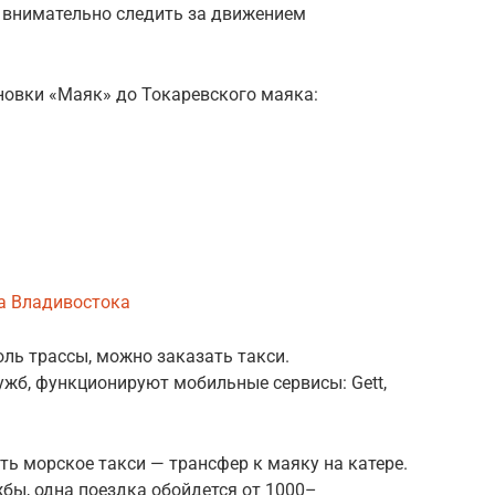
 внимательно следить за движением
новки «Маяк» до Токаревского маяка:
а Владивостока
оль трассы, можно заказать такси.
ужб, функционируют мобильные сервисы: Gett,
ь морское такси — трансфер к маяку на катере.
бы, одна поездка обойдется от 1000–