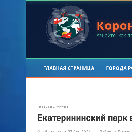
Перейти
к
контенту
Коро
Узнайте, как 
ГЛАВНАЯ СТРАНИЦА
ГОРОДА 
Главная
»
Россия
Екатерининский парк 
Опубликовано:
27 Сен 2021
Рубрика:
Россия