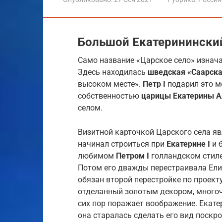
Большой Екатеринински
Само название «Царское село» изнача
Здесь находилась
шведская «Саарск
высоком месте».
Петр I
подарил это 
собственностью
царицы Екатерины 
селом.
Визитной карточкой Царского села я
начинал строиться при
Екатерине I
и 
любимом
Петром I
голландском стиле
Потом его дважды перестраивала Ел
обязан второй перестройке по проект
отделанный золотым декором, многоч
сих пор поражает воображение. Екатер
она старалась сделать его вид поскро