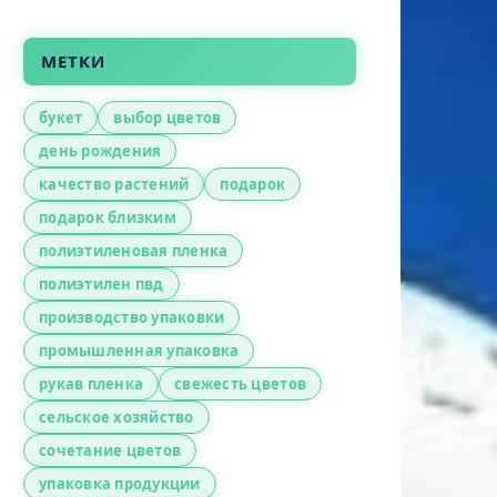
МЕТКИ
букет
выбор цветов
день рождения
качество растений
подарок
подарок близким
полиэтиленовая пленка
полиэтилен пвд
производство упаковки
промышленная упаковка
рукав пленка
свежесть цветов
сельское хозяйство
сочетание цветов
упаковка продукции