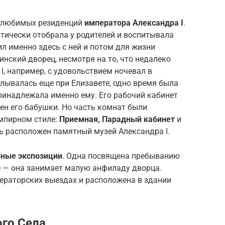
з любимых резиденций
императора Александра I
.
ктически отобрала у родителей и воспитывала
ил именно здесь с ней и потом для жизни
нский дворец, несмотря на то, что недалеко
I, например, с удовольствием ночевал в
елывалась еще при Елизавете, одно время была
 принадлежала именно ему. Его рабочий кабинет
ен его бабушки. Но часть комнат были
ампирном стиле:
Приемная, Парадный кабинет
и
сь расположен памятный музей Александра I.
нные экспозиции
. Одна посвящена пребыванию
 — она занимает малую анфиладу дворца.
ераторских выездах и расположена в здании
ого Села