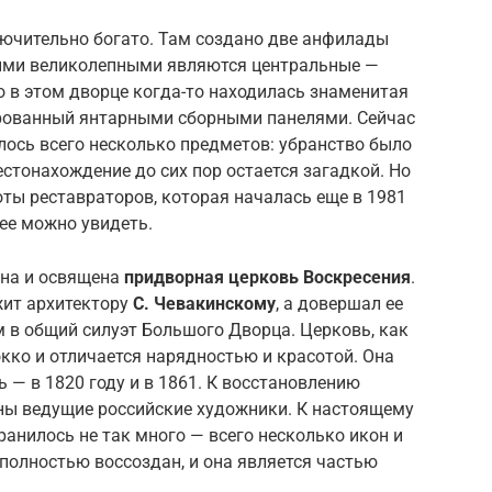
лючительно богато. Там создано две анфилады
ыми великолепными являются центральные —
о в этом дворце когда-то находилась знаменитая
рованный янтарными сборными панелями. Сейчас
лось всего несколько предметов: убранство было
естонахождение до сих пор остается загадкой. Но
оты реставраторов, которая началась еще в 1981
 ее можно увидеть.
ена и освящена
придворная церковь Воскресения
.
жит архитектору
С. Чевакинскому
, а довершал ее
м в общий силуэт Большого Дворца. Церковь, как
окко и отличается нарядностью и красотой. Она
— в 1820 году и в 1861. К восстановлению
ны ведущие российские художники. К настоящему
ранилось не так много — всего несколько икон и
 полностью воссоздан, и она является частью