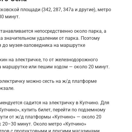
овской площади (342, 287, 347а и другие), метро
30 минут.
танавливается непосредственно около парка, а
а значительном удалении от парка. Поэтому
 до музея-заповедника на маршрутке
шкин на электричке, то от железнодорожного
а маршрутке или пешим ходом — около 20 минут.
 электричку можно сесть на ж/д платформе
кзале.
мендуется садится на электричку в Купчино. Для
Купчино», купить билет, перейти по подземному
пути от ж/д платформы «Купчино» — около 20
к 20–30 минут. Около метро «Купчино»
тров с продуктовыми и другими магазинами.