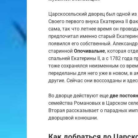
Царскосельский дворец был одной и
Своего первого внука Екатерина II фа
сама, так что летнее время он провод
предпочитал именно старый Екатерини
появился его собственный. Александр 
старинной
Опочивальне
, которая отд
спальней Екатерины II, а с 1782 года
тоже сохранялся неизменным со врем
переделаны для него уже в новом, в 
другие. Сейчас они воссозданы и зде
Во дворце действуют еще
две постоя
семейства Романовых в Царском селе
Вторая рассказывает о парадных имп
дворцовой конюшни.
Как добраться до Царск