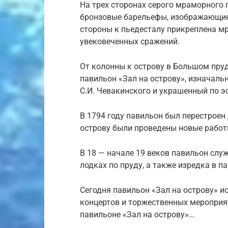
На трех сторонах серого мраморного
бронзовые барельефы, изображающие
стороны к пьедесталу прикреплена м
увековеченных сражений.
От колонны к острову в Большом пруд
павильон «Зал на острову», изначальн
С.И. Чевакинского и украшенный по эс
В 1794 году павильон был перестроен Д
острову были проведены новые работ
В 18 — начале 19 веков павильон слу
лодках по пруду, а также изредка в 
Сегодня павильон «Зал на острову» и
концертов и торжественных мероприя
павильоне «Зал на острову»…