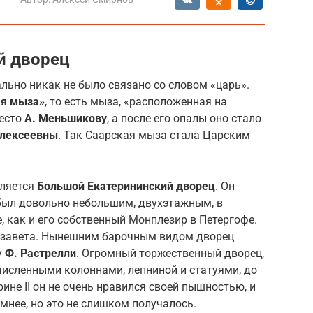
й дворец
льно никак не было связано со словом «царь».
ая мыза»
, то есть мыза, «расположенная на
место
А. Меньшикову
, а после его опалы оно стало
Алексеевны
. Так Саарская мыза стала Царским
вляется
Большой Екатерининский дворец
. Он
был довольно небольшим, двухэтажным, в
, как и его собственный Монплезир в Петергофе.
изавета. Нынешним барочным видом дворец
у
Ф. Растрелли
. Огромный торжественный дворец,
исленными колоннами, лепниной и статуями, до
ине II он не очень нравился своей пышностью, и
мнее, но это не слишком получалось.