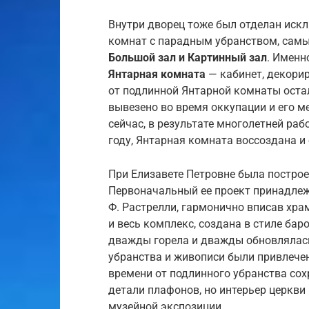
Внутри дворец тоже был отделан иск
комнат с парадным убранством, сам
Большой зал и Картинный зал
. Именн
Янтарная комната
— кабинет, декори
от подлинной Янтарной комнаты оста
вывезено во время оккупации и его м
сейчас, в результате многолетней раб
году, Янтарная комната воссоздана и
При Елизавете Петровне была постро
Первоначальный ее проект принадле
Ф. Растрелли, гармонично вписав хра
и весь комплекс, создана в стиле бар
дважды горела и дважды обновлялась 
убранства и живописи были привлече
времени от подлинного убранства сох
детали плафонов, но интерьер церкви
музейной экспозиции.