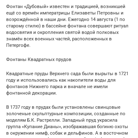
Фонтан «Дубовый» известен и традицией, возникшей
ещё со времён императрицы Елизаветы Петровны и
возрождённой в наши дни. Ежегодно 14 августа (1 по
старому стилю) в бассейне фонтана совершают ритуал
водосвятия и окропления святой водой полковых
знамён всех военных частей, расположенных в
Петергофе.
Фонтаны Квадратных прудов
Квадратные пруды Верхнего сада были вырыты в 1721
году и использовались как накопители воды для
фонтанов Нижнего парка и вначале не имели
фонтанной декорации.
В 1737 году в прудах были установлены свинцовые
золоченые скульптурные композиции, созданные по
моделям Б.К. Растрелли. Западный пруд украсила
группа «Купание Дианы», изображавшая богиню охоты
в окружении нимф, собак и дельфинов. А в восточном