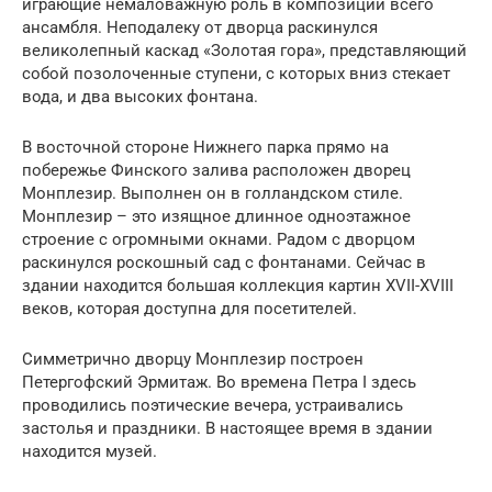
играющие немаловажную роль в композиции всего
ансамбля. Неподалеку от дворца раскинулся
великолепный каскад «Золотая гора», представляющий
собой позолоченные ступени, с которых вниз стекает
вода, и два высоких фонтана.
В восточной стороне Нижнего парка прямо на
побережье Финского залива расположен дворец
Монплезир. Выполнен он в голландском стиле.
Монплезир – это изящное длинное одноэтажное
строение с огромными окнами. Радом с дворцом
раскинулся роскошный сад с фонтанами. Сейчас в
здании находится большая коллекция картин XVII-XVIII
веков, которая доступна для посетителей.
Симметрично дворцу Монплезир построен
Петергофский Эрмитаж. Во времена Петра I здесь
проводились поэтические вечера, устраивались
застолья и праздники. В настоящее время в здании
находится музей.