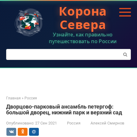
Перейти
Корона
к
контенту
Севера
Узнайте, как правильно
путешествовать по России
Поиск:
Главная
»
Россия
Дворцово-парковый ансамбль петергоф:
большой дворец, нижний парк и верхний сад
Опубликовано:
27 Сен 2021
Россия
Алексей Смирнов