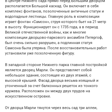
В центре Нижнего сада прямо перед Большим дворцом
располагается Большой каскад. Он включает в себя
комплекс фонтанов, позолоченные античные статуи и
водопадные лестницы. Главную роль в композиции
играет фонтан «Самсон», струя которого бьет на 21 метр
в высоту. Функционирует он с 1735 года, а в период
Великой отечественной войны, как и многие
композиции дворцово-паркового ансамбля Петергоф,
был очень сильно разрушен, а подлинная статуя
Самсона была утеряна. После восстановительных работ
установили уже позолоченную фигуру.
В западной стороне Нижнего парка главной постройкой
является дворец Марли. Он представляет собой
небольшое здание, состоящее из двух этажей, с
высокой крышей. Фасад дворца весьма изящный и
утонченный за счет балконных решеток из тонкого
кружева. Расположен он между двух прудов на
искусственном островке.
От дворца Марли тянутся через весь сад три аллеи,