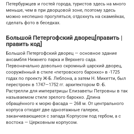
Петербуржцев и гостей города, туристов здесь на много
меньше, чем в при дворцовой зоне, поэтому здесь
можно неспешно прогуляться, отдохнуть на скамейках,
сделать фото в беседках.
Большой Петергофский дворец[править |
править код]
Большой Петергофский дворец — основное здание
ансамбля Нижнего парка и Верхнего сада.
Первоначально довольно скромный царский дворец,
сооружённый в стиле «петровского барокко» в -1725
годах по проекту Ж-Б. Леблона, а затем Н. Микетти, был
перестроен в 1747—1752 гг. архитектором Ф.-Б.
Растрелли для императрицы Елизаветы Петровны в так
называемом стиле зрелого барокко. Длина
обращённого к морю фасада — 268 м. От центрального
корпуса отходят две одноэтажные галереи,
заканчивающиеся с запада Корпусом под гербом, а с
востока — Церковным корпусом.