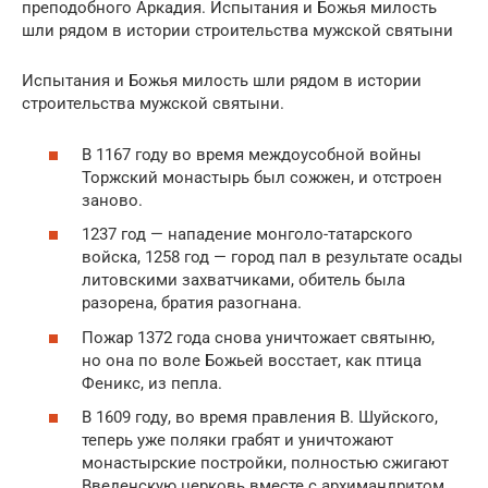
преподобного Аркадия. Испытания и Божья милость
шли рядом в истории строительства мужской святыни
Испытания и Божья милость шли рядом в истории
строительства мужской святыни.
В 1167 году во время междоусобной войны
Торжский монастырь был сожжен, и отстроен
заново.
1237 год — нападение монголо-татарского
войска, 1258 год — город пал в результате осады
литовскими захватчиками, обитель была
разорена, братия разогнана.
Пожар 1372 года снова уничтожает святыню,
но она по воле Божьей восстает, как птица
Феникс, из пепла.
В 1609 году, во время правления В. Шуйского,
теперь уже поляки грабят и уничтожают
монастырские постройки, полностью сжигают
Введенскую церковь вместе с архимандритом