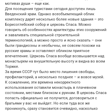
мотивах души – еще как.
Для посещения туристами сегодня доступен лишь
Введенский храм. Однако всеобъемлющий облик
комплексу дарят несколько более новые здания – это
Борисоглебский собор и церковь Спаса. Можно
говорить об особенностях архитектуры этих сооружений
и заваливать специальной строительной
терминологией, а можно просто и ясно сказать – они
были грандиозны и необычны, не совсем похожи на
русские храмы и оставляют обликом приятное
впечатление. Церковь Спаса вообще возвышается над
монастырем на внушительную высоту и видна во всем
Торжке.
За время СССР тут было место лишения свободы,
профилакторий, а несколько позднее – и вовсе музей.
К сожалению, эти времена некорректного
использования оставили монастырь в плачевном
состоянии, местами близком к руинам. В церковь Спаса
попасть официально не получится, договориться с
братьями у вас не выйдет. Но если туда все же
проникнуть, сразу становится очевидно, насколько