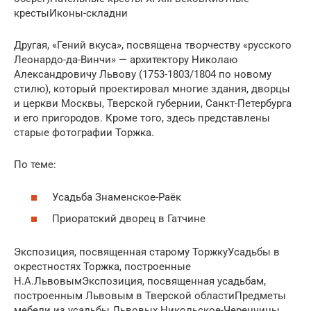
крестыИконы-складни
Другая, «Гений вкуса», посвящена творчеству «русского
Леонардо-да-Винчи» — архитектору Николаю
Александровичу Львову (1753-1803/1804 по новому
стилю), который проектировал многие здания, дворцы
и церкви Москвы, Тверской губернии, Санкт-Петербурга
и его пригородов. Кроме того, здесь представлены
старые фотографии Торжка.
По теме:
Усадьба Знаменское-Раёк
Приоратский дворец в Гатчине
Экспозиция, посвященная старому ТоржкуУсадьбы в
окрестностях Торжка, построенные
Н.А.ЛьвовымЭкспозиция, посвященная усадьбам,
построенным Львовым в Тверской областиПредметы
мебели из усадьбы Львовых Никольское-Черенчицы