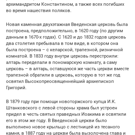
архимандритом Константином, а также всех погибших
во время нашествия поляков.
Новая каменная двухэтажная Введенская церковь была
построена, предположительно, в 1620 году (по другим
данным в 1670-х годах). С 1620 и до 1832 годов церковь
два столетия пребывала в том виде, в котором она
была построена – с келарской, трапезной, ризничной
комнатой. В 1833 году внутри церковь перестроили:
алтарь переделали в пономарскую комнату, а саму
церковь – в алтарь, оставшуюся же часть церкви вместе
трапезной обратили в церковь, которую в тот же год
освятил Высокопреосвященнейший архиепископ
Григорий.
В 1879 году при помощи новоторжского купца И.К.
Штанковского с левой стороны храма был устроен
придел в честь святых праведных Иоакима и освятили
его в этом же году. В Введенской церкви было
выполнено новое крыльцо с лестницей из тесаного
камня, в 1887 году на церкви была вызолочена глава и