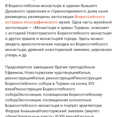
В Борисоглебском монастыре в здании бывшего
Духовного правления и странноприимного дома ныне
размещены размещены экспозиции
Всероссийского
историко-этнографического
музея. Одна часть музейной
экспозиции — «Монастыри и храмы Торжка», знакомит
с историей Новоторжского Борисоглебского монастыря
и других храмов и монастырей города. Здесь можно
увидеть археологические находки из Борисоглебского
монастыря, древний новоторжский змеевик, церковную
утварь и др.
Предсмертное завещание братии преподобным
Ефремом, Новоторжским чудотворцемКелья,
реконструкцияКелья, реконструкцияРеконструкция
Борисоглебского собора в Торжке на конец XVI
векаРеконструкция Борисоглебского
собораЭкспозиция, посвященная Борисоглебскому
соборуЭкспозиция, посвященная колокольне
Борисоглебского монастыря и портрет архитектора
Федора АнаньинаНовоторжский змеевик (амулет-
оберег)Нательные кресты XI-XIII вековКиотные