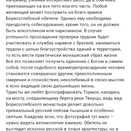
например, ученики воскресных школ, да и обычных,
приезжающих на все лето или его часть. Любой
желающий может послужить на благо храмов
Борисоглебской обители. Однако ему необходимо
преодолеть собеседование, кроме того, он не должен
быть алкоголиком или наркоманом. В случае
успешного прохождения проверки трудник будет
участвовать в службах наравне с братией, заниматься
трудом с целью благоустройства зданий и территории,
то есть вести практически монашеский образ жизни.
Все это позволяет получить единение с Богом и самим
собой, после подобного времяпрепровождения человек
становится совершенно другим, преисполненным
смирения и спокойствия, неколебимый в своих мыслях
и ясно видящий свою дальнейшую жизнь.
Туристы же любят фотографировать Торжок, находясь
на мосту, соединяющему берега реки Тверцы, ведь вид
Борисоглебского монастыря делает довольно
тривиальный русский пейзаж пышным и особенно
святым. Каждому ясно, что фотографий тут мало –
нужно видеть великолепие вживую. Обитель не
выглядит исконно русской в плане архитектуры, но в