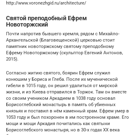
http://www.voronezhgid.ru/architecture/
Святой преподобный Ефрем
Новоторжский
Почти напротив бывшего кремля, рядом с Михайло-
Архангельской (Благовещенской) церковью стоит
памятник новоторжскому святому преподобному
Ефрему Новоторжскому (скульптор Евгений Антонов,
2015).
Согласно житию святого, боярин Ефрем служил
конюшим у Бориса и Глеба. После их мученической
гибели в 1015 году, он решил удалиться от мирской
жизни, и из Киева отправился в Торжок. Там он вместе
со своим учеником Аркадием в 1038 году основал
Борисоглебский монастырь в память об убиенных
князьях и поставил в нём каменный храм. Ефрем умер в
1053 году и был похоронен в им построенном храме. Его
мощи и мощи Аркадия почитались как святыни
Борисоглебского монастыря, но в 30-х годах XX века