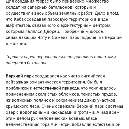
Для создания террас было привезено множество
солдат
из саперных батальонов, которые и
осуществили весь объем земляных работ. Дело в том,
что Кебах создавал парковую территорию в виде
амфитеатра, связанного с архитектурным центром,
которым являлся Дворец. Прибрежным шоссе,
связывающим Ялту и Симеиз, парк поделен на Верхний
и Нижний.
Террасы парка первоначально создавались солдатами
саперного батальона
Верхний парк
создавался как чисто английская
пейзажная романтическая территория. Он был
приближен к
естественной природе
, что усиливалось
применением скалистых обломков, тенистых прудов,
живописных полянок и сохранением диких участков
крымского леса. Очень освежали Верхний парк системы
озер с водопадными каскадами и гротами. А над всем
этим делом рук человеческих возвышалась
величественная гора Ай-Петри, добавляя естественной