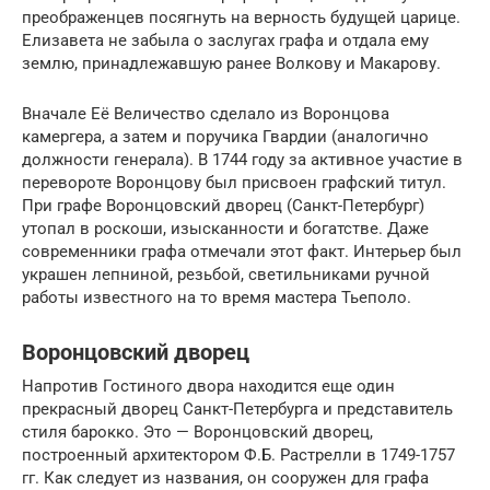
преображенцев посягнуть на верность будущей царице.
Елизавета не забыла о заслугах графа и отдала ему
землю, принадлежавшую ранее Волкову и Макарову.
Вначале Её Величество сделало из Воронцова
камергера, а затем и поручика Гвардии (аналогично
должности генерала). В 1744 году за активное участие в
перевороте Воронцову был присвоен графский титул.
При графе Воронцовский дворец (Санкт-Петербург)
утопал в роскоши, изысканности и богатстве. Даже
современники графа отмечали этот факт. Интерьер был
украшен лепниной, резьбой, светильниками ручной
работы известного на то время мастера Тьеполо.
Воронцовский дворец
Напротив Гостиного двора находится еще один
прекрасный дворец Санкт-Петербурга и представитель
стиля барокко. Это — Воронцовский дворец,
построенный архитектором Ф.Б. Растрелли в 1749-1757
гг. Как следует из названия, он сооружен для графа