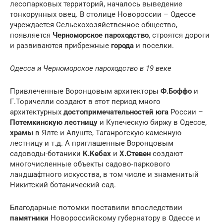
лесопарковых территорий, началось выведение
тонкорунных овец. В столице Новороссии – Одессе
учреждается Сельскохозяйственное общество,
появляется
Черноморское пароходство
, строятся дороги
и развиваются прибрежные
города
и поселки.
Одесса и Черноморское пароходство в 19 веке
Привлеченные Воронцовым архитекторы
Ф.Боффо
и
Г.Торичелли создают в этот период много
архитектурных
достопримечательностей юга
России –
Потемкинскую лестницу
и Купеческую биржу в Одессе,
храмы
в Ялте и Алуште, Таганрогскую каменную
лестницу и т.д. А приглашенные Воронцовым
садоводы-ботаники
К.Кебах
и
Х.Стевен
создают
многочисленные объекты садово-паркового
ландшафтного искусства, в том числе и знаменитый
Никитский ботанический сад.
Благодарные потомки поставили впоследствии
памятники
Новороссийскому губернатору в Одессе и