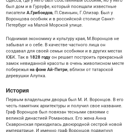
Одесса, где у него был собственный особняк, но у него
был дом и в Гурзуфе, который посещали известные
писатели
А.Грибоедов
, П.Свиньин, Г.Олизар. Был у
Воронцова особняк и в российской столице Санкт-
Петербург на Малой Морской улице.
Поднимая экономику и культуру края, М.Воронцов не
забывал и о себе. В качестве частного лица он
создавал для своей семьи особняки и в других местах
ЮБК. Так в
1828 году
он решает построить прекрасный
замок невиданной красоты в очень живописном месте
побережья
на фоне Ай-Петри
, вблизи от татарской
деревушки Алупка.
История
Первым владельцем дворца был М. И. Воронцов. В его
честь памятник архитектуры и получил свое название.
Граф Воронцов был повязан тесными связями с
великой династией Романовых. Его жена Анна
Скавронская приходилась двоюродной сестрой новой
императрице. И именно граф Воронцов подвигнул