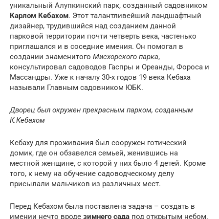
уникальный Алупкинский парк, созданный садовником
Карлом Кебахом
. Этот талантливейший ландшафтный
дизайнер, трудившийся над созданием данной
парковой территории почти четверть века, частенько
приглашался и в соседние имения. Он помогал в
создании знаменитого
Мисхорского парка
,
консультировал садоводов Гаспры и Ореанды, Фороса и
Массандры. Уже к началу 30-х годов 19 века Кебаха
называли Главным садовником ЮБК.
Дворец был окружен прекрасным парком, созданным
К.Кебахом
Кебаху для проживания был сооружен готический
домик, где он обзавелся семьей, женившись на
местной женщине, с которой у них было 4 детей. Кроме
того, к нему на обучение садоводческому делу
присылали мальчиков из различных мест.
Перед Кебахом была поставлена задача – создать в
имении нечто вроде
зимнего сада
под открытым небом.