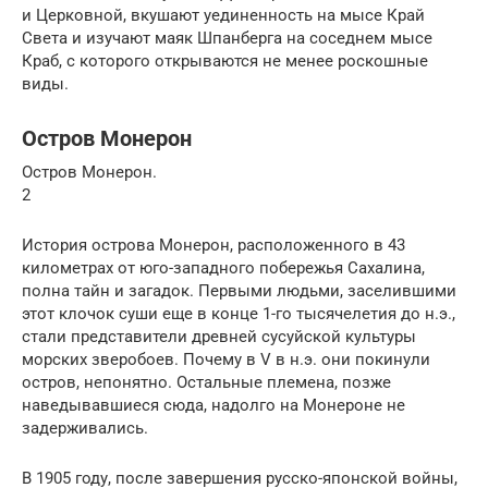
и Церковной, вкушают уединенность на мысе Край
Света и изучают маяк Шпанберга на соседнем мысе
Краб, с которого открываются не менее роскошные
виды.
Остров Монерон
Остров Монерон.
2
История острова Монерон, расположенного в 43
километрах от юго-западного побережья Сахалина,
полна тайн и загадок. Первыми людьми, заселившими
этот клочок суши еще в конце 1-го тысячелетия до н.э.,
стали представители древней сусуйской культуры
морских зверобоев. Почему в V в н.э. они покинули
остров, непонятно. Остальные племена, позже
наведывавшиеся сюда, надолго на Монероне не
задерживались.
В 1905 году, после завершения русско-японской войны,