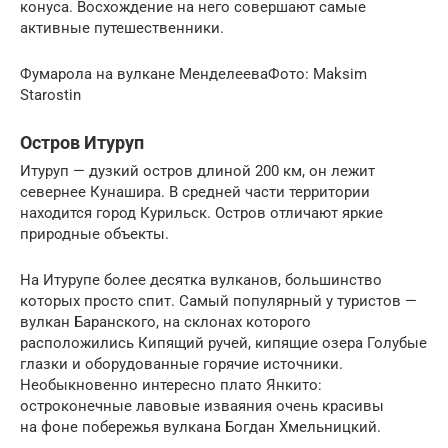
конуса. Восхождение на него совершают самые
активные путешественники.
Фумарола на вулкане МенделееваФото: Maksim
Starostin
Остров Итуруп
Итуруп — дузкий остров длиной 200 км, он лежит
севернее Кунашира. В средней части территории
находится город Курильск. Остров отличают яркие
природные объекты.
На Итурупе более десятка вулканов, большинство
которых просто спит. Самый популярный у туристов —
вулкан Баранского, на склонах которого
расположились Кипящий ручей, кипящие озера Голубые
глазки и оборудованные горячие источники.
Необыкновенно интересно плато Янкито:
остроконечные лавовые изваяния очень красивы
на фоне побережья вулкана Богдан Хмельницкий.