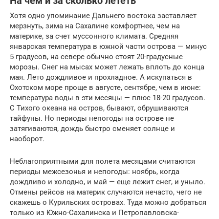
На чем и за сколько лететь
Хотя одно упоминание Дальнего востока заставляет
мерзнуть, зима на Сахалине комфортнее, чем на
материке, за счет муссонного климата. Средняя
январская температура в южной части острова — минус
5 градусов, на севере обычно стоят 20-градусные
морозы. Cнег на мысах может лежать вплоть до конца
мая. Лето дождливое и прохладное. А искупаться в
Охотском море проще в августе, сентябре, чем в июне:
температура воды в эти месяцы — плюс 18-20 градусов.
С Тихого океана на остров, бывают, обрушиваются
тайфуны. Но периоды непогоды на острове не
затягиваются, дождь быстро сменяет солнце и
наоборот.
Неблагоприятными для полета месяцами считаются
периоды межсезонья и непогоды: ноябрь, когда
дождливо и холодно, и май — еще лежит снег, и уныло.
Отмены рейсов на материк случаются нечасто, чего не
скажешь о Курильских островах. Туда можно добраться
только из Южно-Сахалинска и Петропавловска-