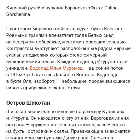
Кипящий ручей у вулкана БаранскогоФото: Galina
Gorshenina
Простором морского пейзажа радует бухта Касатка.
Ровными гранями впечатляет гряда Белых скал
на северном побережье, местами поросших зеленью.
Контрастом выступают расположенные рядом Черные
скалы, у подножия которых стелется черный
вулканический песок. Каждый водопад Итурупа тоже
уникален.
Водопад Илья Муромец
— высокий поток
в 141 метр, богатырь Дальнего Востока. Водопады
в бухте Оля, наоборот, — небольшие, просачивающиеся
сквозь прибрежные скалы струи.
Остров Шикотан
Шикотан значительно меньше по размеру Кунашира
и Итурупа. Он находится к югу от них. Береговая линия
острова — кружево из зеленых холмов, рассеченных
на бухты, островки и скалы. Приезжающие знакомятся
с живописными бухтами Димитрова, Снежкова