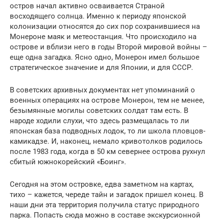
остров начал активно осваивается Страной
восходящего солнца. Именно к периоду японской
колонизации относятся до сих пор сохранившиеся на
Монероне маяк и метеостанция. Что происходило на
острове и вблизи него в годы Второй мировой войны –
еще одна загадка. Ясно одно, Монерон имел большое
стратегическое значение и для Японии, и для СССР.
В советских архивных документах нет упоминаний о
военных операциях на острове Монерон, тем не менее,
безымянные могилы советских солдат там есть. В
народе ходили слухи, что здесь размещалась то ли
японская база подводных лодок, то ли школа пловцов-
камикадзе. И, наконец, немало кривотолков родилось
после 1983 года, когда в 50 км севернее острова рухнул
сбитый южнокорейский «Боинг».
Сегодня на этом островке, едва заметном на картах,
тихо – кажется, череде тайн и загадок пришел конец. В
наши дни эта территория получила статус природного
парка. Попасть сюда можно в составе экскурсионной