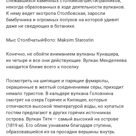
слежавшихся каменных столбиков-шестигранников,
некогда образованных в ходе деятельности вулканов.
К нему ведет экотропа Столбовская, заросли
бамбучника и огромных лопухов на которой удивят
даже не сведующих в ботанике.
Мыс СтолбчатыйФото: Maksim Starostin
Конечно, не обойти вниманием вулканы Кунашира,
их четыре и все они действующие. Вулкан Менделеева
находится ближе всего к поселку
Посмотреть на шипящие и парящие фумаролы,
окрашенные в желтый соединениями серы, приходит
немало туристов. В кальдере вулкана Головнина
смотрят на озера Горячее и Кипящее, которые
отличаются высокой температурой воды, но купаться
гостям предлагают в других горячих источниках
острова. Вулкан Тятя — самый высокий на острове
(1819 м). Его облик узнаваем благодаря ступени,
образовавшейся из-за просадки вершины внутрь