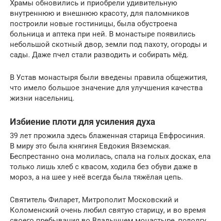
Храмы обновились и приобрели удивительную
внутреннюю и внешнюю красоту, для паломников
построили новые гостиницы, была обустроена
больница и аптека при ней. В монастыре появились
небольшой скотный двор, земли под пахоту, огороды и
сады. Даже пчел стали разводить и собирать мёд.
В Устав монастыря были введены правила общежития,
что имело большое значение для улучшения качества
жизни насельниц.
Избиение плоти для усиления духа
39 лет прожила здесь блаженная старица Евфросиния.
В миру это была княгиня Евдокия Вяземская.
Беспрестанно она молилась, спала на голых досках, ела
только лишь хлеб с квасом, ходила без обуви даже в
мороз, а на шее у неё всегда была тяжёлая цепь.
Святитель Филарет, Митрополит Московский и
Коломенский очень любил святую старицу, и во время
своего пребывания во Владычнем монастыре, подолгу