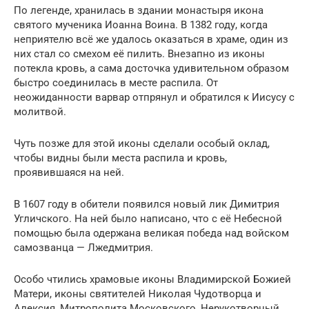
По легенде, хранилась в здании монастыря икона
святого мученика Иоанна Воина. В 1382 году, когда
неприятелю всё же удалось оказаться в храме, один из
них стал со смехом её пилить. Внезапно из иконы
потекла кровь, а сама досточка удивительном образом
быстро соединилась в месте распила. От
неожиданности варвар отпрянул и обратился к Иисусу с
молитвой.
Чуть позже для этой иконы сделали особый оклад,
чтобы видны были места распила и кровь,
проявившаяся на ней.
В 1607 году в обители появился новый лик Димитрия
Угличского. На ней было написано, что с её Небесной
помощью была одержана великая победа над войском
самозванца — Лжедмитрия.
Особо чтились храмовые иконы Владимирской Божией
Матери, иконы святителей Николая Чудотворца и
Алексия, Митрополита Московского, Нерукотворный