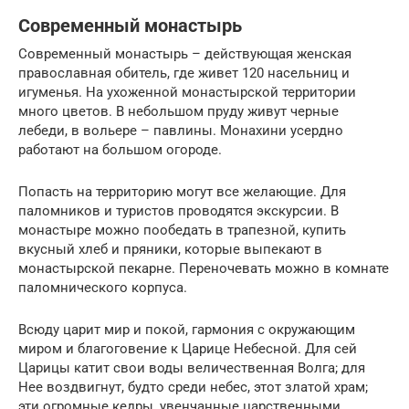
Современный монастырь
Современный монастырь – действующая женская
православная обитель, где живет 120 насельниц и
игуменья. На ухоженной монастырской территории
много цветов. В небольшом пруду живут черные
лебеди, в вольере – павлины. Монахини усердно
работают на большом огороде.
Попасть на территорию могут все желающие. Для
паломников и туристов проводятся экскурсии. В
монастыре можно пообедать в трапезной, купить
вкусный хлеб и пряники, которые выпекают в
монастырской пекарне. Переночевать можно в комнате
паломнического корпуса.
Всюду царит мир и покой, гармония с окружающим
миром и благоговение к Царице Небесной. Для сей
Царицы катит свои воды величественная Волга; для
Нее воздвигнут, будто среди небес, этот златой храм;
эти огромные кедры, увенчанные царственными