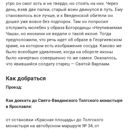
утро он смог хоть и не твердо, но стоять на них. Через
день, взяв две палки, старый воин двинулся в путь. Ему
становилось все лучше, и к Введенской обители он
дошел уже вовсе без подпорок. Там он попросил
отслужить молебен у образа Богородицы «Неупиваемая
Чаша», но инокини не ведали о такой иконе. Тогда
предположили, что речь идет об образе в Георгиевском
храме, на котором есть изображение сосуда. Каково же
было всеобщее удивление, когда на обороте иконы
было начертано совершенно то же самое. Оказалось,
что явившийся солдату старец — Святой Варлаам.
Как добраться
Проезд:
Как доехать до Свято-Введенского Толгского монастыря
в Ярославле:
от остановки «Красная площадь» до Толгского
монастыря на автобусном маршруте № 34; от