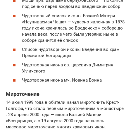
Мощи прп. Варлаама Серпуховского — покоятся
под сенью перед входом во Введенский собор
Чудотворный список иконы Божией Матери
«Неупиваемая Чаша» — чудесно явленная в 1878
году икона хранилась во Введенском соборе до
начала века, после чего была утеряна; ныне в
соборе хранится её список
Список чудотворной иконы Введения во храм
Пресвятой Богородицы
Чудотворная икона св. царевича Димитрия
Угличского
Чудотворная икона мч. Иоанна Воина
Мироточение
14 июня 1999 года в обители начал мироточить Крест-
Голгофа, что стало первым мироточением в монастыре
. 28 апреля 2000 года — икона Божией Матери
«Всецарица», а с 19 августа 2000 года началось
массовое мироточение многих храмовых икон.