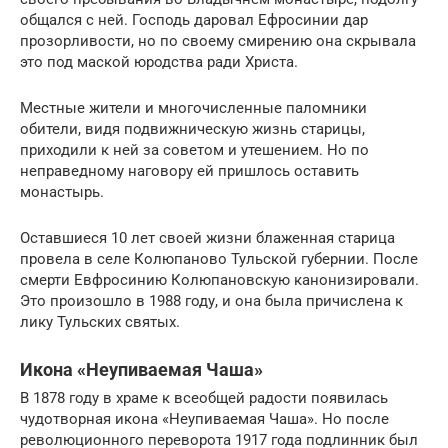
общался с ней. Господь даровал Ефросинии дар
прозорливости, но по своему смирению она скрывала
это под маской юродства ради Христа.
Местные жители и многочисленные паломники
обители, видя подвижническую жизнь старицы,
приходили к ней за советом и утешением. Но по
неправедному наговору ей пришлось оставить
монастырь.
Оставшиеся 10 лет своей жизни блаженная старица
провела в селе Колюпаново Тульской губернии. После
смерти Евфросинию Колюпановскую канонизировали.
Это произошло в 1988 году, и она была причислена к
лику Тульских святых.
Икона «Неупиваемая Чаша»
В 1878 году в храме к всеобщей радости появилась
чудотворная икона «Неупиваемая Чаша». Но после
революционного переворота 1917 года подлинник был