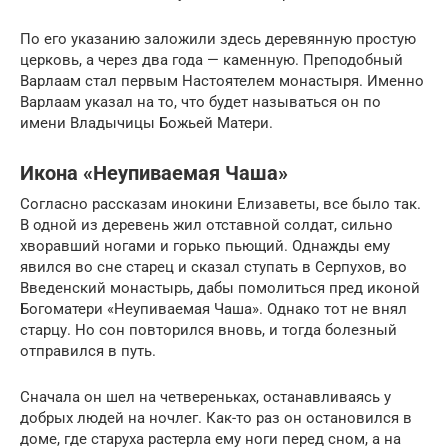
По его указанию заложили здесь деревянную простую
церковь, а через два года — каменную. Преподобный
Варлаам стал первым Настоятелем монастыря. Именно
Варлаам указал на то, что будет называться он по
имени Владычицы Божьей Матери.
Икона «Неупиваемая Чаша»
Согласно рассказам инокини Елизаветы, все было так.
В одной из деревень жил отставной солдат, сильно
хворавший ногами и горько пьющий. Однажды ему
явился во сне старец и сказал ступать в Серпухов, во
Введенский монастырь, дабы помолиться пред иконой
Богоматери «Неупиваемая Чаша». Однако тот не внял
старцу. Но сон повторился вновь, и тогда болезный
отправился в путь.
Сначала он шел на четвереньках, останавливаясь у
добрых людей на ночлег. Как-то раз он остановился в
доме, где старуха растерла ему ноги перед сном, а на