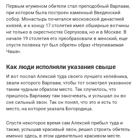
Первым игуменом обители стал преподобный Варлаам,
при котором была построен каменный Введенский
собор. Монастырь почитался московской династией
князей, и к концу 17 столетия имел обширные вотчины
не только в окрестностях Серпухова, но и в Москве. В
начале 19 столетия его преобразовали в женский, еще
спустя полвека тут был обретен образ «Неупиваемая
Чаша».
Как люди исполняли указания свыше
И вот послал Алексий туда своего лучшего келейника,
звали которого Варлаам, чтобы тот осмотрел указанное
таким чудным образом место. Так случилось, что
пришлось Варлааму там заночевать, и услышал он во
сне сильный звон. Так он понял, что это и есть то
место, на которое указала Богородица.
Спустя некоторое время сам Алексий прибыл туда и
также, услышав красивый звон, решил строить обитель
именно здесь, в этом удивительно красивом месте.