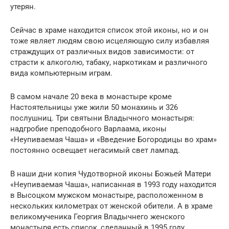
утерян.
Сейчас в храме находится список этой иконы, но и он
тоже являет людям свою исцеляющую силу избавляя
страждущих от различных видов зависимости: от
страсти к алкоголю, табаку, наркотикам и различного
вида компьютерным играм.
В самом начале 20 века в монастыре кроме
Настоятельницы уже жили 50 монахинь и 326
послушниц. Три святыни Владычного монастыря:
надгробие преподобного Варлаама, иконы
«Неупиваемая Чаша» и «Введение Богородицы во храм»
постоянно освещает негасимый свет лампад.
В наши дни копия Чудотворной иконы Божьей Матери
«Неупиваемая Чаша», написанная в 1993 году находится
в Высоцком мужском монастыре, расположенном в
нескольких километрах от женской обители. А в храме
великомученика Георгия Владычнего женского
монастыря есть список, сделанный в 1995 году.