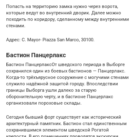
Попасть на территорию замка нужно через ворота,
которые ведут во внутренний дворик. Далее можно
походить по коридору, сделанному между внутренними
стенами.
Адрес: C. Mayor- Piazza San Marco, 30100.
Бастион Панцерлакс
Бастион ПанцерлаксОт шведского периода в Выборге
сохранился один из боевых бастионов — Панцерлакс.
Когда-то трёхъярусное сооружение с могучими стенами
служило надёжной защитой городу. Впоследствии
границы Выборга ушли далеко за старую
оборонительную черту, и в бастионе Панцерлакс
организовали пороховые склады.
Сегодня бывший форт существует как исторический
архитектурный памятник. Бастион стал единственным
сохранившимся элементом шведской Рогатой
крепости. В его помещениях проводятся экскурсии,