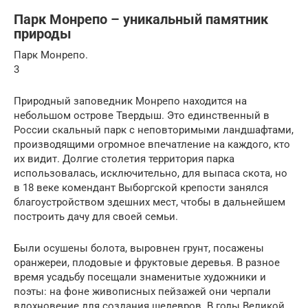
Парк Монрепо – уникальный памятник
природы
Парк Монрепо.
3
Природный заповедник Монрепо находится на
небольшом острове Твердыш. Это единственный в
России скальный парк с неповторимыми ландшафтами,
производящими огромное впечатление на каждого, кто
их видит. Долгие столетия территория парка
использовалась, исключительно, для выпаса скота, но
в 18 веке комендант Выборгской крепости занялся
благоустройством здешних мест, чтобы в дальнейшем
построить дачу для своей семьи.
Были осушены болота, выровнен грунт, посажены
оранжереи, плодовые и фруктовые деревья. В разное
время усадьбу посещали знаменитые художники и
поэты: на фоне живописных пейзажей они черпали
вдохновение для создания шедевров. В годы Великой