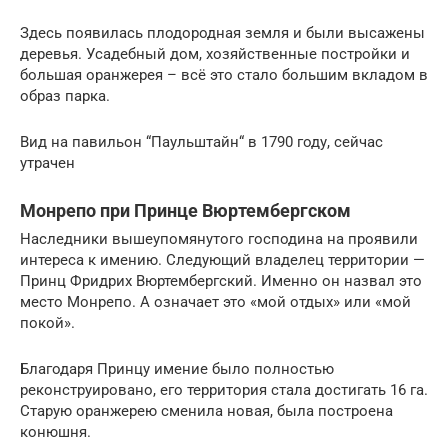
Здесь появилась плодородная земля и были высажены
деревья. Усадебный дом, хозяйственные постройки и
большая оранжерея – всё это стало большим вкладом в
образ парка.
Вид на павильон “Паульштайн“ в 1790 году, сейчас
утрачен
Монрепо при Принце Вюртембергском
Наследники вышеупомянутого господина на проявили
интереса к имению. Следующий владелец территории —
Принц Фридрих Вюртембергский. Именно он назвал это
место Монрепо. А означает это «мой отдых» или «мой
покой».
Благодаря Принцу имение было полностью
реконструировано, его территория стала достигать 16 га.
Старую оранжерею сменила новая, была построена
конюшня.