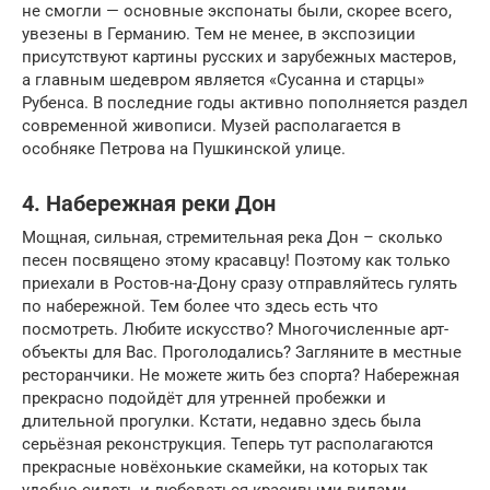
не смогли — основные экспонаты были, скорее всего,
увезены в Германию. Тем не менее, в экспозиции
присутствуют картины русских и зарубежных мастеров,
а главным шедевром является «Сусанна и старцы»
Рубенса. В последние годы активно пополняется раздел
современной живописи. Музей располагается в
особняке Петрова на Пушкинской улице.
4. Набережная реки Дон
Мощная, сильная, стремительная река Дон – сколько
песен посвящено этому красавцу! Поэтому как только
приехали в Ростов-на-Дону сразу отправляйтесь гулять
по набережной. Тем более что здесь есть что
посмотреть. Любите искусство? Многочисленные арт-
объекты для Вас. Проголодались? Загляните в местные
ресторанчики. Не можете жить без спорта? Набережная
прекрасно подойдёт для утренней пробежки и
длительной прогулки. Кстати, недавно здесь была
серьёзная реконструкция. Теперь тут располагаются
прекрасные новёхонькие скамейки, на которых так
удобно сидеть и любоваться красивыми видами.