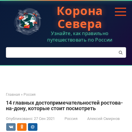
Перейти
Корона
к
контенту
Севера
Узнайте, как правильно
путешествовать по России
Поиск:
Главная
»
Россия
14 главных достопримечательностей ростова-
на-дону, которые стоит посмотреть
Опубликовано:
27 Сен 2021
Россия
Алексей Смирнов