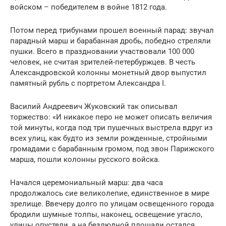
войском – победителем в войне 1812 года.
Потом перед трибунами прошел военный парад: звучал
парадный марш и барабанная дробь, победно стреляли
пушки. Всего в праздновании участвовали 100 000
человек, не считая зрителей-петербуржцев. В честь
Александровской колонны монетный двор выпустил
памятный рубль с портретом Александра I.
Василий Андреевич Жуковский так описывал
торжество: «И никакое перо не может описать величия
той минуты, когда под три пушечных выстрела вдруг из
всех улиц, как будто из земли рожденные, стройными
громадами с барабанным громом, под звон Парижского
марша, пошли колонны русского войска.
Начался церемониальный марш: два часа
продолжалось сие великолепие, единственное в мире
зрелище. Ввечеру долго по улицам освещенного города
бродили шумные толпы, наконец, освещение угасло,
улицы опустели, а на безлюдной площади остался