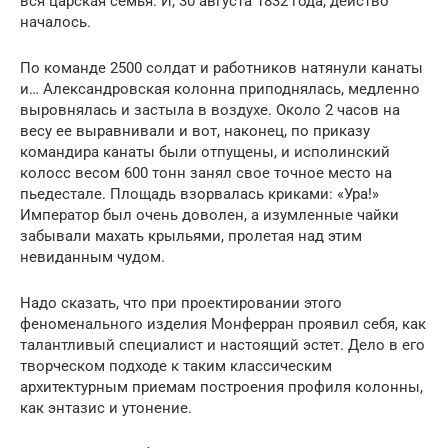
вся царская семья. И, 30 августа 1832 года, действо
началось.
По команде 2500 солдат и работников натянули канаты
и… Александровская колонна приподнялась, медленно
выровнялась и застыла в воздухе. Около 2 часов на
весу ее выравнивали и вот, наконец, по приказу
командира канаты были отпущены, и исполинский
колосс весом 600 тонн занял свое точное место на
пьедестале. Площадь взорвалась криками: «Ура!»
Император был очень доволен, а изумленные чайки
забывали махать крыльями, пролетая над этим
невиданным чудом.
Надо сказать, что при проектировании этого
феноменального изделия Монферран проявил себя, как
талантливый специалист и настоящий эстет. Дело в его
творческом подходе к таким классическим
архитектурным приемам построения профиля колонны,
как энтазис и утонение.