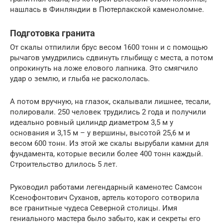
нашлась в Финляндии в Пютерлакской каменоломне.
Подготовка гранита
От скалы отпилили брус весом 1600 тонн и с помощью
рычагов умудрились сдвинуть глыбищу с места, а потом
опрокинуть на ложе елового лапника. Это смягчило
удар о землю, и глыба не раскололась.
А потом вручную, на глазок, скалывали лишнее, тесали,
полировали. 250 человек трудились 2 года и получили
идеально ровный цилиндр диаметром 3,5 м у
основания и 3,15 м – у вершины, высотой 25,6 м и
весом 600 тонн. Из этой же скалы вырубали камни для
фундамента, которые весили более 400 тонн каждый.
Строительство длилось 5 лет.
Руководил работами легендарный каменотес Самсон
Ксенофонтович Суханов, артель которого сотворила
все гранитные чудеса Северной столицы. Имя
гениального мастера было забыто, как и секреты его