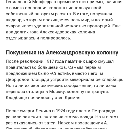
Гениальный Монферран применил эти приемы, начиная
с самого основания колонны используя свой
собственный алгоритм расчета. В итоге, получился
шедевр, которым восхищается весь мир, и который
очаровывает удивительной четкостью пропорций. Еще
два долгих года Александровская колонна
отделывалась и полировалась.
Покушения на Александровскую колонну
После революции 1917 года памятник царю смущал
правительство большевиков. Самым первым
предложением было «Снести!», вместо него на
Дворцовой площади устроить мемориальное кладбище.
Но то ли из экономических соображений, то ли из-за
переноса столицы в Москву, колонну не тронули.
Кладбище появилось у стен Кремля.
После смерти Ленина в 1924 году власти Петрограда
решили заменить ангела на статую вождя. Но и в этот
раз отказались от затеи. Нарком просвещения А.
Луначарский убедил всех в нецелесообразности