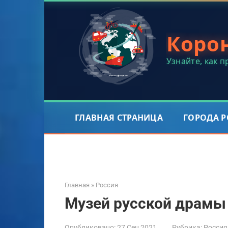
Перейти
к
контенту
Коро
Узнайте, как 
ГЛАВНАЯ СТРАНИЦА
ГОРОДА 
Главная
»
Россия
Музей русской драмы
Опубликовано:
27 Сен 2021
Рубрика:
Россия