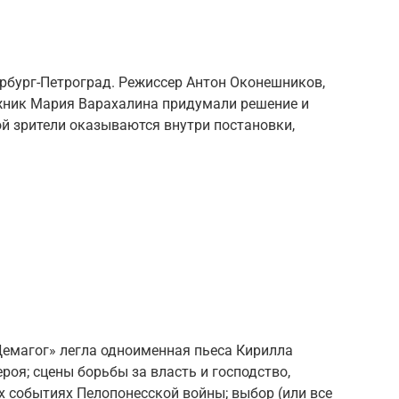
ербург-Петроград. Режиссер Антон Оконешников,
жник Мария Варахалина придумали решение и
ой зрители оказываются внутри постановки,
Демагог» легла одноименная пьеса Кирилла
ероя; сцены борьбы за власть и господство,
 событиях Пелопонесской войны; выбор (или все