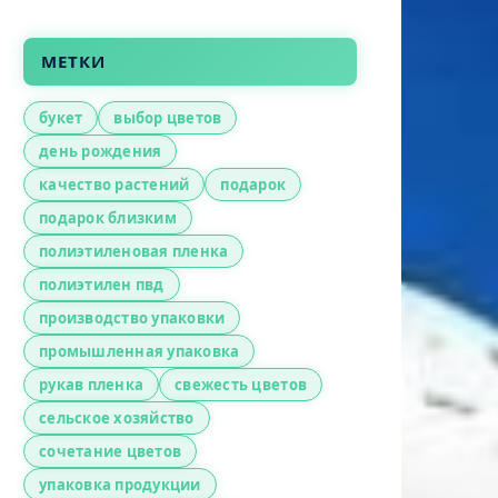
МЕТКИ
букет
выбор цветов
день рождения
качество растений
подарок
подарок близким
полиэтиленовая пленка
полиэтилен пвд
производство упаковки
промышленная упаковка
рукав пленка
свежесть цветов
сельское хозяйство
сочетание цветов
упаковка продукции