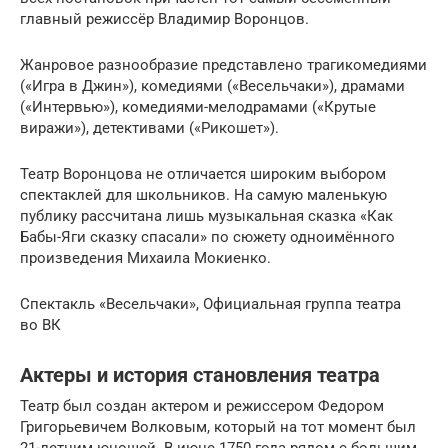
главный режиссёр Владимир Воронцов.
Жанровое разнообразие представлено трагикомедиями
(«Игра в Джин»), комедиями («Весельчаки»), драмами
(«Интервью»), комедиями-мелодрамами («Крутые
виражи»), детективами («Рикошет»).
Театр Воронцова не отличается широким выбором
спектаклей для школьников. На самую маленькую
публику рассчитана лишь музыкальная сказка «Как
Бабы-Яги сказку спасали» по сюжету одноимённого
произведения Михаила Мокиенко.
Спектакль «Весельчаки», Официальная группа театра
во ВК
Актеры и история становления театра
Театр был создан актером и режиссером Федором
Григорьевичем Волковым, который на тот момент был
21-летним юношей. В июне 1750 года рядом с большим