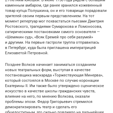
каменным амбаром, где ранее хранился кожевенный
товар купца Полушкина, он и его товарищи порадовали
зрителей своим первым представлением. На тот
момент репертуар мог похвастаться пьесами Дмитрия
Ростовского, трагедиями Сумарокова и Ломоносова,
сатирическими постановками самого основателя —
«Шемякин суд», «Всяк Еремей про себя разумей»
и другими. На первые гастроли труппа отправилась
в Петербург, куда была приглашена императрицей
Елизаветой Петровной.
Позднее Волков начинает заниматься созданием
новых театральных форм, выступая в качестве
постановщика маскарада «Торжествующая Минерва»,
который состоялся в Москве по случаю коронации
Екатерины II. Им также было утверждено сценическое
искусство в качестве школы гражданских чувств,
влияние на него, по мнению Волкова, оказали
проблемы эпохи. Федор Григорьевич стремился
демократизировать театр и сделать его
общедоступным, это сильно повлияло на дальнейшее