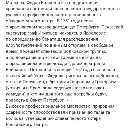
Мольера. Федор Волков и его сподвижники-
ярославцы составили ядро первого государственного
русского профессионального национального
общедоступного театра. В 1751 году вести
о ярославском театре доходят до Петербурга. Сенатский
экзекутор граф Игнатьев, находясь в Ярославле
по определению Сената для расследования
злоупотреблений по винным откупам, в свободное
время посещает спектакли Волковской труппы,
а по возвращении его восторженные отзывы
о ярославском театре доходят до императрицы
Елизаветы Петровны. 5 января 1752 года был издан
высочайший Указ: «Федора Григорьева сына Волкова,
он же и Полушкин, c братьями Гаврилом и Григорьем
(которыя в Ярославле содержат театр и играют
комедии) и кто им для того еще потребны будут,
привесть в Санкт-Петербург…»
Высокое профессиональное мастерство, природная
одаренность способствовали признанию таланта
Волкова, утверждению славы первого актера
Российского театра.