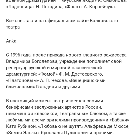
военной драматургией — «Русские люди» К. Симонова,
«Лодочница» Н. Погодина, «Фронт» А. Корнейчука.
Все спектакли на официальном сайте Волковского
театра
Anka
С 1996 года, после прихода нового главного режиссера
Владимира Боголепова, учреждение пополняет свой
репертуар русской и мировой классической
драматургией: «Фомой» Ф. М. Достоевского,
«Платоновым» А. П. Чехова, «Венецианскими
близнецами» Гольдони и другими.
В настоящий момент театр известен своими
бенефисами заслуженных артистов России,
неизменной классикой, Театральным блюзом, а также
любимыми всеми зрителями произведениями «Бабаня»
Кати Рубиной, «Любовью не шутят» Альфреда де Мюссе,
«Земля Эльзы» Ярославы Пулинович и прочими.