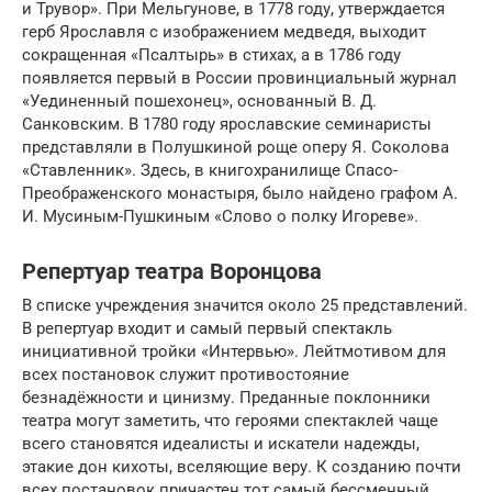
и Трувор». При Мельгунове, в 1778 году, утверждается
герб Ярославля с изображением медведя, выходит
сокращенная «Псалтырь» в стихах, а в 1786 году
появляется первый в России провинциальный журнал
«Уединенный пошехонец», основанный В. Д.
Санковским. В 1780 году ярославские семинаристы
представляли в Полушкиной роще оперу Я. Соколова
«Ставленник». Здесь, в книгохранилище Спасо-
Преображенского монастыря, было найдено графом А.
И. Мусиным-Пушкиным «Слово о полку Игореве».
Репертуар театра Воронцова
В списке учреждения значится около 25 представлений.
В репертуар входит и самый первый спектакль
инициативной тройки «Интервью». Лейтмотивом для
всех постановок служит противостояние
безнадёжности и цинизму. Преданные поклонники
театра могут заметить, что героями спектаклей чаще
всего становятся идеалисты и искатели надежды,
этакие дон кихоты, вселяющие веру. К созданию почти
всех постановок причастен тот самый бессменный