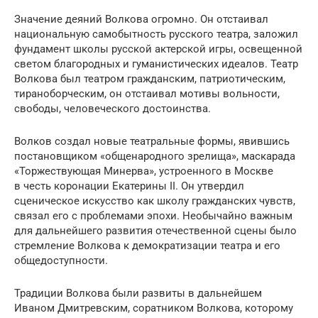
Значение деяний Волкова огромно. Он отстаивал
национальную самобытность русского театра, заложил
фундамент школы русской актерской игры, освещенной
светом благородных и гуманистических идеалов. Театр
Волкова был театром гражданским, патриотическим,
тираноборческим, он отстаивал мотивы вольности,
свободы, человеческого достоинства.
Волков создал новые театральные формы, явившись
постановщиком «общенародного зрелища», маскарада
«Торжествующая Минерва», устроенного в Москве
в честь коронации Екатерины II. Он утвердил
сценическое искусство как школу гражданских чувств,
связал его с проблемами эпохи. Необычайно важным
для дальнейшего развития отечественной сцены было
стремление Волкова к демократизации театра и его
общедоступности.
Традиции Волкова были развиты в дальнейшем
Иваном Дмитревским, соратником Волкова, которому