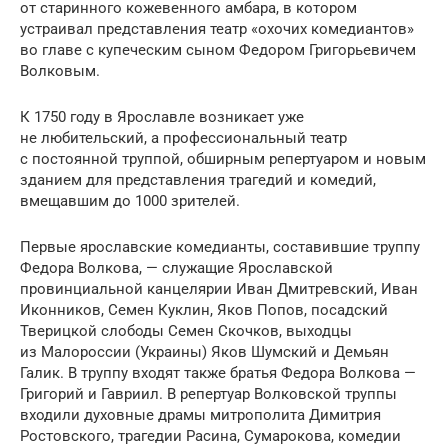
от старинного кожевенного амбара, в котором
устраивал представления театр «охочих комедиантов»
во главе с купеческим сыном Федором Григорьевичем
Волковым.
К 1750 году в Ярославле возникает уже
не любительский, а профессиональный театр
с постоянной труппой, обширным репертуаром и новым
зданием для представления трагедий и комедий,
вмещавшим до 1000 зрителей.
Первые ярославские комедианты, составившие труппу
Федора Волкова, — служащие Ярославской
провинциальной канцелярии Иван Дмитревский, Иван
Иконников, Семен Куклин, Яков Попов, посадский
Тверицкой слободы Семен Скочков, выходцы
из Малороссии (Украины) Яков Шумский и Демьян
Галик. В труппу входят также братья Федора Волкова —
Григорий и Гавриил. В репертуар Волковской труппы
входили духовные драмы митрополита Димитрия
Ростовского, трагедии Расина, Сумарокова, комедии