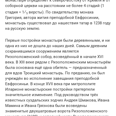
монастыря определяет к северо-востоку от Кремля и от
соборной церкви на расстоянии не более 4 стадий (1
⁄
стадия = 1
версты). По свидетельству монаха
5
Григория, автора жития преподобной Евфросинии,
монастырь существовал до нашествия татар в 1238 году
на русскую землю.
Первые постройки монастыря были деревянными, и ни
одна из них не дошла до наших дней. Самым древним
сохранившимся сооружением является
Ризоположенский собор, возведённый в начале XVI
века. В XIII веке рядом с Ризоположенским монастырём
была основана ещё одна обитель — предназначенный
для вдов Троицкий монастырь. По преданию, он был
учреждён во исполнение завещания преподобной
Евфросиньи. В конце XVII века при митрополите
Иларионе монастырские постройки претерпели
значительное изменение. Под руководством трёх
известных суздальских зодчих Андрея Шмакова, Ивана
Мамина и Ивана Грязнова были возведены
знаменитые двухшатровые ворота Ризоположенского