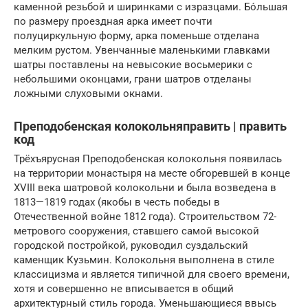
каменной резьбой и ширинками с изразцами. Бо́льшая
по размеру проездная арка имеет почти
полуциркульную форму, арка поменьше отделана
мелким рустом. Увенчанные маленькими главками
шатры поставлены на невысокие восьмерики с
небольшими оконцами, грани шатров отделаны
ложными слуховыми окнами.
Преподобенская колокольняправить | править
код
Трёхъярусная Преподобенская колокольня появилась
на территории монастыря на месте обгоревшей в конце
XVIII века шатровой колокольни и была возведена в
1813—1819 годах (якобы в честь победы в
Отечественной войне 1812 года). Строительством 72-
метрового сооружения, ставшего самой высокой
городской постройкой, руководил суздальский
каменщик Кузьмин. Колокольня выполнена в стиле
классицизма и является типичной для своего времени,
хотя и совершенно не вписывается в общий
архитектурный стиль города. Уменьшающиеся ввысь