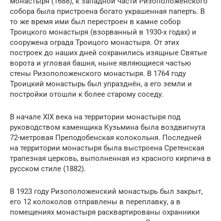
монастыря (1688), к западной части Ризоположенского
собора была пристроена богато украшенная паперть. В
то же время ими был перестроен в камне собор
Троицкого монастыря (взорванный в 1930-х годах) и
сооружена ограда Троицого монастыря. От этих
построек до наших дней сохранились изящные Святые
ворота и угловая башня, ныне являющиеся частью
стены Ризоположенского монастыря. В 1764 году
Троицкий монастырь был упразднён, а его земли и
постройки отошли к более старому соседу.
В начале XIX века на территории монастыря под
руководством каменщика Кузьмина была воздвигнута
72-метровая Преподобенская колокольня. Последней
на территории монастыря была выстроена Сретенская
трапезная церковь, выполненная из красного кирпича в
русском стиле (1882).
В 1923 году Ризоположенский монастырь был закрыт,
его 12 колоколов отправлены в переплавку, а в
помещениях монастыря расквартированы охранники