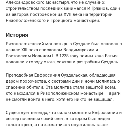
Александровского монастыря, что не случайно:
строительством последних занимался И.Грязнов, один
из авторов построек конца XVII века на территории
Ризоположенского и Троицкого монастырей.
История
Ризоположенский монастырь в Суздале был основан в
начале XIII века епископом Владимирским и
Ростовским Иоанном I. В 1238 году воины хана Батыя
подошли к городу с юга, сожгли и разграбили Суздаль.
Преподобная Евфросиния Суздальская, обладающая
даром пророчества, с сестрами дни и ночи молилась о
спасении обители. Эта молитва стала защитой всем,
кто находился в Ризоположенском монастыре — враги
не смогли войти в него, хотя его никто не защищал.
Существует легенда, что силою молитвы Евфросинии и
сестер появился яркий свет, в котором был виден
только крест, а на захватчиков опустилось такое