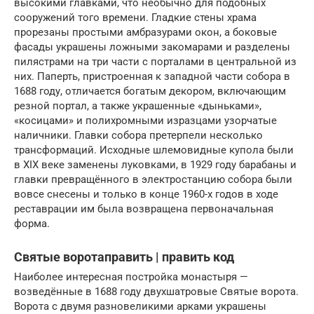
высокими главками, что необычно для подобных
сооружений того времени. Гладкие стены храма
прорезаны простыми амбразурами окон, а боковые
фасады украшены ложными закомарами и разделены
пилястрами на три части с порталами в центральной из
них. Паперть, пристроенная к западной части собора в
1688 году, отличается богатым декором, включающим
резной портал, а также украшенные «дыньками»,
«косицами» и полихромными изразцами узорчатые
наличники. Главки собора претерпели несколько
трансформаций. Исходные шлемовидные купола были
в XIX веке заменены луковками, в 1929 году барабаны и
главки превращённого в электростанцию собора были
вовсе снесены и только в конце 1960-х годов в ходе
реставрации им была возвращена первоначальная
форма.
Святые воротаправить | править код
Наиболее интересная постройка монастыря —
возведённые в 1688 году двухшатровые Святые ворота.
Ворота с двумя разновеликими арками украшены