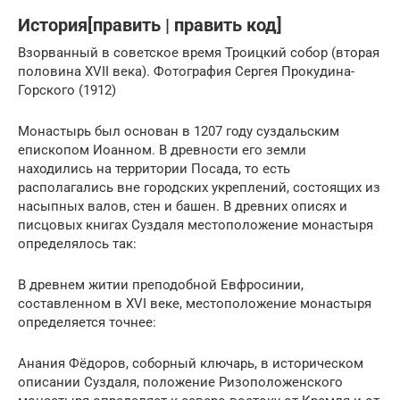
История[править | править код]
Взорванный в советское время Троицкий собор (вторая
половина XVII века). Фотография Сергея Прокудина-
Горского (1912)
Монастырь был основан в 1207 году суздальским
епископом Иоанном. В древности его земли
находились на территории Посада, то есть
располагались вне городских укреплений, состоящих из
насыпных валов, стен и башен. В древних описях и
писцовых книгах Суздаля местоположение монастыря
определялось так:
В древнем житии преподобной Евфросинии,
составленном в XVI веке, местоположение монастыря
определяется точнее:
Анания Фёдоров, соборный ключарь, в историческом
описании Суздаля, положение Ризоположенского