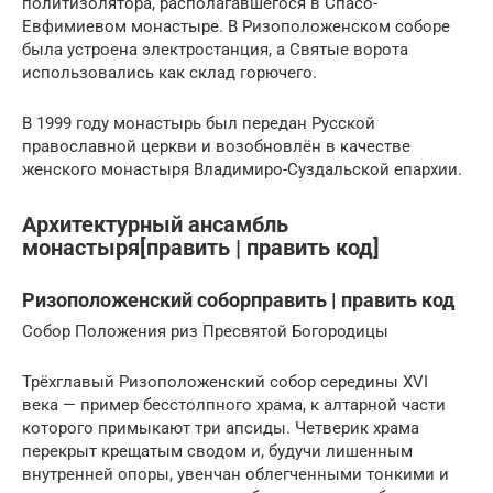
политизолятора, располагавшегося в Спасо-
Евфимиевом монастыре. В Ризоположенском соборе
была устроена электростанция, а Святые ворота
использовались как склад горючего.
В 1999 году монастырь был передан Русской
православной церкви и возобновлён в качестве
женского монастыря Владимиро-Суздальской епархии.
Архитектурный ансамбль
монастыря[править | править код]
Ризоположенский соборправить | править код
Собор Положения риз Пресвятой Богородицы
Трёхглавый Ризоположенский собор середины XVI
века — пример бесстолпного храма, к алтарной части
которого примыкают три апсиды. Четверик храма
перекрыт крещатым сводом и, будучи лишенным
внутренней опоры, увенчан облегченными тонкими и