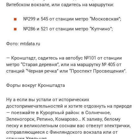
Витебском вокзале, или садитесь на маршрутки:
№299 и 545 от станции метро “Московская”;
№286 и 521 от станции метро “Купчино”;
Фото: mtdata.ru
— Кронштадт, садитесь на автобус №101 от станции
метро “Старая деревня”, или на маршрутку № 405 от
станций “Черная речка” или “Проспект Просвещения”.
Форты вокруг Кронштадта
Ну а если вы устали от исторических
достопримечательностей и хотите отдохнуть на природе
— поезжайте в Курортный район: в Солнечное,
Зеленогорск, Репино, Комарово… К заливу, белому
песку и великолепным соснам вас отвезут электрички,
отправляющиеся с Финляндского вокзала или от
станции Удельная.