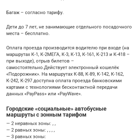
Багаж – согласно тарифу.
Дети до 7 лет, не занимающие отдельного посадочного
места – бесплатно.
Оплата проезда производится водителю при входе (на
маршрутах К-1, К-2МЕГА, К-3, К-13, К-161, К-213 и К-418 –
при выходе), отрыв билетов –
самостоятельно.Действует электронный кошелёк
«Подорожник». На маршрутах К-88, К-89, К-142, К-162,
К-242, К-297 доступна оплата проезда банковскими
картами с технологиями бесконтактной передачи
данных «PayPass» или «PayWave».
Городские «социальные» автобусные
маршруты с зонным тарифом
— 2 неравных зоны: , ,
— 2 равных зоны: , , , ,
— 3 равных зоны: