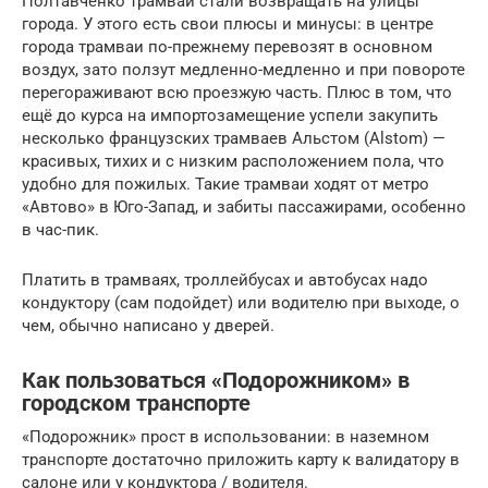
Полтавченко трамваи стали возвращать на улицы
города. У этого есть свои плюсы и минусы: в центре
города трамваи по-прежнему перевозят в основном
воздух, зато ползут медленно-медленно и при повороте
перегораживают всю проезжую часть. Плюс в том, что
ещё до курса на импортозамещение успели закупить
несколько французских трамваев Альстом (Alstom) —
красивых, тихих и с низким расположением пола, что
удобно для пожилых. Такие трамваи ходят от метро
«Автово» в Юго-Запад, и забиты пассажирами, особенно
в час-пик.
Платить в трамваях, троллейбусах и автобусах надо
кондуктору (сам подойдет) или водителю при выходе, о
чем, обычно написано у дверей.
Как пользоваться «Подорожником» в
городском транспорте
«Подорожник» прост в использовании: в наземном
транспорте достаточно приложить карту к валидатору в
салоне или у кондуктора / водителя.