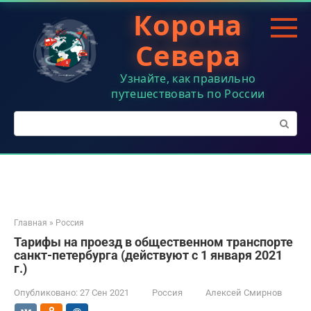
Перейти
Корона
к
контенту
Севера
Узнайте, как правильно
путешествовать по России
Поиск:
Главная
»
Россия
Тарифы на проезд в общественном транспорте
санкт-петербурга (действуют с 1 января 2021
г.)
Опубликовано:
27 Сен 2021
Россия
Алексей Смирнов