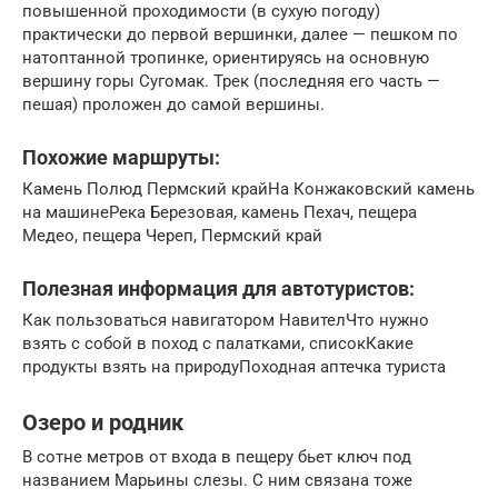
повышенной проходимости (в сухую погоду)
практически до первой вершинки, далее — пешком по
натоптанной тропинке, ориентируясь на основную
вершину горы Сугомак. Трек (последняя его часть —
пешая) проложен до самой вершины.
Похожие маршруты:
Камень Полюд Пермский крайНа Конжаковский камень
на машинеРека Березовая, камень Пехач, пещера
Медео, пещера Череп, Пермский край
Полезная информация для автотуристов:
Как пользоваться навигатором НавителЧто нужно
взять с собой в поход с палатками, списокКакие
продукты взять на природуПоходная аптечка туриста
Озеро и родник
В сотне метров от входа в пещеру бьет ключ под
названием Марьины слезы. С ним связана тоже