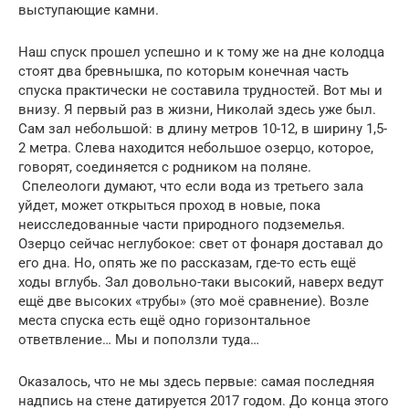
выступающие камни.
Наш спуск прошел успешно и к тому же на дне колодца
стоят два бревнышка, по которым конечная часть
спуска практически не составила трудностей. Вот мы и
внизу. Я первый раз в жизни, Николай здесь уже был.
Сам зал небольшой: в длину метров 10-12, в ширину 1,5-
2 метра. Слева находится небольшое озерцо, которое,
говорят, соединяется с родником на поляне.
Спелеологи думают, что если вода из третьего зала
уйдет, может открыться проход в новые, пока
неисследованные части природного подземелья.
Озерцо сейчас неглубокое: свет от фонаря доставал до
его дна. Но, опять же по рассказам, где-то есть ещё
ходы вглубь. Зал довольно-таки высокий, наверх ведут
ещё две высоких «трубы» (это моё сравнение). Возле
места спуска есть ещё одно горизонтальное
ответвление… Мы и поползли туда…
Оказалось, что не мы здесь первые: самая последняя
надпись на стене датируется 2017 годом. До конца этого