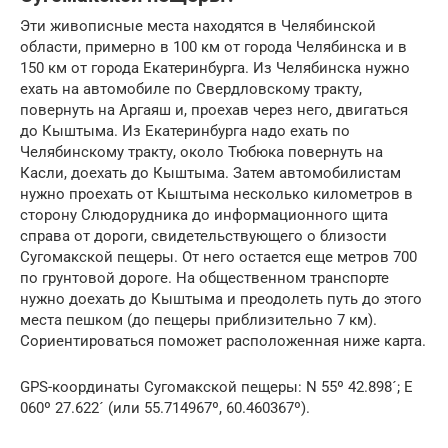
Эти живописные места находятся в Челябинской
области, примерно в 100 км от города Челябинска и в
150 км от города Екатеринбурга. Из Челябинска нужно
ехать на автомобиле по Свердловскому тракту,
повернуть на Аргаяш и, проехав через него, двигаться
до Кыштыма. Из Екатеринбурга надо ехать по
Челябинскому тракту, около Тюбюка повернуть на
Касли, доехать до Кыштыма. Затем автомобилистам
нужно проехать от Кыштыма несколько километров в
сторону Слюдорудника до информационного щита
справа от дороги, свидетельствующего о близости
Сугомакской пещеры. От него остается еще метров 700
по грунтовой дороге. На общественном транспорте
нужно доехать до Кыштыма и преодолеть путь до этого
места пешком (до пещеры приблизительно 7 км).
Сориентироваться поможет расположенная ниже карта.
GPS-координаты Сугомакской пещеры: N 55º 42.898´; E
060º 27.622´ (или 55.714967º, 60.460367º).