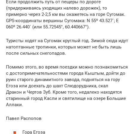
Если продолжить путь от пещеры по дороге
(придерживаясь уходящих налево дорожек), то
примерно через 2-2,5 км вы окажетесь на горе Сугомак.
GPS-координаты вершины Сугомака: N 55º 43.527´; E
060º 26.440´ (или 55.72545°, 60.440667°).
Туристы ходят на Сугомак круглый год. Зимой сюда идут
натоптанные тропинки, которых может не быть лишь
после сильных снегопадов.
Помимо этого, во время поездки можно познакомиться
с достопримечательностями города Кыштым, дойти до
руин старого динамитного завода, подняться на гору
Егоза или доехать до шахт Слюдорудника, скал
Дракон и Чертов Зуб. Кроме того, недалеко находятся
старинный город Касли и святилище на озере Большие
Аллаки.
Павел Распопов
Гора Егоза