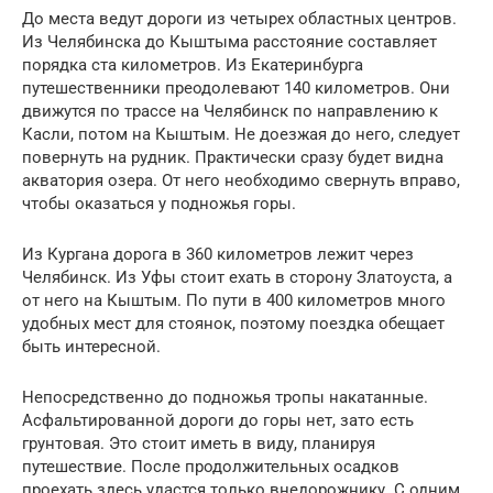
До места ведут дороги из четырех областных центров.
Из Челябинска до Кыштыма расстояние составляет
порядка ста километров. Из Екатеринбурга
путешественники преодолевают 140 километров. Они
движутся по трассе на Челябинск по направлению к
Касли, потом на Кыштым. Не доезжая до него, следует
повернуть на рудник. Практически сразу будет видна
акватория озера. От него необходимо свернуть вправо,
чтобы оказаться у подножья горы.
Из Кургана дорога в 360 километров лежит через
Челябинск. Из Уфы стоит ехать в сторону Златоуста, а
от него на Кыштым. По пути в 400 километров много
удобных мест для стоянок, поэтому поездка обещает
быть интересной.
Непосредственно до подножья тропы накатанные.
Асфальтированной дороги до горы нет, зато есть
грунтовая. Это стоит иметь в виду, планируя
путешествие. После продолжительных осадков
проехать здесь удастся только внедорожнику. С одним