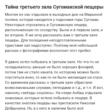
Тайна третьего зала Сугомакской пещеры
Многие из нас отдыхали в выходные дни на Марьиной
поляне, которая находится у подножия горы Сугомак.
Некоторые спускались в Сугомакскую пещеру,
расположенную по соседству. Были и в первом зале, и
во втором. Я же хочу рассказать вам о третьем зале
пещеры. Для посещения неподготовленными
туристами зал недоступен. Поэтому мой небольшой
рассказ с фотографиями восполнит этот пробел.
Я давно хотел побывать в третьем зале. Но что-то не
складывалось: раньше не было хороших фонарей,
потом там не стало каната, по которому можно было
спуститься вниз, то как-то не было желающих на спуск.
Со временем рассказы о третьем зале обрастали
всевозможными слухами, легендами и т.д., и т.п. И вот,
наконец «звёзды сошлись». На озере Анбаш отдыхали
знакомые, которые хотели побывать в пещере. В
качестве знатока пещеры мы пригласили Николая
Добрынина. Ну, а у него в наличии было всё