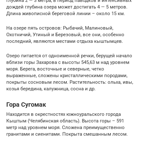
Глубина 2 — 3 метра, в период паводков и интенсивных
дождей глубина озера может достигать 4 — 5 метров.
Длина живописной береговой линии – около 15 км.
На озере пять островов: Рыбачий, Малиновый,
Охотничий, Утиный и Березовый, все они, особенно
последний, являются местами отдыха кыштымцев.
Озеро питается от одноименной речки, берущей начало
вблизи горы Захарова с высоты 545,63 м над уровнем
моря. Берега, восточные и северные, четко
выраженные, сложены кристаллическими породами,
покрыты сосновым лесом. Растительность: ольха, ивы,
козья бередина, калужница, сосна и др.
Гора Сугомак
Находится в окрестностях южноуральского города
Кыштым (Челябинская область). Высота горы – 591
метр над уровнем моря. Сложена преимущественно
гранитами и сиенитами. Покрыта смешанным лесом.