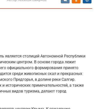
ль является столицей Автономной Республики
ическим центром. В основе города лежит
й его официального формирования принято
одится среди живописных скал и прекрасных
ского Предгорья, в долине реки Салгир.
 и исторических примечательностей, а также
ичных видов туризма, делают город
вляется центром Крыма. К сожалению,