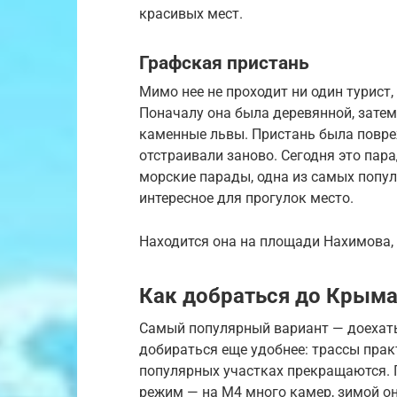
красивых мест.
Графская пристань
Мимо нее не проходит ни один турист,
Поначалу она была деревянной, затем
каменные львы. Пристань была повреж
отстраивали заново. Сегодня это пар
морские парады, одна из самых попу
интересное для прогулок место.
Находится она на площади Нахимова,
Как добраться до Крым
Самый популярный вариант — доехать
добираться еще удобнее: трассы пра
популярных участках прекращаются. Г
режим — на М4 много камер, зимой о