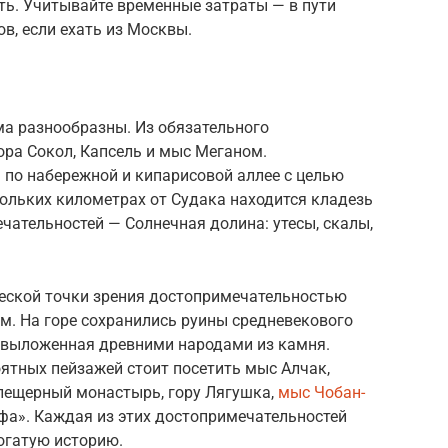
ть. Учитывайте временные затраты — в пути
ов, если ехать из Москвы.
а разнообразны. Из обязательного
гора Сокол, Капсель и мыс Меганом.
 по набережной и кипарисовой аллее с целью
кольких километрах от Судака находится кладезь
ательностей — Солнечная долина: утесы, скалы,
ческой точки зрения достопримечательностью
м. На горе сохранились руины средневекового
, выложенная древними народами из камня.
ятных пейзажей стоит посетить мыс Алчак,
, пещерный монастырь, гору Лягушка,
мыс Чобан-
фа». Каждая из этих достопримечательностей
богатую историю.