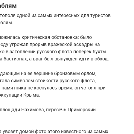
аблям
тополя одной из самых интересных для туристов
аблям.
сложилась критическая обстановка: было
ороду угрожал прорыв вражеской эскадры на
ко в затоплении русского флота поперек бухты.
а бастионах, а враг был вынужден идти в обход.
едающим на ее вершине бронзовым орлом,
тала символом стойкости русского флота,
 памятника не коснулось время, он устоял при
оккупации Крыма.
о площади Нахимова, пересечь Приморский
а увозят домой фото этого известного из самых