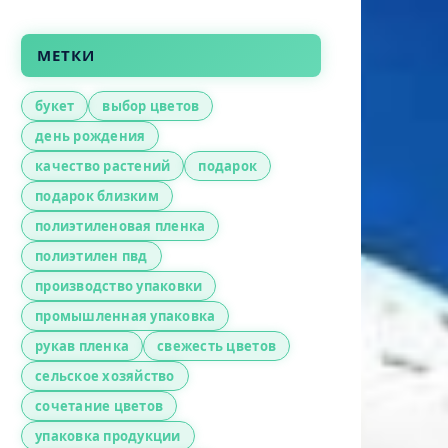
МЕТКИ
букет
выбор цветов
день рождения
качество растений
подарок
подарок близким
полиэтиленовая пленка
полиэтилен пвд
производство упаковки
промышленная упаковка
рукав пленка
свежесть цветов
сельское хозяйство
сочетание цветов
упаковка продукции