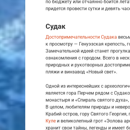
по бюджету или отчаянно боится лета
придется провести сутки и девять час
Судак
Достопримечательности Судака
весьм
к просмотру — Генуэзская крепость, 
Замечательной идеей станет прогулка
ознакомления с городом. Всего в нес
природных и рукотворных достопримеч
пляжи и винзавод «Новый свет».
Одной из интереснейших с археологи
является гора Перчем рядом с Судако
монастыря и «Спираль святого духа»
В целом, любителям природы и неверо
Крабий остров, гору Святого Георгия
Куле
и великолепный грот «Эолова ар
хранит свои тайны, легенды и имеет 