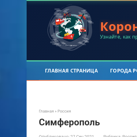
Перейти
к
контенту
Коро
Узнайте, как 
ГЛАВНАЯ СТРАНИЦА
ГОРОДА 
Главная
»
Россия
Симферополь
Опубликовано:
27 Сен 2021
Рубрика:
Россия