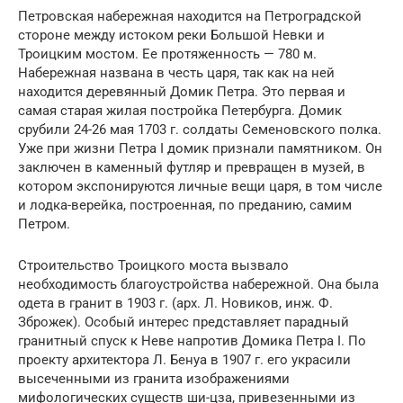
Петровская набережная находится на Петроградской
стороне между истоком реки Большой Невки и
Троицким мостом. Ее протяженность — 780 м.
Набережная названа в честь царя, так как на ней
находится деревянный Домик Петра. Это первая и
самая старая жилая постройка Петербурга. Домик
срубили 24-26 мая 1703 г. солдаты Семеновского полка.
Уже при жизни Петра I домик признали памятником. Он
заключен в каменный футляр и превращен в музей, в
котором экспонируются личные вещи царя, в том числе
и лодка-верейка, построенная, по преданию, самим
Петром.
Строительство Троицкого моста вызвало
необходимость благоустройства набережной. Она была
одета в гранит в 1903 г. (арх. Л. Новиков, инж. Ф.
Зброжек). Особый интерес представляет парадный
гранитный спуск к Неве напротив Домика Петра I. По
проекту архитектора Л. Бенуа в 1907 г. его украсили
высеченными из гранита изображениями
мифологических существ ши-цза, привезенными из