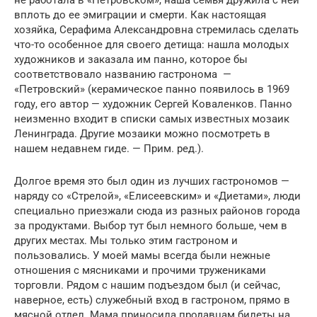
не работала в «Петровском», наша семья дружила с ней
вплоть до ее эмиграции и смерти. Как настоящая
хозяйка, Серафима Александровна стремилась сделать
что-то особенное для своего детища: нашла молодых
художников и заказала им панно, которое бы
соответствовало названию гастронома —
«Петровский» (керамическое панно появилось в 1969
году, его автор — художник Сергей Коваленков. Панно
неизменно входит в списки самых известных мозаик
Ленинграда. Другие мозаики можно посмотреть в
нашем недавнем гиде. — Прим. ред.).
Долгое время это был один из лучших гастрономов —
наряду со «Стрелой», «Елисеевским» и «Диетами», люди
специально приезжали сюда из разных районов города
за продуктами. Выбор тут был немного больше, чем в
других местах. Мы только этим гастроном и
пользовались. У моей мамы всегда были нежные
отношения с мясниками и прочими тружениками
торговли. Рядом с нашим подъездом был (и сейчас,
наверное, есть) служебный вход в гастроном, прямо в
мясной отдел. Мама приносила продавцам билеты на