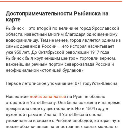
Достопримечательности Рыбинска на
карте
Рыбинск – это второй по величине город Ярославской
области, известный многим благодаря одноименному
водохранилищу. Тем не менее, город является одним из
самых древних в России — его история насчитывает
уже 950 лет. До Октябрьской революции 1917 года
Рыбинск был крупнейшим центром торговли зерном,
важнейшим речным портом северо-запада России и
неофициальной «столицей бурлаков».
Первое летописное упоминание1071 годуУсть-Шексна
Нашествие
войск хана Батыя
на Русь не обошло
стороной и Усть-Шексну. Она была сожжена и на время
прекратила свое существование. Но в 1504 году в
духовной грамоте Ивана III Усть-Шексна снова
упоминается в связке с Рыбной слободой, которая чуть
позже обозначалась на иностранных картах молодого