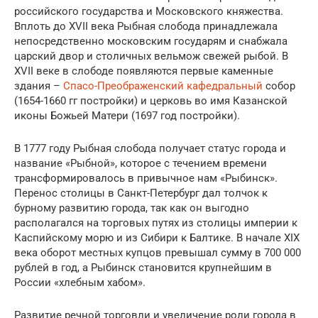
российского государства и Московского княжества.
Вплоть до XVII века Рыбная слобода принадлежала
непосредственно московским государям и снабжала
царский двор и столичных вельмож свежей рыбой. В
XVII веке в слободе появляются первые каменные
здания –
Спасо-Преображенский кафедральный
собор
(1654-1660 гг постройки) и церковь во имя Казанской
иконы Божьей Матери (1697 год постройки).
В 1777 году Рыбная слобода получает статус города и
название «Рыбной», которое с течением времени
трансформировалось в привычное нам «Рыбинск».
Перенос столицы в Санкт-Петербург дал толчок к
бурному развитию города, так как он выгодно
располагался на торговых путях из столицы империи к
Каспийскому морю и из Сибири к Балтике. В начале XIX
века оборот местных купцов превышал сумму в 700 000
рублей в год, а Рыбинск становится крупнейшим в
России «хлебным хабом».
Развитие речной торговли и увеличение роли города в