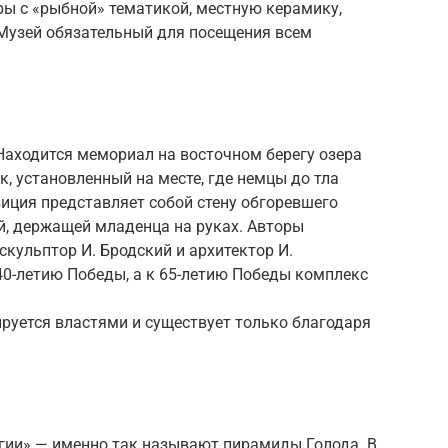
ры с «рыбной» тематикой, местную керамику,
. Музей обязательный для посещения всем
Находится мемориал на восточном берегу озера
, установленный на месте, где немцы до тла
иция представляет собой стену обгоревшего
, держащей младенца на руках. Авторы
кульптор И. Бродский и архитектор И.
40-летию Победы, а к 65-летию Победы комплекс
руется властями и существует только благодаря
гии» — именно так называют пирамиды Голода. В