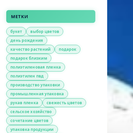
МЕТКИ
букет
выбор цветов
день рождения
качество растений
подарок
подарок близким
полиэтиленовая пленка
полиэтилен пвд
производство упаковки
промышленная упаковка
рукав пленка
свежесть цветов
сельское хозяйство
сочетание цветов
упаковка продукции