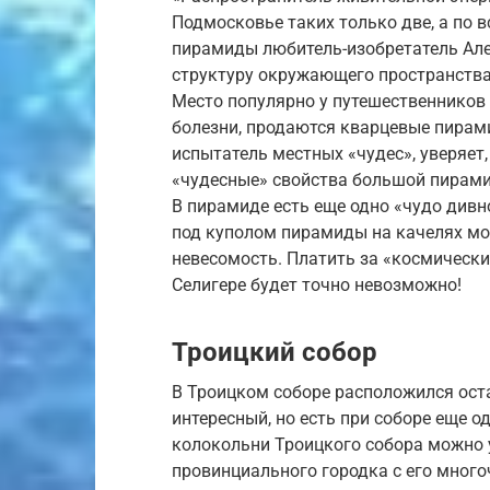
Подмосковье таких только две, а по в
пирамиды любитель-изобретатель Але
структуру окружающего пространства
Место популярно у путешественников 
болезни, продаются кварцевые пирами
испытатель местных «чудес», уверяет
«чудесные» свойства большой пирам
В пирамиде есть еще одно «чудо дивн
под куполом пирамиды на качелях мо
невесомость. Платить за «космически
Селигере будет точно невозможно!
Троицкий собор
В Троицком соборе расположился ост
интересный, но есть при соборе еще 
колокольни Троицкого собора можно 
провинциального городка с его мно