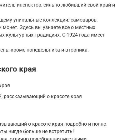
учитель-инспектор, сильно любивший свой край и
ящему уникальные коллекции: самоваров,
и монет. Здесь вы узнаете все о местных
ых культурных традициях. С 1924 года имеет
ень, кроме понедельника и вторника.
кого края
края
й, рассказывающий о красоте края
азывающий о красоте края подробно и полно.
аты нигде больше не встретить!
чная, отлично подобранная местными