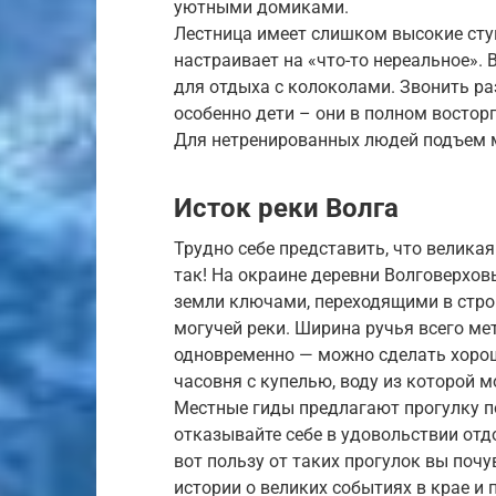
уютными домиками.
Лестница имеет слишком высокие сту
настраивает на «что-то нереальное».
для отдыха с колоколами. Звонить ра
особенно дети – они в полном восторг
Для нетренированных людей подъем 
Исток реки Волга
Трудно себе представить, что великая
так! На окраине деревни Волговерхов
земли ключами, переходящими в стро
могучей реки. Ширина ручья всего мет
одновременно — можно сделать хорош
часовня с купелью, воду из которой м
Местные гиды предлагают прогулку по
отказывайте себе в удовольствии отд
вот пользу от таких прогулок вы поч
истории о великих событиях в крае и 