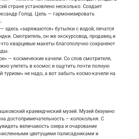
сей стране установлено несколько. Создает
ксандр Голод. Цель — гармонизировать
.
— здесь «заряжаются» бутылки с водой, лечатся
дки. Смотритель, он же экскурсовод, продавец и
, что кварцевые макеты благополучно сохраняют
иды.
ое» — космические качели. Со слов смотрителя,
жно улететь в космос и ощутить почти полную
й туризм» не надо, а вот забыть космо-качели на
ашковский краеведческий музей. Музей безумно
одна достопримечательность – колокольня. С
увидеть величавость озера и очарование
гочисленными цветущими палисадниками и