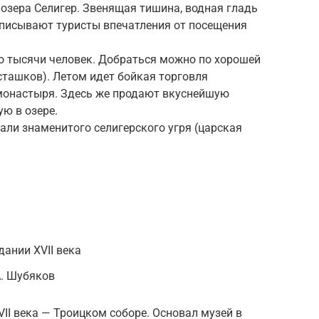
озера Селигер. Звенящая тишина, водная гладь
описывают туристы впечатления от посещения
о тысячи человек. Добраться можно по хорошей
Осташков). Летом идет бойкая торговля
 монастыря. Здесь же продают вкуснейшую
ю в озере.
дали знаменитого селигерского угря (царская
ании XVII века
А. Шубяков
II века — Троицком соборе. Основал музей в