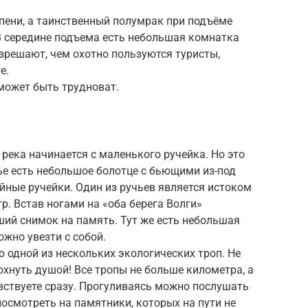
пени, а таинственный полумрак при подъёме
 В середине подъема есть небольшая комнатка
зрешают, чем охотно пользуются туристы,
е.
может быть трудноват.
 река начинается с маленького ручейка. Но это
ье есть небольшое болотце с бьющими из-под
йные ручейки. Один из ручьев является истоком
р. Встав ногами на «оба берега Волги»
ий снимок на память. Тут же есть небольшая
ожно увезти с собой.
 одной из нескольких экологических троп. Не
охнуть душой! Все тропы не больше километра, а
увствуете сразу. Прогуливаясь можно послушать
посмотреть на памятники, которых на пути не