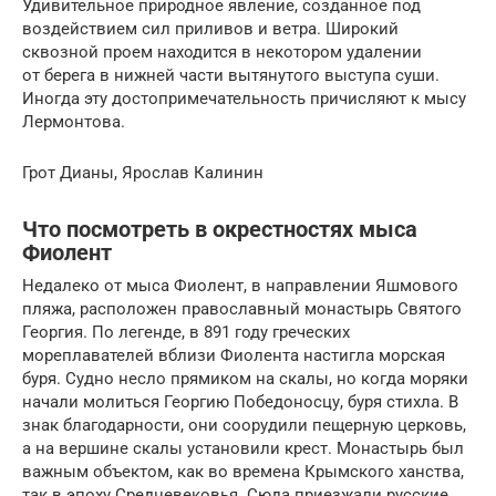
Удивительное природное явление, созданное под
воздействием сил приливов и ветра. Широкий
сквозной проем находится в некотором удалении
от берега в нижней части вытянутого выступа суши.
Иногда эту достопримечательность причисляют к мысу
Лермонтова.
Грот Дианы, Ярослав Калинин
Что посмотреть в окрестностях мыса
Фиолент
Недалеко от мыса Фиолент, в направлении Яшмового
пляжа, расположен православный монастырь Святого
Георгия. По легенде, в 891 году греческих
мореплавателей вблизи Фиолента настигла морская
буря. Судно несло прямиком на скалы, но когда моряки
начали молиться Георгию Победоносцу, буря стихла. В
знак благодарности, они соорудили пещерную церковь,
а на вершине скалы установили крест. Монастырь был
важным объектом, как во времена Крымского ханства,
так в эпоху Средневековья. Сюда приезжали русские