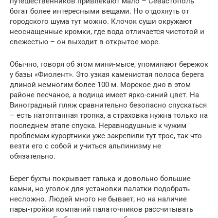
путешественников привлекают мало – Севастополь
богат более интересными вещами. Но отдохнуть от
городского шума тут можно. Клочок суши окружают
неоснащенные кромки, где вода отличается чистотой и
свежестью – он выходит в открытое море.
Обычно, говоря об этом мини-мысе, упоминают бережок
у базы «Фиолент». Это узкая каменистая полоса берега
длиной немногим более 100 м. Морское дно в этом
районе песчаное, а водица имеет ярко-синий цвет. На
Виноградный пляж сравнительно безопасно спускаться
– есть натоптанная тропка, а страховка нужна только на
последнем этапе спуска. Неравнодушные к чужим
проблемам курортники уже закрепили тут трос, так что
везти его с собой и учиться альпинизму не
обязательно.
Берег бухты покрывает галька и довольно большие
камни, но уголок для установки палатки подобрать
несложно. Людей много не бывает, но на наличие
пары-тройки компаний палаточников рассчитывать