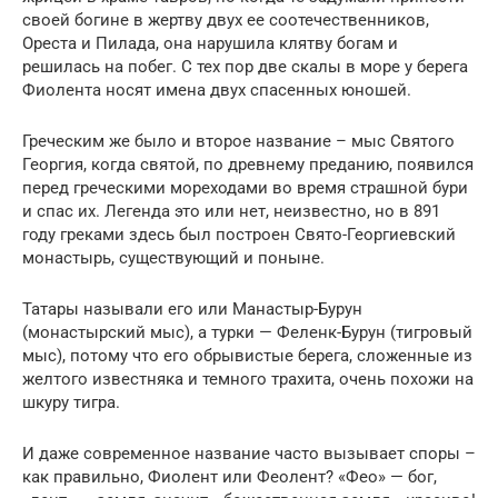
своей богине в жертву двух ее соотечественников,
Ореста и Пилада, она нарушила клятву богам и
решилась на побег. С тех пор две скалы в море у берега
Фиолента носят имена двух спасенных юношей.
Греческим же было и второе название – мыс Святого
Георгия, когда святой, по древнему преданию, появился
перед греческими мореходами во время страшной бури
и спас их. Легенда это или нет, неизвестно, но в 891
году греками здесь был построен Свято-Георгиевский
монастырь, существующий и поныне.
Татары называли его или Манастыр-Бурун
(монастырский мыс), а турки — Феленк-Бурун (тигровый
мыс), потому что его обрывистые берега, сложенные из
желтого известняка и темного трахита, очень похожи на
шкуру тигра.
И даже современное название часто вызывает споры –
как правильно, Фиолент или Феолент? «Фео» — бог,