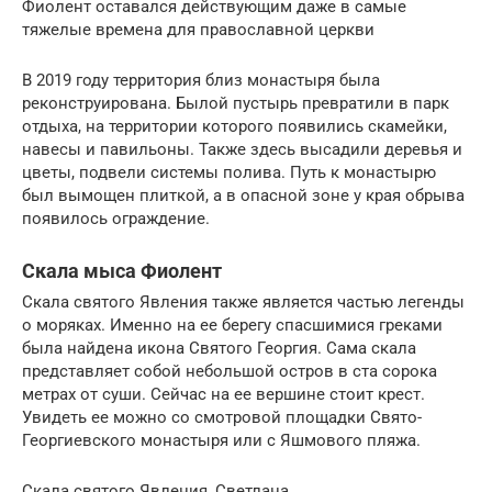
Фиолент оставался действующим даже в самые
тяжелые времена для православной церкви
В 2019 году территория близ монастыря была
реконструирована. Былой пустырь превратили в парк
отдыха, на территории которого появились скамейки,
навесы и павильоны. Также здесь высадили деревья и
цветы, подвели системы полива. Путь к монастырю
был вымощен плиткой, а в опасной зоне у края обрыва
появилось ограждение.
Скала мыса Фиолент
Скала святого Явления также является частью легенды
о моряках. Именно на ее берегу спасшимися греками
была найдена икона Святого Георгия. Сама скала
представляет собой небольшой остров в ста сорока
метрах от суши. Сейчас на ее вершине стоит крест.
Увидеть ее можно со смотровой площадки Свято-
Георгиевского монастыря или с Яшмового пляжа.
Скала святого Явления, Светлана