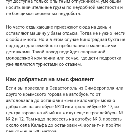
тут доступна только опытным отпускникам, умеющим
носить значительные грузы по неудобной местности и
не боящимся серьезных неудобств.
Но часто отдыхающие приезжают сюда на день и
оставляют машину у базы отдыха. Тогда не нужно нести
с собой много. Но и в этом случае Виноградная бухта не
подходит для семейного пребывания с маленькими
детишками. Такой поход подойдет спортивной
молодежной компании или семье, где дети-подростки
уже являются туристами со стажем.
Как добраться на мыс Фиолент
Если вы приехали в Севастополь из Симферополя или
другого крымского города на автобусе, то от
автовокзала до остановки «5-ый километр» можно
добраться на автобусе №20 или троллейбусе № 17, из
центра города на «5-ый км.» идут еще и троллейбусы №
№ 2 и 12. Там надо пересесть на автобус № 3, проехать
около села Кальфа до остановки «Фиолент» и пройти
пешком еще 500 метров.