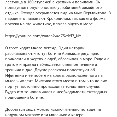
лестница в 160 ступеней с крепкими перилами. Он
пользуется популярностью у любителей семейного
отдыха. Отсюда открывается вид на мыс Лермонтова. В
народе его называют Крокодилом, так как его форма
похожа на это животное, вползающего в море.
https://youtube.com/watch?v=o75vdYl7_NY
О гроте ходит много легенд. Одни истории
рассказывают, что тут богине Артемиде регулярно
приносили в жертву людей, сбрасывая в море. Рядом с
гротом и правда наблюдается сильное течение и
трещина в дне. Другие рассказы повествуют об
Ифигении и её побеге из храма, расположенного на
мысе Фиолент. Мистика этого места в том, что до сих
пор тут постоянно происходят несчастные случаи.
Будто кто-то напоминает о необходимости ежегодных
подношений богине.
Добраться сюда можно исключительно по воде на
надувном матрасе или маленьком катере