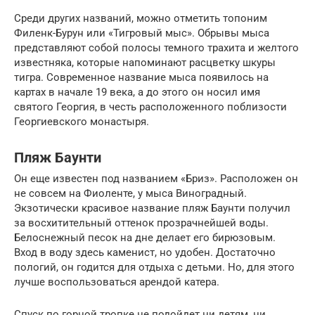
Среди других названий, можно отметить топоним
Филенк-Бурун или «Тигровый мыс». Обрывы мыса
представляют собой полосы темного трахита и желтого
известняка, которые напоминают расцветку шкуры
тигра. Современное название мыса появилось на
картах в начале 19 века, а до этого он носил имя
святого Георгия, в честь расположенного поблизости
Георгиевского монастыря.
Пляж Баунти
Он еще известен под названием «Бриз». Расположен он
не совсем на Фиоленте, у мыса Виноградный.
Экзотически красивое название пляж Баунти получил
за восхитительный оттенок прозрачнейшей воды.
Белоснежный песок на дне делает его бирюзовым.
Вход в воду здесь каменист, но удобен. Достаточно
пологий, он годится для отдыха с детьми. Но, для этого
лучше воспользоваться арендой катера.
Спуск по горной тропке не подойдет ни детям, ни