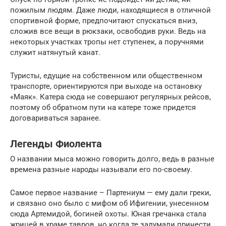
пожилым людям. Даже люди, находящиеся в отличной
спортивной форме, предпочитают спускаться вниз,
сложив все вещи в рюкзаки, освободив руки. Ведь на
некоторых участках тропы нет ступенек, а поручнями
служит натянутый канат.
Туристы, едущие на собственном или общественном
транспорте, ориентируются при выходе на остановку
«Маяк». Катера сюда не совершают регулярных рейсов,
поэтому об обратном пути на катере тоже придется
договариваться заранее.
Легенды Фиолента
О названии мыса можно говорить долго, ведь в разные
времена разные народы называли его по-своему.
Самое первое название – Партениум — ему дали греки,
и связано оно было с мифом об Ифигении, унесенном
сюда Артемидой, богиней охоты. Юная гречанка стала
жрицей в храме тавров, но когда те задумали принести