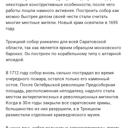
некоторые конструктивные особенности, после чего
работы пошли намного активнее. Построить собор как
можно быстрее делом своей чести стали считать
многие местные жители. Новый храм освятили в 1695
году.
Троицкий собор уникален для всей Саратовской
области, так как является ярким образцом московского
барокко. Он построен по корабельному типу с алтарной
апсидой.
В 1712 году собор вновь сильно пострадал во время
очередного пожара, остался только его каменный
остов. После Октябрьской революции Предсоборная
площадь, расположенная неподалеку, надолго стала
местом антирелигиозных и революционных митингов.
Когда в 30-е годы закрыли все саратовские храмы,
большинство из них разрушили, а в Троицком
разместили отделение краеведческого музея.
В наши день собор полностью отреставрирован, теперь