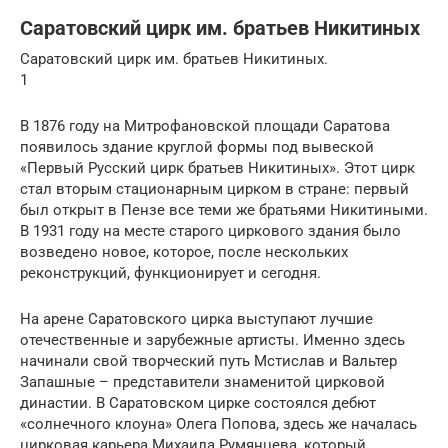
Саратовский цирк им. братьев Никитиных
Саратовский цирк им. братьев Никитиных.
1
В 1876 году на Митрофановской площади Саратова
появилось здание круглой формы под вывеской
«Первый Русский цирк братьев Никитиных». Этот цирк
стал вторым стационарным цирком в стране: первый
был открыт в Пензе все теми же братьями Никитиными.
В 1931 году на месте старого циркового здания было
возведено новое, которое, после нескольких
реконструкций, функционирует и сегодня.
На арене Саратовского цирка выступают лучшие
отечественные и зарубежные артисты. Именно здесь
начинали свой творческий путь Мстислав и Вальтер
Запашные – представители знаменитой цирковой
династии. В Саратовском цирке состоялся дебют
«солнечного клоуна» Олега Попова, здесь же началась
цирковая карьера Михаила Румянцева, который