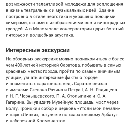
возможности талантливой молодежи для воплощения
в жизнь театральных и музыкальных идей. Здание
построено в стиле неоготика и украшено поющими
химерами, окнами с изображениями сов и виноградных
гроздей. А в Малом зале консерватории царит богатый
интерьер и волшебная акустика.
Интересные экскурсии
На обзорных экскурсиях можно познакомиться с более
чем 400-летней историей Саратова, побывать в самых
красивых местах города, пройти по самым значимым
улицам, узнать интересные факты о городе
и знаменитых саратовцах, ведь Саратов связан
с именами Степана Разина и Петра I, А. Н. Радищева
и Н. Г. Чернышевского, П. А. Столыпина и Ю. А.
Гагарина. Вы увидите Музейную площадь, мост через
Волгу, Троицкий собор и церковь «Утоли мои печали»
и парк «Липки», погуляете по «саратовскому Арбату»
и набережной Космонавтов.