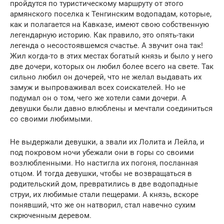
пройдутся по туристическому маршруту от этого
армянского поселка к Тенгинским водопадам, которые,
как и полагается на Кавказе, имеют свою собственную
легендарную историю. Как правило, это опять-таки
легенда о несостоявшемся счастье. А звучит она так!
Жил когда-то в этих местах богатый князь и было у него
две дочери, которых он любил более всего на свете. Так
сильно любил он дочерей, что не желал выдавать их
замуж и выпроваживал всех соискателей. Но не
подумал он о том, чего же хотели сами дочери. А
девушки были давно влюблены и мечтали соединиться
со своими любимыми.
Не выдержали девушки, а звали их Лолита и Лейла, и
под покровом ночи убежали они в горы со своими
возлюбленными. Но настигла их погоня, посланная
отцом. И тогда девушки, чтобы не возвращаться в
родительский дом, превратились в две водопадные
струи, их любимые стали пещерами. А князь, вскоре
понявший, что же он натворил, стал навечно сухим
скрюченным деревом.