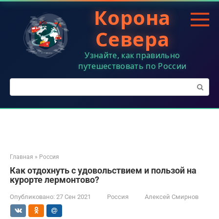
Перейти
Корона
к
контенту
Севера
Узнайте, как правильно
путешествовать по России
Поиск:
Главная
»
Россия
Как отдохнуть с удовольствием и пользой на
курорте лермонтово?
Опубликовано:
27 Сен 2021
Россия
Алексей Смирнов