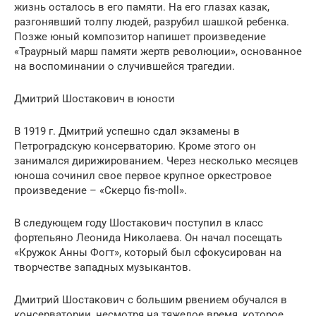
жизнь осталось в его памяти. На его глазах казак,
разгонявший толпу людей, разрубил шашкой ребенка.
Позже юный композитор напишет произведение
«Траурный марш памяти жертв революции», основанное
на воспоминании о случившейся трагедии.
Дмитрий Шостакович в юности
В 1919 г. Дмитрий успешно сдал экзамены в
Петроградскую консерваторию. Кроме этого он
занимался дирижированием. Через несколько месяцев
юноша сочинил свое первое крупное оркестровое
произведение – «Скерцо fis-moll».
В следующем году Шостакович поступил в класс
фортепьяно Леонида Николаева. Он начал посещать
«Кружок Анны Фогт», который был сфокусирован на
творчестве западных музыкантов.
Дмитрий Шостакович с большим рвением обучался в
консерватории, несмотря на тяжелое время, которое