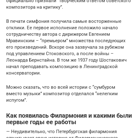
официально признали “творческим ответом советского
композитора на критику”.
В печати симфония получила самые восторженные
отклики. Ее первое исполнение положило начало
сотрудничеству автора с дирижером Евгением
Мравинским – “премьером” множества последующих
его произведений. Вскоре она зазвучала за рубежом
под управлением Стоковского, а после войны –
Леонарда Бернстайна. В том же 1937 году Шостакович
начал преподавать композицию в Ленинградской
консерватории.
Можно сказать, что во всей истории с “сумбуром
вместо музыки” композитор отделался “нелегким
испугом”.
Как появилась Филармония и какими были
первые годы ее работы
— Неудивительно, что Петербургская филармония