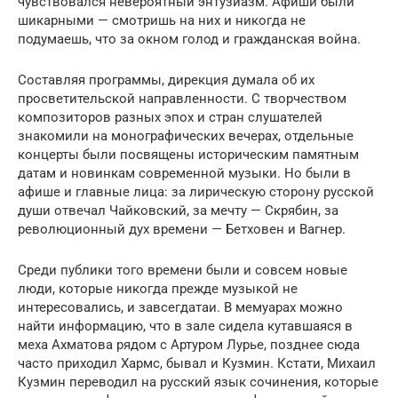
чувствовался невероятный энтузиазм. Афиши были
шикарными — смотришь на них и никогда не
подумаешь, что за окном голод и гражданская война.
Составляя программы, дирекция думала об их
просветительской направленности. С творчеством
композиторов разных эпох и стран слушателей
знакомили на монографических вечерах, отдельные
концерты были посвящены историческим памятным
датам и новинкам современной музыки. Но были в
афише и главные лица: за лирическую сторону русской
души отвечал Чайковский, за мечту — Скрябин, за
революционный дух времени — Бетховен и Вагнер.
Среди публики того времени были и совсем новые
люди, которые никогда прежде музыкой не
интересовались, и завсегдатаи. В мемуарах можно
найти информацию, что в зале сидела кутавшаяся в
меха Ахматова рядом с Артуром Лурье, позднее сюда
часто приходил Хармс, бывал и Кузмин. Кстати, Михаил
Кузмин переводил на русский язык сочинения, которые