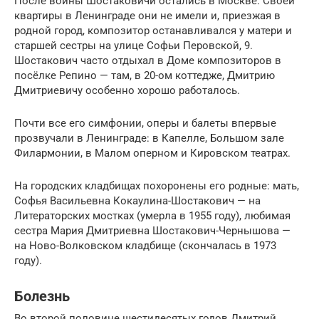
После войны Шостаковичи остались в Москве. Своей
квартиры в Ленинграде они не имели и, приезжая в
родной город, композитор останавливался у матери и
старшей сестры на улице Софьи Перовской, 9.
Шостакович часто отдыхал в Доме композиторов в
посёлке Репино — там, в 20-ом коттедже, Дмитрию
Дмитриевичу особенно хорошо работалось.
Почти все его симфонии, оперы и балеты впервые
прозвучали в Ленинграде: в Капелле, Большом зале
Филармонии, в Малом оперном и Кировском театрах.
На городских кладбищах похоронены его родные: мать,
Софья Васильевна Кокаулина-Шостакович — на
Литераторских мостках (умерла в 1955 году), любимая
сестра Мария Дмитриевна Шостакович-Чернышова —
на Ново-Волковском кладбище (скончалась в 1973
году).
Болезнь
Во второй половине шестидесятых годов Дмитрий