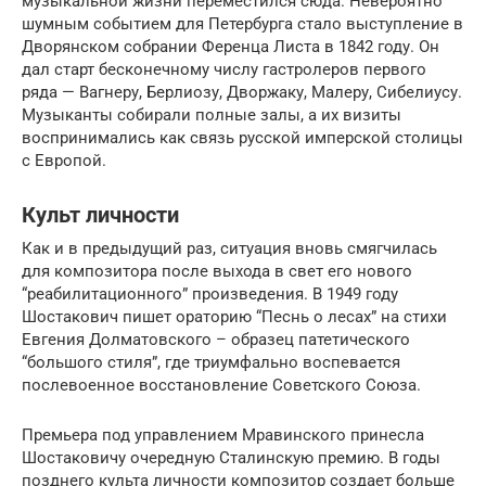
музыкальной жизни переместился сюда. Невероятно
шумным событием для Петербурга стало выступление в
Дворянском собрании Ференца Листа в 1842 году. Он
дал старт бесконечному числу гастролеров первого
ряда — Вагнеру, Берлиозу, Дворжаку, Малеру, Сибелиусу.
Музыканты собирали полные залы, а их визиты
воспринимались как связь русской имперской столицы
с Европой.
Культ личности
Как и в предыдущий раз, ситуация вновь смягчилась
для композитора после выхода в свет его нового
“реабилитационного” произведения. В 1949 году
Шостакович пишет ораторию “Песнь о лесах” на стихи
Евгения Долматовского – образец патетического
“большого стиля”, где триумфально воспевается
послевоенное восстановление Советского Союза.
Премьера под управлением Мравинского принесла
Шостаковичу очередную Сталинскую премию. В годы
позднего культа личности композитор создает больше