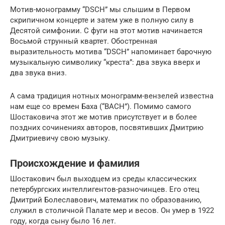
Мотив-монограмму “DSCH” мы слышим в Первом
скрипичном концерте и затем уже в полную силу в
Десятой симфонии. С фуги на этот мотив начинается
Восьмой струнный квартет. Обостренная
выразительность мотива “DSCH” напоминает барочную
музыкальную символику “креста”: два звука вверх и
два звука вниз.
А сама традиция нотных монограмм-вензелей известна
нам еще со времен Баха (“BACH”). Помимо самого
Шостаковича этот же мотив присутствует и в более
поздних сочинениях авторов, посвятивших Дмитрию
Дмитриевичу свою музыку.
Происхождение и фамилия
Шостакович был выходцем из среды классических
петербургских интеллигентов-разночинцев. Его отец
Дмитрий Болеславович, математик по образованию,
служил в столичной Палате мер и весов. Он умер в 1922
году, когда сыну было 16 лет.