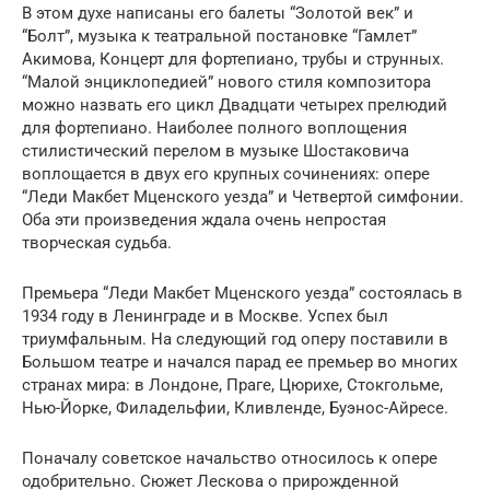
В этом духе написаны его балеты “Золотой век” и
“Болт”, музыка к театральной постановке “Гамлет”
Акимова, Концерт для фортепиано, трубы и струнных.
“Малой энциклопедией” нового стиля композитора
можно назвать его цикл Двадцати четырех прелюдий
для фортепиано. Наиболее полного воплощения
стилистический перелом в музыке Шостаковича
воплощается в двух его крупных сочинениях: опере
“Леди Макбет Мценского уезда” и Четвертой симфонии.
Оба эти произведения ждала очень непростая
творческая судьба.
Премьера “Леди Макбет Мценского уезда” состоялась в
1934 году в Ленинграде и в Москве. Успех был
триумфальным. На следующий год оперу поставили в
Большом театре и начался парад ее премьер во многих
странах мира: в Лондоне, Праге, Цюрихе, Стокгольме,
Нью-Йорке, Филадельфии, Кливленде, Буэнос-Айресе.
Поначалу советское начальство относилось к опере
одобрительно. Сюжет Лескова о прирожденной