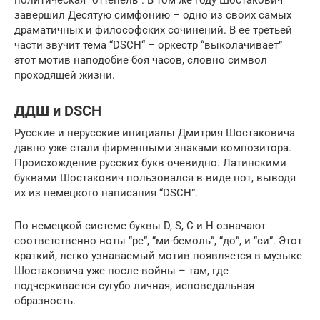
политическая “оттепель”. В том же году Шостакович
завершил Десятую симфонию – одно из своих самых
драматичных и философских сочинений. В ее третьей
части звучит тема “DSCH“ – оркестр “выколачивает”
этот мотив наподобие боя часов, словно символ
проходящей жизни.
ДДШ и DSCH
Русские и нерусские инициалы Дмитрия Шостаковича
давно уже стали фирменными знаками композитора.
Происхождение русских букв очевидно. Латинскими
буквами Шостакович пользовался в виде нот, выводя
их из немецкого написания “DSCH”.
По немецкой системе буквы D, S, C и H означают
соответственно ноты “ре”, “ми-бемоль”, “до”, и “си”. Этот
краткий, легко узнаваемый мотив появляется в музыке
Шостаковича уже после войны – там, где
подчеркивается сугубо личная, исповедальная
образность.