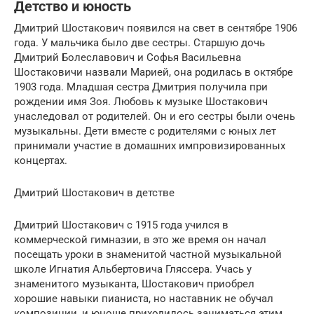
Детство и юность
Дмитрий Шостакович появился на свет в сентябре 1906
года. У мальчика было две сестры. Старшую дочь
Дмитрий Болеславович и Софья Васильевна
Шостаковичи назвали Марией, она родилась в октябре
1903 года. Младшая сестра Дмитрия получила при
рождении имя Зоя. Любовь к музыке Шостакович
унаследовал от родителей. Он и его сестры были очень
музыкальны. Дети вместе с родителями с юных лет
принимали участие в домашних импровизированных
концертах.
Дмитрий Шостакович в детстве
Дмитрий Шостакович с 1915 года учился в
коммерческой гимназии, в это же время он начал
посещать уроки в знаменитой частной музыкальной
школе Игнатия Альбертовича Гляссера. Учась у
знаменитого музыканта, Шостакович приобрел
хорошие навыки пианиста, но наставник не обучал
композиции, и юноше приходилось заниматься этим