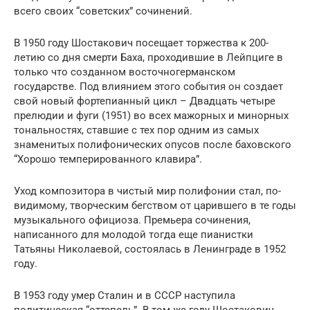
всего своих “советских” сочинений.
В 1950 году Шостакович посещает торжества к 200-
летию со дня смерти Баха, проходившие в Лейпциге в
только что созданном восточногерманском
государстве. Под влиянием этого события он создает
свой новый фортепианный цикл – Двадцать четыре
прелюдии и фуги (1951) во всех мажорных и минорных
тональностях, ставшие с тех пор одним из самых
знаменитых полифонических опусов после баховского
“Хорошо темперированного клавира”.
Уход композитора в чистый мир полифонии стал, по-
видимому, творческим бегством от царившего в те годы
музыкального официоза. Премьера сочинения,
написанного для молодой тогда еще пианистки
Татьяны Николаевой, состоялась в Ленинграде в 1952
году.
В 1953 году умер Сталин и в СССР наступила