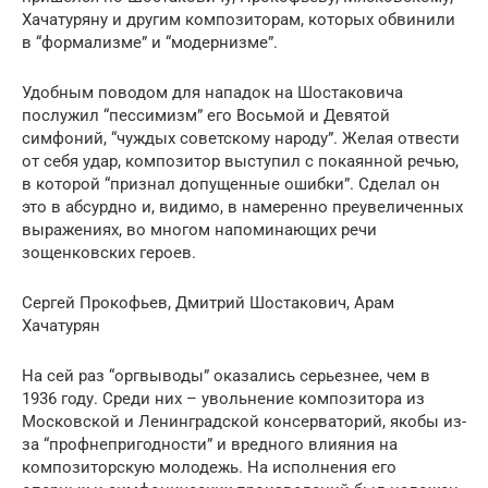
Хачатуряну и другим композиторам, которых обвинили
в “формализме” и “модернизме”.
Удобным поводом для нападок на Шостаковича
послужил “пессимизм” его Восьмой и Девятой
симфоний, “чуждых советскому народу”. Желая отвести
от себя удар, композитор выступил с покаянной речью,
в которой “признал допущенные ошибки”. Сделал он
это в абсурдно и, видимо, в намеренно преувеличенных
выражениях, во многом напоминающих речи
зощенковских героев.
Сергей Прокофьев, Дмитрий Шостакович, Арам
Хачатурян
На сей раз “оргвыводы” оказались серьезнее, чем в
1936 году. Среди них – увольнение композитора из
Московской и Ленинградской консерваторий, якобы из-
за “профнепригодности” и вредного влияния на
композиторскую молодежь. На исполнения его