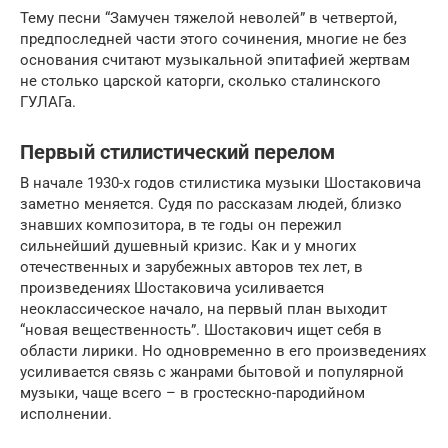
Тему песни “Замучен тяжелой неволей” в четвертой,
предпоследней части этого сочинения, многие не без
основания считают музыкальной эпитафией жертвам
не столько царской каторги, сколько сталинского
ГУЛАГа.
Первый стилистический перелом
В начале 1930-х годов стилистика музыки Шостаковича
заметно меняется. Судя по рассказам людей, близко
знавших композитора, в те годы он пережил
сильнейший душевный кризис. Как и у многих
отечественных и зарубежных авторов тех лет, в
произведениях Шостаковича усиливается
неоклассическое начало, на первый план выходит
“новая вещественность”. Шостакович ищет себя в
области лирики. Но одновременно в его произведениях
усиливается связь с жанрами бытовой и популярной
музыки, чаще всего – в гростескно-пародийном
исполнении.