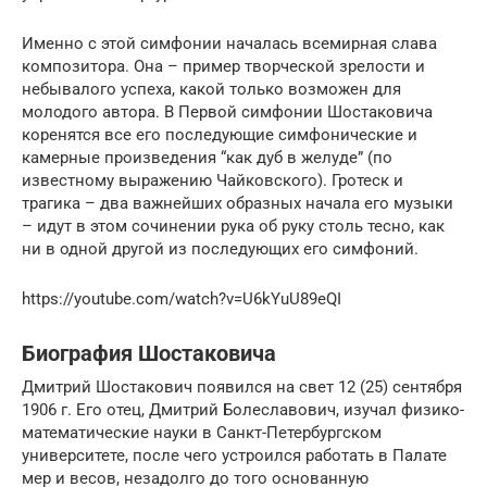
Именно с этой симфонии началась всемирная слава
композитора. Она – пример творческой зрелости и
небывалого успеха, какой только возможен для
молодого автора. В Первой симфонии Шостаковича
коренятся все его последующие симфонические и
камерные произведения “как дуб в желуде” (по
известному выражению Чайковского). Гротеск и
трагика – два важнейших образных начала его музыки
– идут в этом сочинении рука об руку столь тесно, как
ни в одной другой из последующих его симфоний.
https://youtube.com/watch?v=U6kYuU89eQI
Биография Шостаковича
Дмитрий Шостакович появился на свет 12 (25) сентября
1906 г. Его отец, Дмитрий Болеславович, изучал физико-
математические науки в Санкт-Петербургском
университете, после чего устроился работать в Палате
мер и весов, незадолго до того основанную