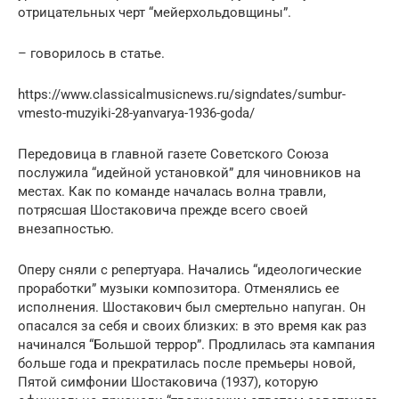
отрицательных черт “мейерхольдовщины”.
– говорилось в статье.
https://www.classicalmusicnews.ru/signdates/sumbur-
vmesto-muzyiki-28-yanvarya-1936-goda/
Передовица в главной газете Советского Союза
послужила “идейной установкой” для чиновников на
местах. Как по команде началась волна травли,
потрясшая Шостаковича прежде всего своей
внезапностью.
Оперу сняли с репертуара. Начались “идеологические
проработки” музыки композитора. Отменялись ее
исполнения. Шостакович был смертельно напуган. Он
опасался за себя и своих близких: в это время как раз
начинался “Большой террор”. Продлилась эта кампания
больше года и прекратилась после премьеры новой,
Пятой симфонии Шостаковича (1937), которую