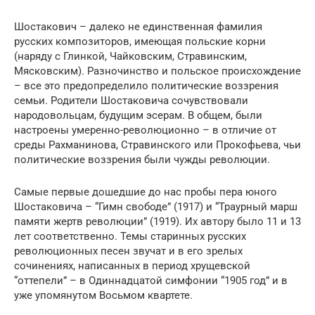
Шостакович – далеко не единственная фамилия
русских композиторов, имеющая польские корни
(наряду с Глинкой, Чайковским, Стравинским,
Мясковским). Разночинство и польское происхождение
– все это предопределило политические воззрения
семьи. Родители Шостаковича сочувствовали
народовольцам, будущим эсерам. В общем, были
настроены умеренно-революционно – в отличие от
среды Рахманинова, Стравинского или Прокофьева, чьи
политические воззрения были чужды революции.
Самые первые дошедшие до нас пробы пера юного
Шостаковича – “Гимн свободе” (1917) и “Траурный марш
памяти жертв революции” (1919). Их автору было 11 и 13
лет соответственно. Темы старинных русских
революционных песен звучат и в его зрелых
сочинениях, написанных в период хрущевской
“оттепели” – в Одиннадцатой симфонии “1905 год” и в
уже упомянутом Восьмом квартете.