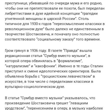
преступнице, убивавшей по очереди мужа и его родню,
чтобы они не препятствовали ее похоти, был переделан
либреттистами в духе идейной концепции “трагедии
угнетенной женщины в царской России”. Столь
типичное для 1930-х годов “переосмысление классики в
революционном духе” было далеко не единственным в
творчестве Шостаковича, и поначалу оно полностью
соответствовало “социальному заказу” того времени.
Гром грянул в 1936 году. В газете “Правда” вышла
редакционная статья “Сумбур вместо музыки”, в
которой опера обвинялась в “формализме”,
“натурализме” и “какофонии”. Именно в те годы Сталин
приступил к смене идеологических ориентиров. Была
объявлена борьба с “троцкистским левачеством” в
искусстве, в том числе с переделками классики в
вульгарно-социологическом духе.
В статье “Сумбур вместо музыки” указывалось, что
произведение Шостаковича грешит “левацким
уродством”, “перенесением в оперу, в музыку наиболее