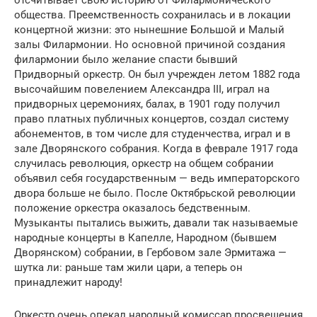
отсчитывает свою историю от Филармонического
общества. Преемственность сохранилась и в локации
концертной жизни: это нынешние Большой и Малый
залы Филармонии. Но основной причиной создания
филармонии было желание спасти бывший
Придворный оркестр. Он был учрежден летом 1882 года
высочайшим повелением Александра III, играл на
придворных церемониях, балах, в 1901 году получил
право платных публичных концертов, создал систему
абонементов, в том числе для студенчества, играл и в
зале Дворянского собрания. Когда в феврале 1917 года
случилась революция, оркестр на общем собрании
объявил себя государственным — ведь императорского
двора больше не было. После Октябрьской революции
положение оркестра оказалось бедственным.
Музыканты пытались выжить, давали так называемые
народные концерты в Капелле, Народном (бывшем
Дворянском) собрании, в Гербовом зале Эрмитажа —
шутка ли: раньше там жили цари, а теперь он
принадлежит народу!
Оркестр очень опекал народный комиссар просвещения