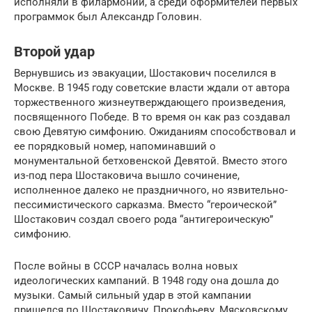
исполняли в филармонии, а среди оформителей первых
программок был Александр Головин.
Второй удар
Вернувшись из эвакуации, Шостакович поселился в
Москве. В 1945 году советские власти ждали от автора
торжественного жизнеутверждающего произведения,
посвященного Победе. В то время он как раз создавал
свою Девятую симфонию. Ожиданиям способствовал и
ее порядковый номер, напоминавший о
монументальной бетховенской Девятой. Вместо этого
из-под пера Шостаковича вышло сочинение,
исполненное далеко не праздничного, но язвительно-
пессимистического сарказма. Вместо “героической”
Шостакович создал своего рода “антигероическую”
симфонию.
После войны в СССР началась волна новых
идеологических кампаний. В 1948 году она дошла до
музыки. Самый сильный удар в этой кампании
пришелся по Шостаковичу, Прокофьеву, Мясковскому,