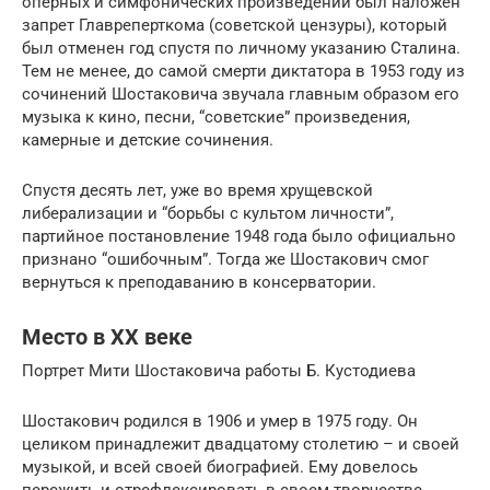
оперных и симфонических произведений был наложен
запрет Главреперткома (советской цензуры), который
был отменен год спустя по личному указанию Сталина.
Тем не менее, до самой смерти диктатора в 1953 году из
сочинений Шостаковича звучала главным образом его
музыка к кино, песни, “советские” произведения,
камерные и детские сочинения.
Спустя десять лет, уже во время хрущевской
либерализации и “борьбы с культом личности”,
партийное постановление 1948 года было официально
признано “ошибочным”. Тогда же Шостакович смог
вернуться к преподаванию в консерватории.
Место в ХХ веке
Портрет Мити Шостаковича работы Б. Кустодиева
Шостакович родился в 1906 и умер в 1975 году. Он
целиком принадлежит двадцатому столетию – и своей
музыкой, и всей своей биографией. Ему довелось