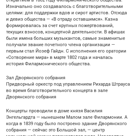
открытием в 1802 году Филармонического общества.
Изначально оно создавалось с благотворительными
целями: для поддержки вдов и сирот артистов. Отсюда
и девиз общества — «В отраду оставшимся». Казна
формировалась за счет крупных пожертвований,
текущих взносов, концертной деятельности. В афишах
были имена больших музыкантов, самые знаменитые
получали звание почетного члена организации —
первым стал Йозеф Гайдн. С исполнения его оратории
«Сотворение мира» в марте 1802 года и началась
история Филармонического общества.
Зал Дворянского собрания
Придворный оркестр под управлением Рихарда Штрауса
во время благотворительного концерта в зале
Дворянского собрания
Концерты проводили в доме князя Василия
Энгельгардта — нынешнем Малом зале Филармонии. А
когда в 1839 году было построено здание Дворянского
собрания — сейчас это Большой зал, — центр