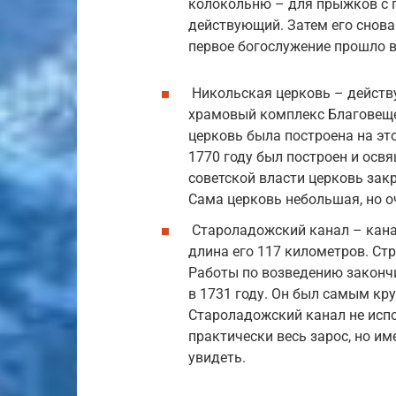
колокольню – для прыжков с 
действующий. Затем его снова 
первое богослужение прошло в
Никольская церковь – действ
храмовый комплекс Благовеще
церковь была построена на это
1770 году был построен и осв
советской власти церковь зак
Сама церковь небольшая, но о
Староладожский канал – канал
длина его 117 километров. Стр
Работы по возведению закончи
в 1731 году. Он был самым кр
Староладожский канал не испо
практически весь зарос, но и
увидеть.