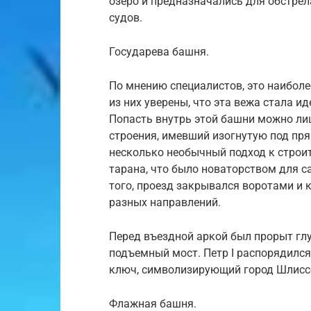
озеро и предназначались для обстрел
судов.
Государева башня.
По мнению специалистов, это наиболе
из них уверены, что эта вежа стала
Попасть внутрь этой башни можно лиш
строения, имевший изогнутую под пр
несколько необычный подход к строи
тарана, что было новаторством для с
того, проезд закрывался воротами и
разных направлений.
Перед въездной аркой был прорыт глу
подъемный мост. Петр I распорядился
ключ, символизирующий город Шлисс
Флажная башня.