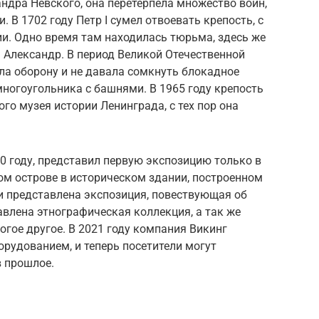
андра Невского, она перетерпела множество войн,
. В 1702 году Петр I сумел отвоевать крепость, с
ии. Одно время там находилась тюрьма, здесь же
– Александр. В период Великой Отечественной
ла оборону и не давала сомкнуть блокадное
ногоугольника с башнями. В 1965 году крепость
го музея истории Ленинграда, с тех пор она
0 году, представил первую экспозицию только в
ом острове в историческом здании, построенном
и представлена экспозиция, повествующая об
авлена этнографическая коллекция, а так же
огое другое. В 2021 году компания Викинг
рудованием, и теперь посетители могут
в прошлое.