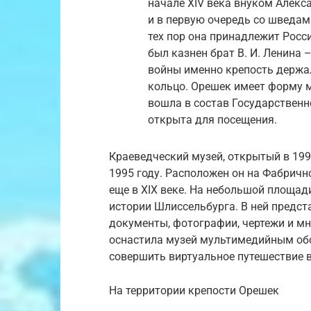
начале XIV века внуком Алекс
и в первую очередь со шведами
тех пор она принадлежит Росс
был казнен брат В. И. Ленина 
войны именно крепость держа
кольцо. Орешек имеет форму м
вошла в состав Государственно
открыта для посещения.
Краеведческий музей, открытый в 199
1995 году. Расположен он на Фабричн
еще в XIX веке. На небольшой площад
истории Шлиссельбурга. В ней предст
документы, фотографии, чертежи и мн
оснастила музей мультимедийным обо
совершить виртуальное путешествие 
На территории крепости Орешек