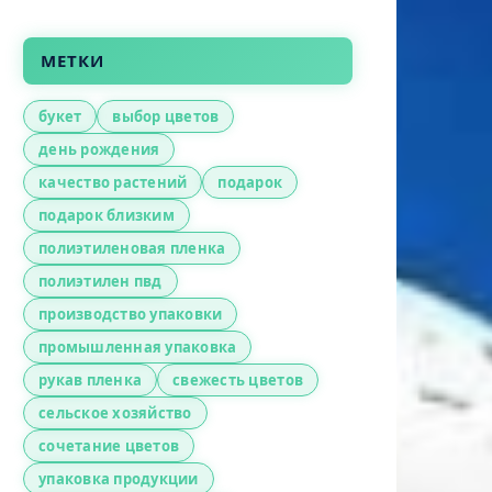
МЕТКИ
букет
выбор цветов
день рождения
качество растений
подарок
подарок близким
полиэтиленовая пленка
полиэтилен пвд
производство упаковки
промышленная упаковка
рукав пленка
свежесть цветов
сельское хозяйство
сочетание цветов
упаковка продукции