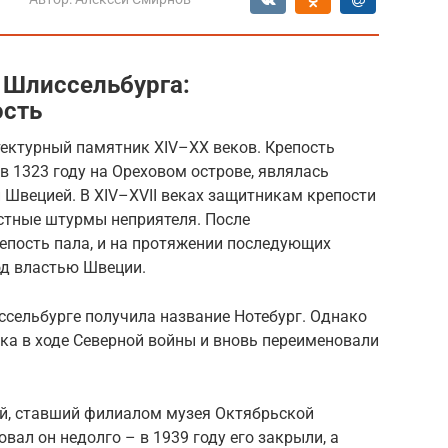
 Шлиссельбурга:
ость
тектурный памятник XIV–XX веков. Крепость
в 1323 году на Ореховом острове, являлась
 Швецией. В XIV–XVII веках защитникам крепости
стные штурмы неприятеля. После
епость пала, и на протяжении последующих
од властью Швеции.
ссельбурге получила название Нотебург. Однако
ска в ходе Северной войны и вновь переименовали
ей, ставший филиалом музея Октябрьской
ал он недолго – в 1939 году его закрыли, а