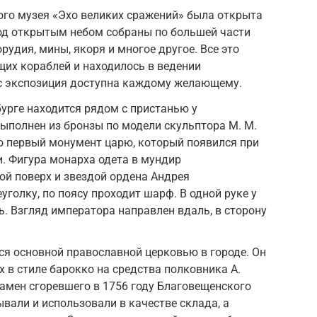
ого музея «Эхо великих сражений» была открыта
Под открытым небом собраны по большей части
удия, мины, якоря и многое другое. Все это
их кораблей и находилось в ведении
с экспозиция доступна каждому желающему.
урге находится рядом с пристанью у
ыполнен из бронзы по модели скульптора М. М.
то первый монумент царю, который появился при
. Фигура монарха одета в мундир
ой поверх и звездой ордена Андрея
уголку, по поясу проходит шарф. В одной руке у
ть. Взгляд императора направлен вдаль, в сторону
я основной православной церковью в городе. Он
х в стиле барокко на средства полковника А.
амен сгоревшего в 1756 году Благовещенского
ывали и использовали в качестве склада, а