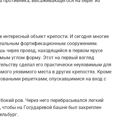
а противника, высаживающегося на берег из
е интересный объект крепости. И сегодня многие
 идеальным фортификационным сооружением.
ь через проезд, находящийся в первом ярусе
ямым углом форму. Этот на первый взгляд
тельству сделал его практически неуязвимым для
амого уязвимого места в других крепостях. Кроме
 коваными решетками, опускавшимися на вход с
бокий ров. Через него перебрасывался легкий
, чтобы на Государевой башне был закреплен
ельбург.