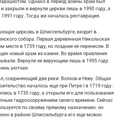
парашютом. Однако в период войны храм был
и закрыли и вернули церкви лишь в 1990 году, а
 1991 году. Тогда же началась реставрация.
ующая церковь в Шлиссельбурге, входит в
нского собора. Первая деревянная Никольская
м месте в 1739 году, но позднее ее перенесли. В
ящен новый храм из камня. Во время правления
рывали. Вернули ее верующим лишь в 1995 году.
чень уютная.
, соединяющий две реки: Волхов и Неву. Общая
оительство началось еще при Петре I в 1719 году.
лись в 1730 году, а открыли его для пользования
упным гидросооружением своего времени. Сейчас
льзуется по своему прямому назначению: он
менно в районе Шлиссельбурга его еще можно