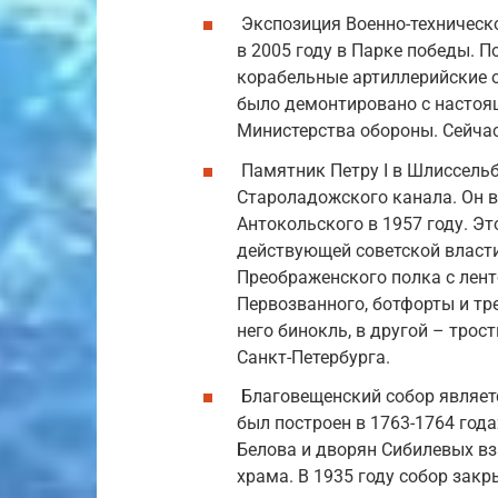
Экспозиция Военно-техническ
в 2005 году в Парке победы. 
корабельные артиллерийские ор
было демонтировано с настоящ
Министерства обороны. Сейча
Памятник Петру I в Шлиссельб
Староладожского канала. Он в
Антокольского в 1957 году. Э
действующей советской власти
Преображенского полка с лент
Первозванного, ботфорты и тре
него бинокль, в другой – трос
Санкт-Петербурга.
Благовещенский собор являетс
был построен в 1763-1764 года
Белова и дворян Сибилевых вз
храма. В 1935 году собор закр