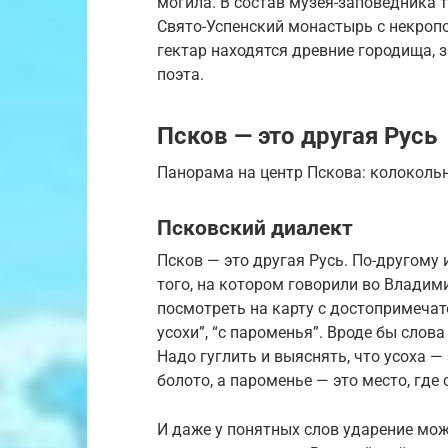
могила. В состав музея-заповедника 
Свято-Успенский монастырь с некроп
гектар находятся древние городища, з
поэта.
Псков — это другая Русь
Панорама на центр Пскова: колокольн
Псковский диалект
Псков — это другая Русь. По-другому 
того, на котором говорили во Владим
посмотреть на карту с достопримечат
усохи”, “с пароменья”. Вроде бы слова
Надо гуглить и выяснять, что усоха 
болото, а пароменье — это место, где 
И даже у понятных слов ударение мож