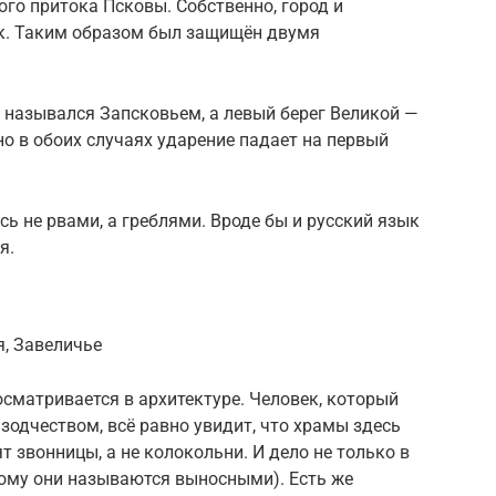
вого притока Псковы. Собственно, город и
ек. Таким образом был защищён двумя
 назывался Запсковьем, а левый берег Великой —
но в обоих случаях ударение падает на первый
ь не рвами, а греблями. Вроде бы и русский язык
я.
я, Завеличье
сматривается в архитектуре. Человек, который
зодчеством, всё равно увидит, что храмы здесь
ят звонницы, а не колокольни. И дело не только в
чному они называются выносными). Есть же