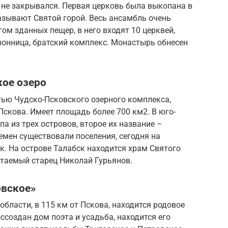
у не закрывался. Первая церковь была выкопана в
называют Святой горой. Весь ансамбль очень
м зданных пещер, в него входят 10 церквей,
вонница, братский комплекс. Монастырь обнесен
кое озеро
тью Чудско-Псковского озерного комплекса,
 Пскова. Имеет площадь более 700 км2. В юго-
па из трех островов, второе их название –
емен существовали поселения, сегодня на
к. На острове Талабск находится храм Святого
итаемый старец Николай Гурьянов.
овское»
бласти, в 115 км от Пскова, находится родовое
ссоздан дом поэта и усадьба, находится его