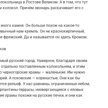
локольница в Ростове Великом. А в том, что тут
м колокол. Причём звонарь раскачивает его с
 иного камня. Он больше похож на какое-то
ривычный нам кремль. Он не краснокирпичный,
не фряжский. Да и называется он здесь Кромом.
сков
мый русский город. Наверное, благодаря своим
 отдельно поставленным колокольням, и этим
Но черногорские храмы — маленькие. Им нужно
орий. А псковские — коренастые. Они как бы
ется рельеф. У нас равнины, ограниченные небом,
серпантины-террасы, низвергающиеся с еловых
ие храмы похожи на русские печки, и они как