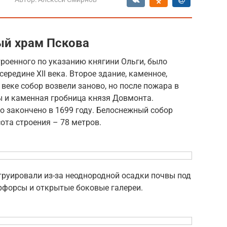
ый храм Пскова
троенного по указанию княгини Ольги, было
ередине XII века. Второе здание, каменное,
V веке собор возвели заново, но после пожара в
ны и каменная гробница князя Довмонта.
о закончено в 1699 году. Белоснежный собор
ота строения – 78 метров.
труировали из-за неоднородной осадки почвы под
рфорсы и открытые боковые галереи.