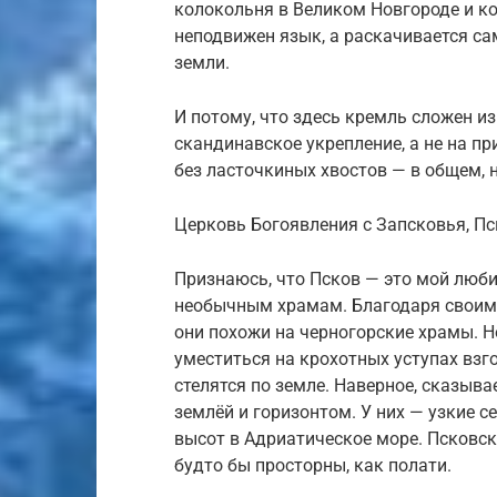
колокольня в Великом Новгороде и ко
неподвижен язык, а раскачивается са
земли.
И потому, что здесь кремль сложен из
скандинавское укрепление, а не на п
без ласточкиных хвостов — в общем, 
Церковь Богоявления с Запсковья, П
Признаюсь, что Псков — это мой люби
необычным храмам. Благодаря своим
они похожи на черногорские храмы. 
уместиться на крохотных уступах взг
стелятся по земле. Наверное, сказыва
землёй и горизонтом. У них — узкие 
высот в Адриатическое море. Псковск
будто бы просторны, как полати.