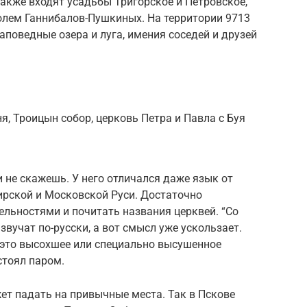
также входят усадьбы Тригорское и Петровское,
олем Ганнибалов-Пушкиных. На территории 9713
аповедные озера и луга, имения соседей и друзей
я, Троицын собор, церковь Петра и Павла с Буя
и не скажешь. У него отличался даже язык от
ирской и Московской Руси. Достаточно
ельностями и почитать названия церквей. “Со
 звучат по-русски, а вот смысл уже ускользает.
— это высохшее или специально высушенное
стоял паром.
ет падать на привычные места. Так в Пскове