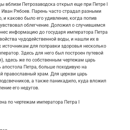
ы вблизи Петрозаводска открыл еще при Петре I
 Иван Рябоев. Парень часто страдал разными
, и каково было его удивление, когда попив
чувствовал облегчение. Доложил о случившемся
донес информацию до государя императора Петра
свойства чудодейственной воды, и нашли их в
к источникам для поправки здоровья несколько
мператор. Здесь для него был построен путевой
я), здесь же по собственным чертежам царь
 апостола Петра, больше походивую на
ий православный храм. Для церкви царь
подсвечников, а также паникадило, куда вложил
ление его недугов.
на по чертежам императора Петра I