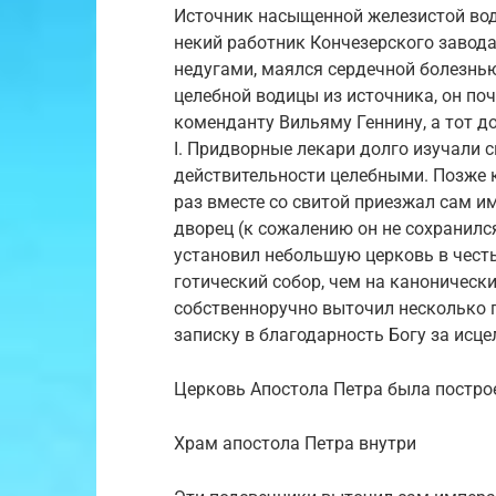
Источник насыщенной железистой вод
некий работник Кончезерского завода
недугами, маялся сердечной болезнью
целебной водицы из источника, он по
коменданту Вильяму Геннину, а тот 
I. Придворные лекари долго изучали 
действительности целебными. Позже 
раз вместе со свитой приезжал сам и
дворец (к сожалению он не сохранилс
установил небольшую церковь в честь
готический собор, чем на каноническ
собственноручно выточил несколько 
записку в благодарность Богу за исце
Церковь Апостола Петра была построе
Храм апостола Петра внутри