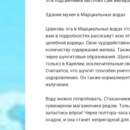
Эти подсвечники выточил сам импер
Здание музея в Марциальных водах
Церковь эта в Марциальных водах сто
вам в подробностях расскажут всю эт
целебной водицы. Свои чудодействен
количеству содержания железа. Также
через шунгитовые образования. Шунг
только в Карелии, исключительные сво
Считается, что шунгит способен унич
оздоровлению. Он также нормализует
излучения.
Воду можно попробовать. Стаканчики
сувенирном магазинчике рядом. Тольк
запастись впрок! Через полтора часа
осадок, и она станет непригодной для