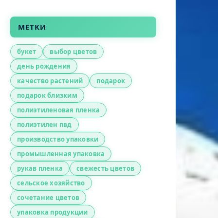
МЕТКИ
букет
выбор цветов
день рождения
качество растений
подарок
подарок близким
полиэтиленовая пленка
полиэтилен пвд
производство упаковки
промышленная упаковка
рукав пленка
свежесть цветов
сельское хозяйство
сочетание цветов
упаковка продукции