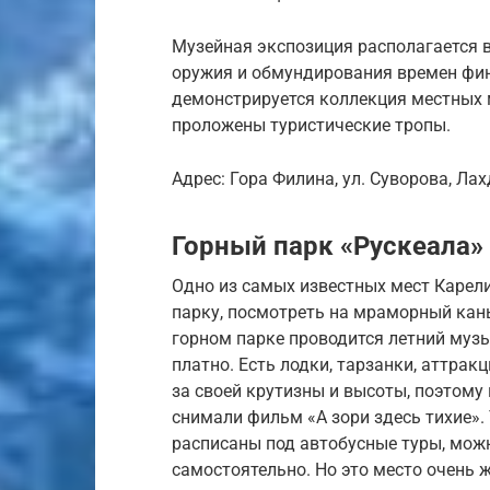
Музейная экспозиция располагается 
оружия и обмундирования времен фин
демонстрируется коллекция местных м
проложены туристические тропы.
Адрес: Гора Филина, ул. Суворова, Лах
Горный парк «Рускеала»
Одно из самых известных мест Карел
парку, посмотреть на мраморный каньо
горном парке проводится летний муз
платно. Есть лодки, тарзанки, аттрак
за своей крутизны и высоты, поэтому
снимали фильм «А зори здесь тихие». 
расписаны под автобусные туры, можн
самостоятельно. Но это место очень ж