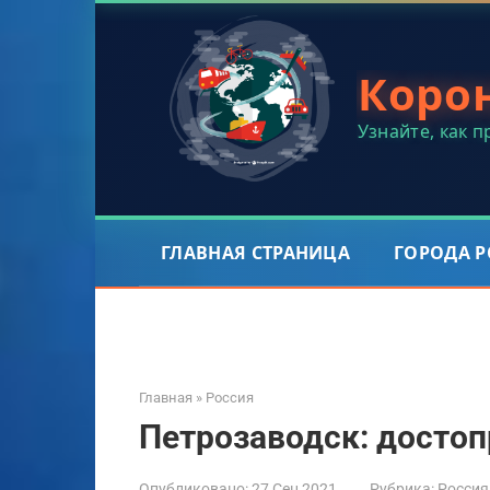
Перейти
к
контенту
Коро
Узнайте, как 
ГЛАВНАЯ СТРАНИЦА
ГОРОДА 
Главная
»
Россия
Петрозаводск: досто
Опубликовано:
27 Сен 2021
Рубрика:
Россия