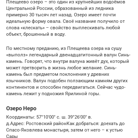
Плещеево озеро – это один из крупнейших водоёмов
Центральной России, образованный из ледника
примерно 30 тысяч лет назад. Озеро имеет почти
идеальную форму овала. Своё название получило от
слова «клескать» – свойство выплескивать любой
объект, брошенный в воду.
По местному преданию, из Плещеева озера на сушу
«выполз» легендарный двенадцатитонный валун Синь-
камень. Говорят, что внутри валуна живёт дух, который
может претворить в жизнь любое желание. Синь-
камень был предметом поклонения у древних
язычников. Валун подобен ползающим камням других
континентов и способен передвигаться. Сейчас чудо-
камень лежит у подножия Ярилиной горы.
Озеро Неро
Координаты: 57°10′00″ с. ш. 39°26′00″ в.
д.Адрес: Ростовский районКак добраться: доехать до
Спасо-Яковлева монастыря, затем от него – к устью
Сары