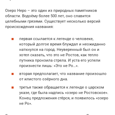
Озеро Неро – это один из природных памятников
области. Водоёму более 500 лет, оно славится
целебными грязями. Существует несколько версий
происхождения названия:
первая ссылается к легенде о человеке,
который долгое время блуждал и неожиданно
наткнулся на город. Неуверенный был он и
хотел сказать, что это не Ростов, как тепло
путника пронзила стрела. И уста его успели
произнести лишь: «Это не Ро…».
вторая предполагает, что название произошло
от илистого озёрного дна.
третья также обращается к легенде о царском
указе, где была надпись «озеро не Ростовское».
Конец предложения стёрся, и появилось «озеро
не Ро».